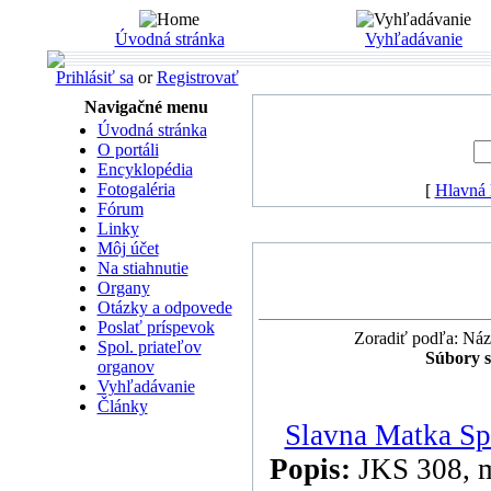
Úvodná stránka
Vyhľadávanie
Prihlásiť sa
or
Registrovať
Navigačné menu
Úvodná stránka
O portáli
Encyklopédia
Fotogaléria
[
Hlavná 
Fórum
Linky
Môj účet
Na stiahnutie
Organy
Otázky a odpovede
Poslať príspevok
Zoradiť podľa: Náz
Spol. priateľov
Súbory s
organov
Vyhľadávanie
Články
Slavna Matka Spa
Popis:
JKS 308, m