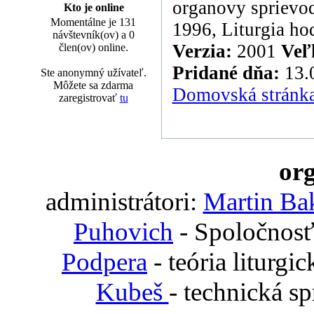
organovy sprievod
Kto je online
Momentálne je 131
1996, Liturgia ho
návštevník(ov) a 0
Verzia:
2001
Veľ
člen(ov) online.
Pridané dňa:
13.
Ste anonymný užívateľ.
Môžete sa zdarma
Domovská stránk
zaregistrovať
tu
org
administrátori:
Martin Ba
Puhovich
- Spoločnosť
Podpera
- teória liturgi
Kubeš
- technická s