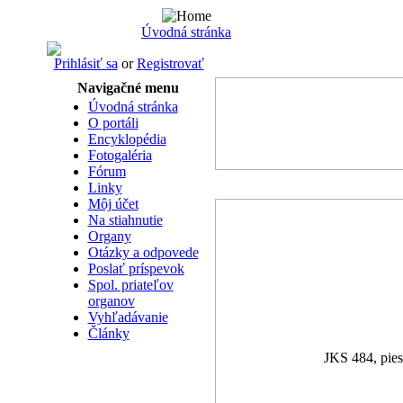
Úvodná stránka
Prihlásiť sa
or
Registrovať
Navigačné menu
Úvodná stránka
O portáli
Encyklopédia
Fotogaléria
Fórum
Linky
Môj účet
Na stiahnutie
Organy
Otázky a odpovede
Poslať príspevok
Spol. priateľov
organov
Vyhľadávanie
Články
JKS 484, pies