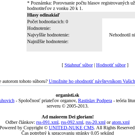
* Poznámka: Porovnanie počtu hlasov registrovaných už
hodnotiteľov z vonku 20 k 1.
Hlasy odinakiaľ
Počet hodnotiacich: 0
Hodnotenie:
Najvyššie hodnotenie:
Nehodnotil n
Najnižšie hodnotenie:
[
Stiahnuť súbor
|
Hodnotiť súbor
]
e autorom tohoto súboru?
Umožnite ho ohodnotiť návštevníkom Vašich
organisti.sk
uhovich
- Spoločnosť priateľov organov,
Rastislav Podpera
- teória lit
serveru © 2005-2013.
Ad maiorem Dei gloriam!
Odber článkov:
rss-091.xml
,
rss-092.xml
,
rss-20.xml
or
atom.xml
Powered by Copyright ©
UNITED-NUKE CMS
. All Rights Reserved
Čas potrebný k spracovaniu stránky 0.05 sekúnd