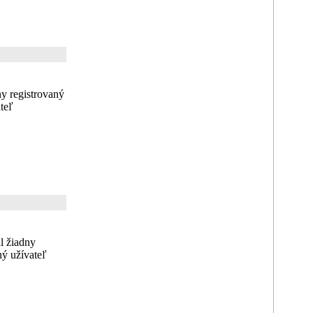
y registrovaný
teľ
l žiadny
ný užívateľ