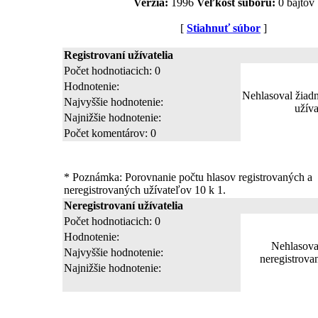
Verzia:
1996
Veľkost súboru:
0 bajtov
[
Stiahnuť súbor
]
Registrovaní užívatelia
Počet hodnotiacich: 0
Hodnotenie:
Nehlasoval žiadn
Najvyššie hodnotenie:
užíva
Najnižšie hodnotenie:
Počet komentárov: 0
* Poznámka: Porovnanie počtu hlasov registrovaných a
neregistrovaných užívateľov 10 k 1.
Neregistrovaní užívatelia
Počet hodnotiacich: 0
Hodnotenie:
Nehlasova
Najvyššie hodnotenie:
neregistrova
Najnižšie hodnotenie: