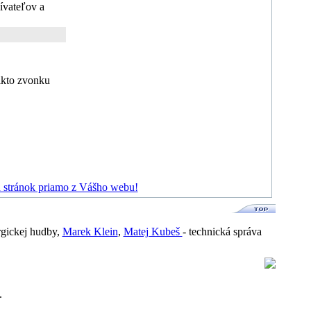
ívateľov a
ikto zvonku
 stránok priamo z Vášho webu!
urgickej hudby,
Marek Klein
,
Matej Kubeš
- technická správa
.