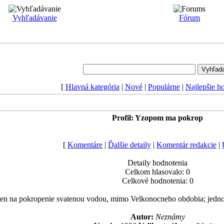
Vyhľadávanie
Fórum
[
Hlavná kategória
|
Nové
|
Populárne
|
Najlepšie h
Profil: Yzopom ma pokrop
[
Komentáre
|
Ďalšie detaily
|
Komentár redakcie
|
Detaily hodnotenia
Celkom hlasovalo: 0
Celkové hodnotenia: 0
en na pokropenie svatenou vodou, mimo Velkonocneho obdobia; jednohl
Autor:
Neznámy