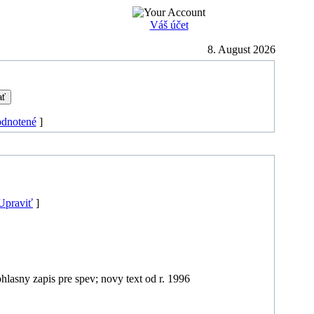
Váš účet
8. August 2026
odnotené
]
Upraviť
]
asny zapis pre spev; novy text od r. 1996