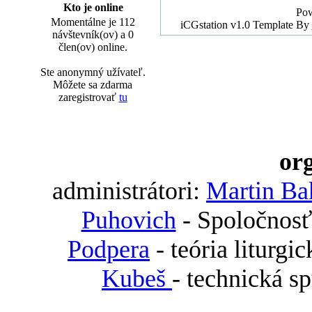
Kto je online
Po
Momentálne je 112
iCGstation v1.0 Template By
návštevník(ov) a 0
člen(ov) online.
Ste anonymný užívateľ.
Môžete sa zdarma
zaregistrovať
tu
org
administrátori:
Martin Ba
Puhovich
- Spoločnosť
Podpera
- teória liturgi
Kubeš
- technická s