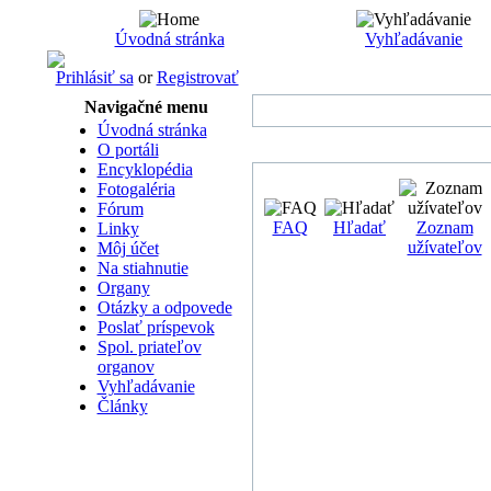
Úvodná stránka
Vyhľadávanie
Prihlásiť sa
or
Registrovať
Navigačné menu
Úvodná stránka
O portáli
Encyklopédia
Fotogaléria
Fórum
FAQ
Hľadať
Zoznam
Linky
užívateľov
Môj účet
Na stiahnutie
Organy
Otázky a odpovede
Poslať príspevok
Spol. priateľov
organov
Vyhľadávanie
Články