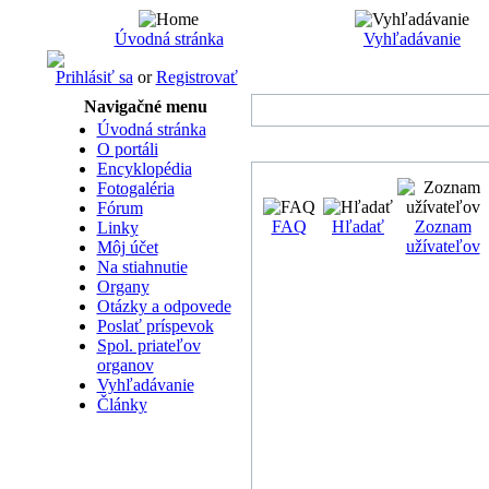
Úvodná stránka
Vyhľadávanie
Prihlásiť sa
or
Registrovať
Navigačné menu
Úvodná stránka
O portáli
Encyklopédia
Fotogaléria
Fórum
FAQ
Hľadať
Zoznam
Linky
užívateľov
Môj účet
Na stiahnutie
Organy
Otázky a odpovede
Poslať príspevok
Spol. priateľov
organov
Vyhľadávanie
Články