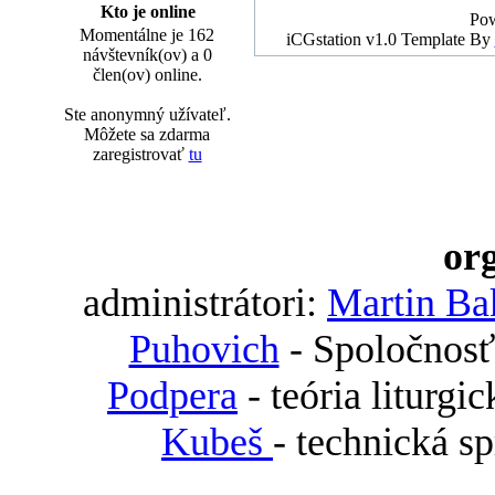
Kto je online
Po
Momentálne je 162
iCGstation v1.0 Template By
návštevník(ov) a 0
člen(ov) online.
Ste anonymný užívateľ.
Môžete sa zdarma
zaregistrovať
tu
org
administrátori:
Martin Ba
Puhovich
- Spoločnosť
Podpera
- teória liturgi
Kubeš
- technická s