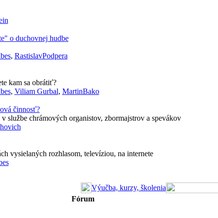
ein
te" o duchovnej hudbe
bes
,
RastislavPodpera
te kam sa obrátiť?
bes
,
Viliam Gurbal
,
MartinBako
ová činnosť?
v službe chrámových organistov, zbormajstrov a spevákov
hovich
h vysielaných rozhlasom, televíziou, na internete
bes
Výučba, kurzy, školenia
Fórum