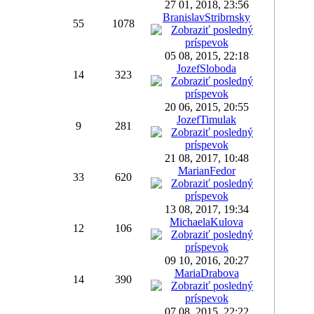
27 01, 2018, 23:56
BranislavStribrnsky
55
1078
05 08, 2015, 22:18
JozefSloboda
14
323
20 06, 2015, 20:55
JozefTimulak
9
281
21 08, 2017, 10:48
MarianFedor
33
620
13 08, 2017, 19:34
MichaelaKulova
12
106
09 10, 2016, 20:27
MariaDrabova
14
390
07 08, 2015, 22:22