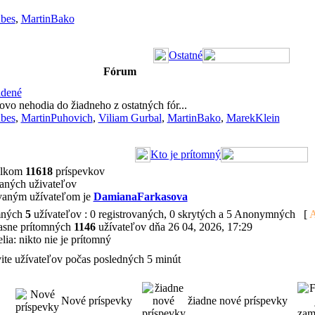
bes
,
MartinBako
Ostatné
Fórum
adené
ovo nehodia do žiadneho z ostatných fór...
bes
,
MartinPuhovich
,
Viliam Gurbal
,
MartinBako
,
MarekKlein
Kto je prítomný
celkom
11618
príspevkov
vaných uživateľov
ovaným užívateľom je
DamianaFarkasova
omných
5
užívateľov : 0 registrovaných, 0 skrytých a 5 Anonymných [
A
časne prítomných
1146
užívateľov dňa 26 04, 2026, 17:29
lia: nikto nie je prítomný
ivite užívateľov počas posledných 5 minút
Nové príspevky
žiadne nové príspevky