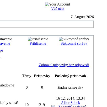
Váš účet
7. August 2026
avenie
Prihlásenie
Súkromné správy
né
Zobraziť príspevky bez odpovedí
Témy
Príspevky
Posledný príspevok
nasledovne
0
0
žiadne príspevky
16 12, 2014, 13:34
ako by sa náš
AlbertSobek
10
219