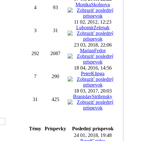
MonikaSkolnova
4
93
11 02, 2012, 12:23
LubomirZelenak
3
31
23 03, 2018, 22:06
MarianFedor
292
2087
18 04, 2016, 14:56
PeterKlinga
7
290
18 03, 2017, 20:03
BranislavStribrnsky
31
425
Témy
Príspevky
Posledný príspevok
24 01, 2018, 19:48
PavelGejdos