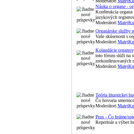
Moderátori
MatejKu
Náuka o organe - or
Konštrukcia organa - 
jazykových registrov
Moderátori
MatejKu
Organárske služby 
Vaše skúsenosti s o
Moderátori
MatejKu
Kolaudácie organov
toto fórum slúži na
zrekonštruovaných n
Moderátori
MatejKu
Teória liturgickej h
Čo hovoria smernice
Moderátori
MatejKu
Prax - Čo hráme/sp
Repertoár a výber hu