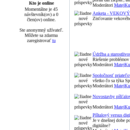
Kto je online
Moderátori
MatejKu
Momentálne je 45
Anketa - VEKOV
návštevník(ov) a 0
Zisťovanie vekového
člen(ov) online.
Ste anonymný užívateľ.
Môžete sa zdarma
zaregistrovať
tu
Údržba a starostlivo
Riešenie problémov p
Moderátori
MatejKu
Spoločnosť priateľ
všetko čo sa týka Spo
Moderátori
MatejKu
Novostavby píšťalo
Moderátori
MatejKu
Píštalový versus digi
Je v dnešnej dobe p
digitálne?