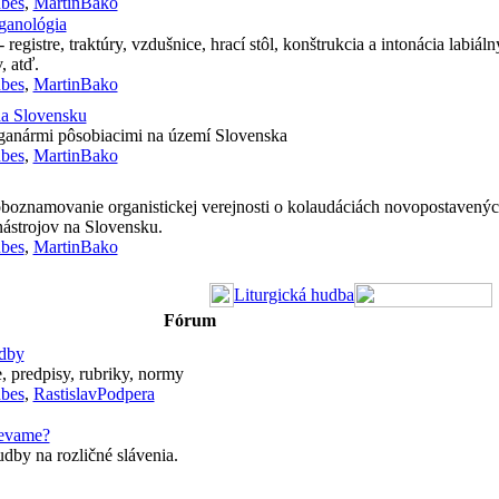
bes
,
MartinBako
ganológia
registre, traktúry, vzdušnice, hrací stôl, konštrukcia a intonácia labiál
, atď.
bes
,
MartinBako
na Slovensku
rganármi pôsobiacimi na území Slovenska
bes
,
MartinBako
 oboznamovanie organistickej verejnosti o kolaudáciách novopostavenýc
ástrojov na Slovensku.
bes
,
MartinBako
Liturgická hudba
Fórum
udby
, predpisy, rubriky, normy
bes
,
RastislavPodpera
ievame?
dby na rozličné slávenia.