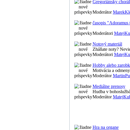
Gregoriánsky chorál
Moderátor
MarekKl
časopis "Adoramus 
Moderátori
MatejKu
Notový materiál
Zháňate noty? Nevie
Moderátori
MatejKu
Hobby alebo zarobk
Motivácia a odmeny 
Moderátor
MartinPu
Mediálne prenosy
Hudba v bohoslužbác
Moderátor
MatejKu
Hra na organe