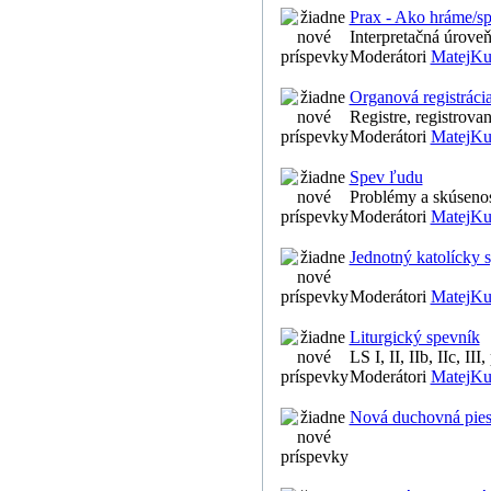
Prax - Ako hráme/s
Interpretačná úroveň
Moderátori
MatejKu
Organová registrácia 
Registre, registrovan
Moderátori
MatejKu
Spev ľudu
Problémy a skúsenos
Moderátori
MatejKu
Jednotný katolícky 
Moderátori
MatejKu
Liturgický spevník
LS I, II, IIb, IIc, II
Moderátori
MatejKu
Nová duchovná pies