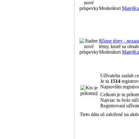
Moderátori
MatejKu
Rôzne témy - nezar
témy, ktoré sa obsah
Moderátori
MatejKu
Užívatelia zaslali 
Je tu
1514
registro
Najnovším registr
Celkom je tu prít
Najviac tu bolo sú
Registrovaní užívate
Tieto dáta sú založené na akt