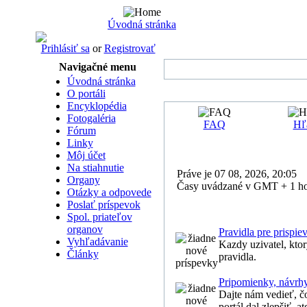
Úvodná stránka
Prihlásiť sa
or
Registrovať
Navigačné menu
Úvodná stránka
O portáli
Encyklopédia
Fotogaléria
FAQ
Hľ
Fórum
Linky
Môj účet
Na stiahnutie
Práve je 07 08, 2026, 20:05
Organy
Časy uvádzané v GMT + 1 h
Otázky a odpovede
Poslať príspevok
Spol. priateľov
organov
Pravidla pre prispie
Vyhľadávanie
Kazdy uzivatel, ktor
Články
pravidla.
Pripomienky, návrhy,
Dajte nám vedieť, čo 
portál dal zlepšiť, 