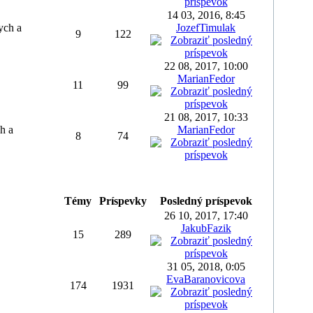
14 03, 2016, 8:45
nych a
JozefTimulak
9
122
22 08, 2017, 10:00
MarianFedor
11
99
21 08, 2017, 10:33
h a
MarianFedor
8
74
Témy
Príspevky
Posledný príspevok
26 10, 2017, 17:40
JakubFazik
15
289
31 05, 2018, 0:05
EvaBaranovicova
174
1931