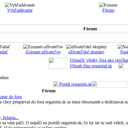
Vyhľadávanie
Fórum
Fórum
adať
Zoznam užívateľov
užívateľské skupiny
Nast
Označiť všetky fóra ako prečíta
Obsah fóra organisti.sk
odina
Portál organisti.sk
Fórum
vanie do fora
y chce prispievat do fora organisti.sk sa musi oboznamit a dodrziavat 
 želania...
sa vám páči, či nepáči na portáli organisti.sk; čo by ste tu radi videli, 
atď. Vaše pripomienky si veľmi ceníme.