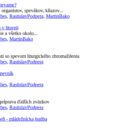
pievame?
 organistov, spevákov, kňazov...
bes
,
RastislavPodpera
,
MartinBako
v liturgii
ie a všetko okolo...
bes
,
MartinBako
ti so spevom liturgického zhromaždenia
bes
,
RastislavPodpera
spevník
bes
,
RastislavPodpera
I, príprava ďalších zväzkov
bes
,
RastislavPodpera
eň - mládežnícka hudba