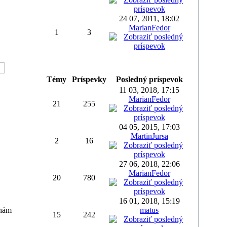
24 07, 2011, 18:02
MarianFedor
1
3
Témy
Príspevky
Posledný príspevok
11 03, 2018, 17:15
MarianFedor
21
255
04 05, 2015, 17:03
MartinJursa
2
16
27 06, 2018, 22:06
MarianFedor
20
780
16 01, 2018, 15:19
 nám
matus
15
242