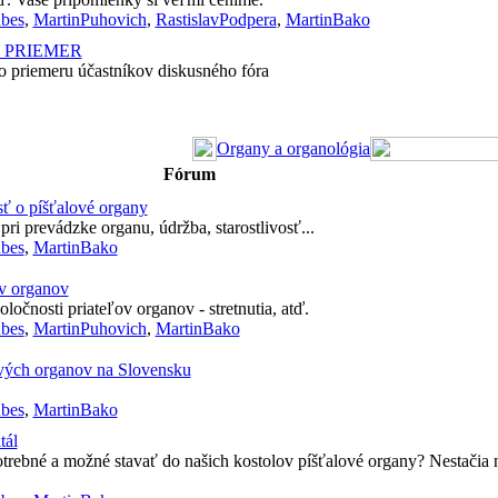
bes
,
MartinPuhovich
,
RastislavPodpera
,
MartinBako
Ý PRIEMER
 priemeru účastníkov diskusného fóra
Organy a organológia
Fórum
sť o píšťalové organy
ri prevádzke organu, údržba, starostlivosť...
bes
,
MartinBako
ov organov
ločnosti priateľov organov - stretnutia, atď.
bes
,
MartinPuhovich
,
MartinBako
vých organov na Slovensku
bes
,
MartinBako
tál
otrebné a možné stavať do našich kostolov píšťalové organy? Nestačia