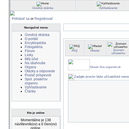
Úvodná stránka
Vyhľadávanie
Prihlásiť sa
or
Registrovať
Navigačné menu
Úvodná stránka
O portáli
Encyklopédia
Fotogaléria
Zoznam
Fórum
FAQ
Hľadať
užívateľov
Linky
Môj účet
Na stiahnutie
Organy
Obsah fóra organisti.sk
Otázky a odpovede
Poslať príspevok
Zadajte prosím Vaše užívateľské meno
Spol. priateľov
organov
Vyhľadávanie
Články
Kto je online
Momentálne je 138
návštevník(ov) a 0 člen(ov)
online.