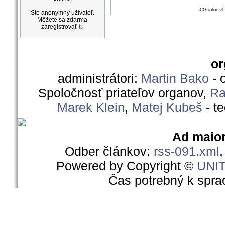
iCGstation v
Ste anonymný užívateľ.
Môžete sa zdarma
zaregistrovať
tu
or
administrátori:
Martin Bako
- 
Spoločnosť priateľov organov,
Ra
Marek Klein
,
Matej Kubeš
- t
Ad maior
Odber článkov:
rss-091.xml
Powered by Copyright ©
UNI
Čas potrebný k spra