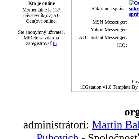
Kto je online
Súkromná správa:
Momentálne je 137
návštevník(ov) a 0
člen(ov) online.
MSN Messenger:
Yahoo Messenger:
Ste anonymný užívateľ.
AOL Instant Messenger:
Môžete sa zdarma
zaregistrovať
tu
ICQ:
Po
iCGstation v1.0 Template By
org
administrátori:
Martin Ba
Puhovich
- Spoločnosť