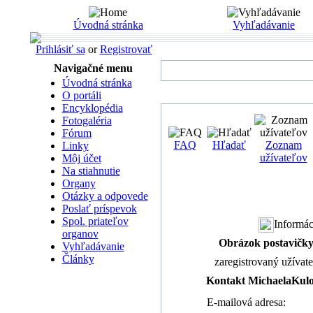
Úvodná stránka
Vyhľadávanie
Prihlásiť sa
or
Registrovať
Navigačné menu
Úvodná stránka
O portáli
Encyklopédia
Fotogaléria
Fórum
FAQ
Hľadať
Zoznam
Linky
užívateľov
Môj účet
Na stiahnutie
Organy
Otázky a odpovede
Poslať príspevok
Spol. priateľov
Informác
organov
Obrázok postavičk
Vyhľadávanie
Články
zaregistrovaný užívat
Kontakt MichaelaKul
E-mailová adresa: