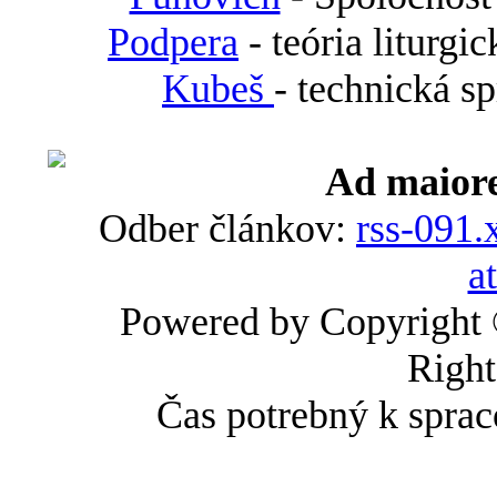
Podpera
- teória liturgi
Kubeš
- technická s
Ad maiore
Odber článkov:
rss-091.
a
Powered by Copyright
Right
Čas potrebný k sprac