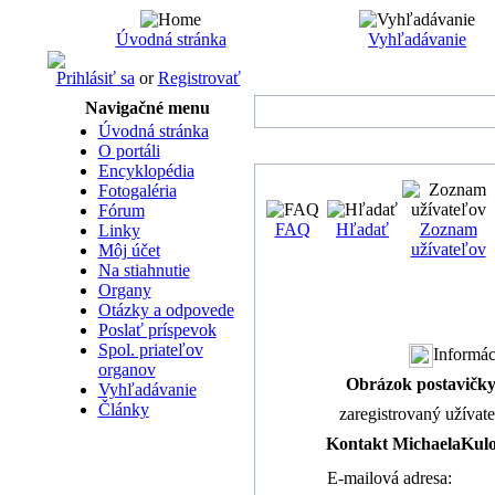
Úvodná stránka
Vyhľadávanie
Prihlásiť sa
or
Registrovať
Navigačné menu
Úvodná stránka
O portáli
Encyklopédia
Fotogaléria
Fórum
FAQ
Hľadať
Zoznam
Linky
užívateľov
Môj účet
Na stiahnutie
Organy
Otázky a odpovede
Poslať príspevok
Spol. priateľov
Informác
organov
Obrázok postavičk
Vyhľadávanie
Články
zaregistrovaný užívat
Kontakt MichaelaKul
E-mailová adresa: