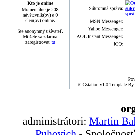
Kto je online
Súkromná správa:
Momentálne je 208
návštevník(ov) a 0
člen(ov) online.
MSN Messenger:
Yahoo Messenger:
Ste anonymný užívateľ.
AOL Instant Messenger:
Môžete sa zdarma
zaregistrovať
tu
ICQ:
Po
iCGstation v1.0 Template By
org
administrátori:
Martin Ba
Puhovich
- Spoločnosť