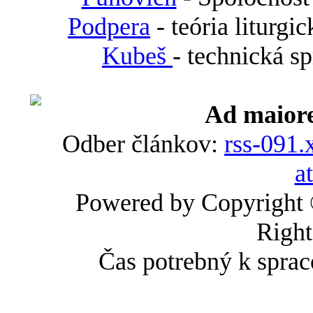
Podpera
- teória liturgi
Kubeš
- technická s
Ad maiore
Odber článkov:
rss-091.
a
Powered by Copyright
Right
Čas potrebný k sprac