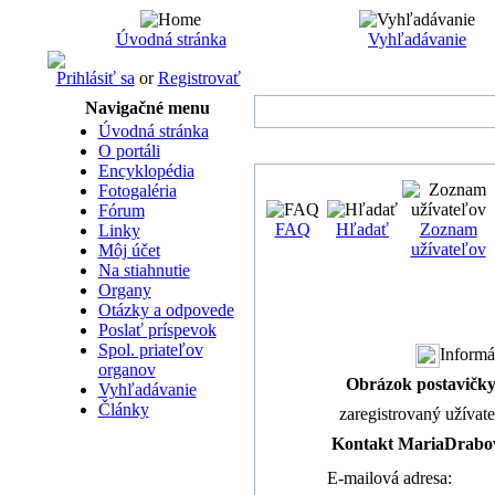
Úvodná stránka
Vyhľadávanie
Prihlásiť sa
or
Registrovať
Navigačné menu
Úvodná stránka
O portáli
Encyklopédia
Fotogaléria
Fórum
FAQ
Hľadať
Zoznam
Linky
užívateľov
Môj účet
Na stiahnutie
Organy
Otázky a odpovede
Poslať príspevok
Spol. priateľov
Informá
organov
Obrázok postavičk
Vyhľadávanie
Články
zaregistrovaný užívat
Kontakt MariaDrabo
E-mailová adresa: