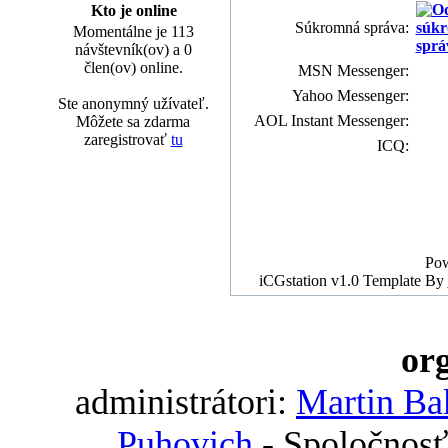
Kto je online
Súkromná správa:
Momentálne je 113
návštevník(ov) a 0
člen(ov) online.
MSN Messenger:
Yahoo Messenger:
Ste anonymný užívateľ.
AOL Instant Messenger:
Môžete sa zdarma
zaregistrovať
tu
ICQ:
Po
iCGstation v1.0 Template By
org
administrátori:
Martin Ba
Puhovich
- Spoločnosť