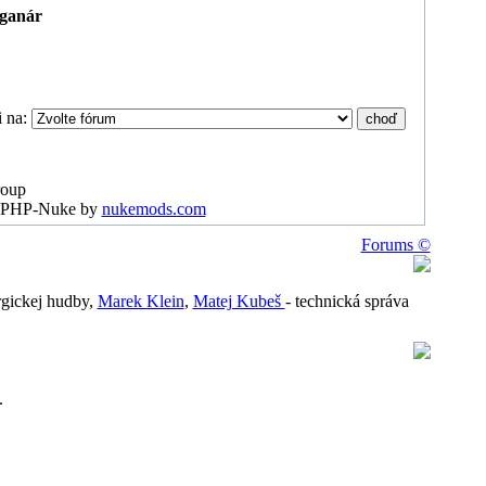
rganár
i na:
roup
or PHP-Nuke by
nukemods.com
Forums ©
urgickej hudby,
Marek Klein
,
Matej Kubeš
- technická správa
.