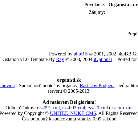
Povolanie:
Organista - o
Záujmy:
Prejd
Powered by
phpBB
© 2001, 2002 phpBB G
CGstation v1.0 Template By
Ray
© 2003, 2004
iOptional
-- Ported f
organisti.sk
uhovich
- Spoločnosť priateľov organov,
Rastislav Podpera
- teória lit
serveru © 2005-2013.
Ad maiorem Dei gloriam!
Odber článkov:
rss-091.xml
,
rss-092.xml
,
rss-20.xml
or
atom.xml
Powered by Copyright ©
UNITED-NUKE CMS
. All Rights Reserved
Čas potrebný k spracovaniu stránky 0.09 sekúnd