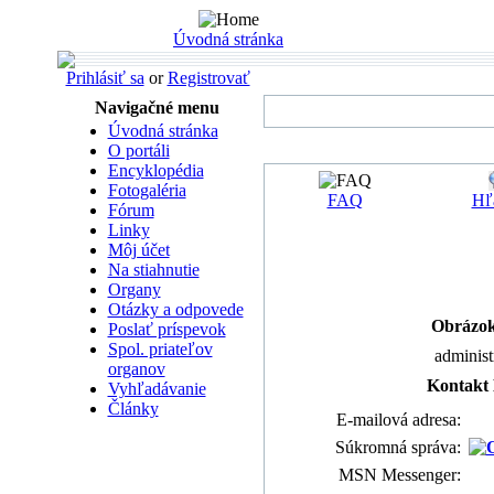
Úvodná stránka
Prihlásiť sa
or
Registrovať
Navigačné menu
Úvodná stránka
O portáli
Encyklopédia
Fotogaléria
FAQ
Hľ
Fórum
Linky
Môj účet
Na stiahnutie
Organy
Otázky a odpovede
Obrázok
Poslať príspevok
Spol. priateľov
administ
organov
Kontakt
Vyhľadávanie
Články
E-mailová adresa:
Súkromná správa:
MSN Messenger: