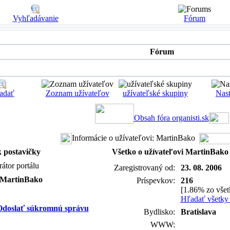
Vyhľadávanie
Fórum
Fórum
adať
Zoznam užívateľov
užívateľské skupiny
Nast
Obsah fóra organisti.sk
Informácie o užívateľovi: MartinBako
 postavičky
Všetko o užívateľovi MartinBako
rátor portálu
Zaregistrovaný od:
23. 08. 2006
 MartinBako
Príspevkov:
216
[1.86% zo všet
Hľadať všetky 
Bydlisko:
Bratislava
WWW: