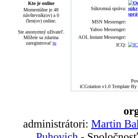
Kto je online
Súkromná správa:
Momentálne je 48
návštevník(ov) a 0
člen(ov) online.
MSN Messenger:
Yahoo Messenger:
Ste anonymný užívateľ.
AOL Instant Messenger:
Môžete sa zdarma
zaregistrovať
tu
ICQ:
Po
iCGstation v1.0 Template By
org
administrátori:
Martin Ba
Puhovich
- Spoločnosť