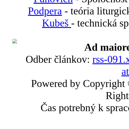
Podpera
- teória liturgi
Kubeš
- technická s
Ad maiore
Odber článkov:
rss-091.
a
Powered by Copyright
Right
Čas potrebný k sprac