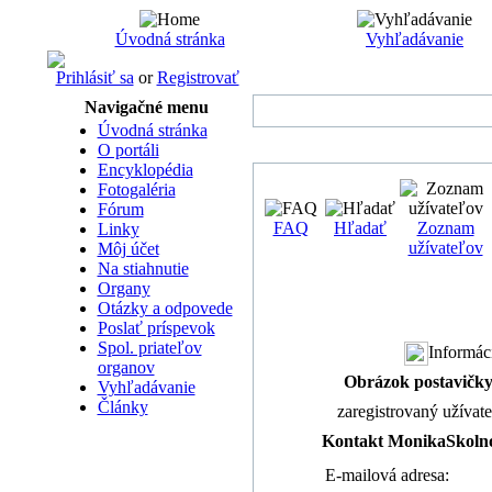
Úvodná stránka
Vyhľadávanie
Prihlásiť sa
or
Registrovať
Navigačné menu
Úvodná stránka
O portáli
Encyklopédia
Fotogaléria
Fórum
FAQ
Hľadať
Zoznam
Linky
užívateľov
Môj účet
Na stiahnutie
Organy
Otázky a odpovede
Poslať príspevok
Spol. priateľov
Informác
organov
Obrázok postavičk
Vyhľadávanie
Články
zaregistrovaný užívat
Kontakt MonikaSkoln
E-mailová adresa: