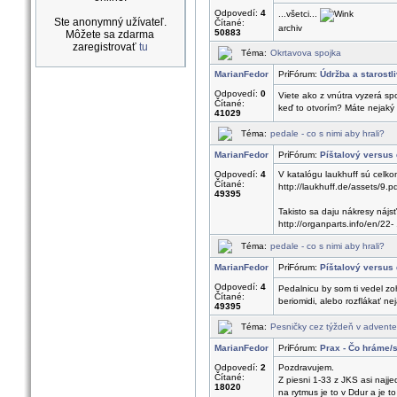
Odpovedí:
4
...všetci...
Ste anonymný užívateľ.
Čítané:
archiv
50883
Môžete sa zdarma
zaregistrovať
tu
Téma:
Okrtavova spojka
MarianFedor
Fórum:
Údržba a starostl
Odpovedí:
0
Viete ako z vnútra vyzerá s
Čítané:
keď to otvorím? Máte nejaký 
41029
Téma:
pedale - co s nimi aby hrali?
MarianFedor
Fórum:
Píštalový versus d
Odpovedí:
4
V katalógu laukhuff sú celko
Čítané:
http://laukhuff.de/assets/9.p
49395
Takisto sa daju nákresy nájs
http://organparts.info/en/22- .
Téma:
pedale - co s nimi aby hrali?
MarianFedor
Fórum:
Píštalový versus d
Odpovedí:
4
Pedalnicu by som ti vedel zo
Čítané:
beriomidi, alebo rozflákať nej
49395
Téma:
Pesničky cez týždeň v advente
MarianFedor
Fórum:
Prax - Čo hráme/
Odpovedí:
2
Pozdravujem.
Čítané:
Z piesni 1-33 z JKS asi najje
18020
na rytmus je to v Ddur a je t