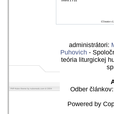
Strana
1
z
21
iCGstation v
administrátori:
Puhovich
- Spoločn
teória liturgickej 
sp
A
Odber článkov
Powered by Cop