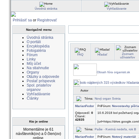
Úvodná stránka
Vyhľadávanie
Prihlásiť sa
or
Registrovať
Navigačné menu
Úvodná stránka
O portáli
Encyklopédia
Fotogaléria
Zoznam
Fórum
FAQ
Hľadať
užívateľov
Linky
Môj účet
Na stiahnutie
Organy
Obsah fóra organisti.sk
Otázky a odpovede
Poslať príspevok
bolo nájdených 315 výsledkov hľadani
Spol. priateľov
organov
Autor
Vyhľadávanie
Články
Téma:
Nový organ Svinia
MarianFedor
Fórum:
Novostavby píšťa
Odpovedí:
0
10.6.2018 bol požehaný organ
Čítané:
42835
Kto je online
[url=https://drive.google.
Momentálne je 61
Téma:
Pašie - Kvetná nedeľa, rok B
návštevník(ov) a 0 člen(ov)
MarianFedor
Fórum:
Notový materiál
Z
online.