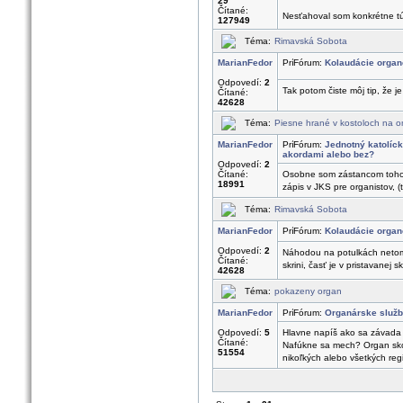
29
Čítané:
Nesťahoval som konkrétne túto
127949
Téma:
Rimavská Sobota
MarianFedor
Fórum:
Kolaudácie organ
Odpovedí:
2
Tak potom čiste môj tip, že 
Čítané:
42628
Téma:
Piesne hrané v kostoloch na o
MarianFedor
Fórum:
Jednotný katolíc
akordami alebo bez?
Odpovedí:
2
Čítané:
Osobne som zástancom toho, ž
18991
zápis v JKS pre organistov, (
Téma:
Rimavská Sobota
MarianFedor
Fórum:
Kolaudácie organ
Odpovedí:
2
Náhodou na potulkách netom so
Čítané:
skrini, časť je v pristavanej sk
42628
Téma:
pokazeny organ
MarianFedor
Fórum:
Organárske služb
Odpovedí:
5
Hlavne napíš ako sa závada 
Čítané:
Nafúkne sa mech? Organ skol
51554
nikoľkých alebo všetkých regi