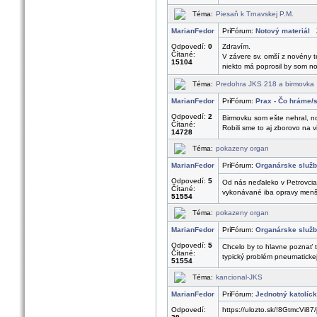
Téma:
Piesaň k Trnavskej P.M.
MarianFedor
Fórum:
Notový materiál
Z
Odpovedí:
0
Zdravím.
Čítané:
V závere sv. omší z novény t
15104
niekto má poprosil by som no
Téma:
Predohra JKS 218 a birmovka
MarianFedor
Fórum:
Prax - Čo hráme/
Odpovedí:
2
Birmovku som ešte nehral, no
Čítané:
Robili sme to aj zborovo na v
14728
Téma:
pokazeny organ
MarianFedor
Fórum:
Organárske služb
Odpovedí:
5
Od nás neďaleko v Petrovciac
Čítané:
vykonávané iba opravy menši
51554
Téma:
pokazeny organ
MarianFedor
Fórum:
Organárske služb
Odpovedí:
5
Chcelo by to hlavne poznať t
Čítané:
typický problém pneumatickej 
51554
Téma:
kancional-JKS
MarianFedor
Fórum:
Jednotný katolíc
Odpovedí:
https://ulozto.sk/!8GtmcVi87