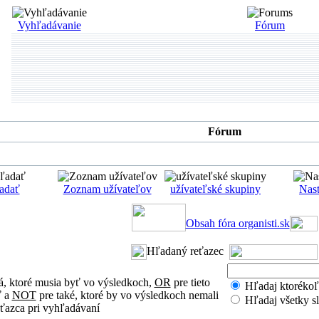
Vyhľadávanie
Fórum
Fórum
adať
Zoznam užívateľov
užívateľské skupiny
Nast
Obsah fóra organisti.sk
Hľadaný reťazec
á, ktoré musia byť vo výsledkoch,
OR
pre tieto
Hľadaj ktorékoľv
ť a
NOT
pre také, ktoré by vo výsledkoch nemali
Hľadaj všetky s
eťazca pri vyhľadávaní