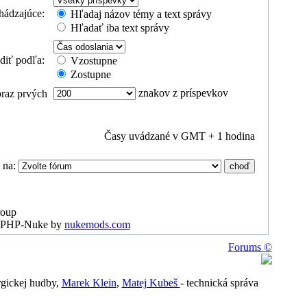
hádzajúce:
Hľadaj názov témy a text správy
Hľadať iba text správy
ediť podľa:
Vzostupne
Zostupne
znakov z príspevkov
raz prvých
Časy uvádzané v GMT + 1 hodina
i na:
roup
or PHP-Nuke by
nukemods.com
Forums ©
urgickej hudby,
Marek Klein
,
Matej Kubeš
- technická správa