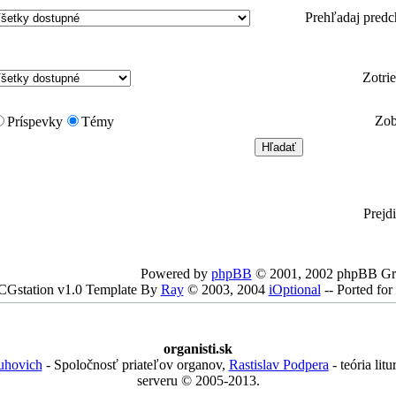
Prehľadaj predc
Zotri
Zob
Príspevky
Témy
Prejd
Powered by
phpBB
© 2001, 2002 phpBB G
CGstation v1.0 Template By
Ray
© 2003, 2004
iOptional
-- Ported f
organisti.sk
uhovich
- Spoločnosť priateľov organov,
Rastislav Podpera
- teória lit
serveru © 2005-2013.