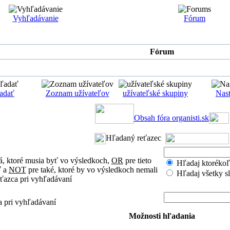
Vyhľadávanie
Fórum
Fórum
adať
Zoznam užívateľov
užívateľské skupiny
Nast
Obsah fóra organisti.sk
Hľadaný reťazec
á, ktoré musia byť vo výsledkoch,
OR
pre tieto
Hľadaj ktorékoľv
ť a
NOT
pre také, ktoré by vo výsledkoch nemali
Hľadaj všetky s
eťazca pri vyhľadávaní
a pri vyhľadávaní
Možnosti hľadania