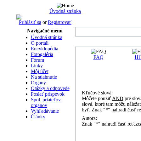
Úvodná stránka
Prihlásiť sa
or
Registrovať
Navigačné menu
Úvodná stránka
O portáli
Encyklopédia
Fotogaléria
FAQ
Hľ
Fórum
Linky
Môj účet
Na stiahnutie
Organy
Otázky a odpovede
Kľúčové slová:
Poslať príspevok
Môžete použiť
AND
pre slov
Spol. priateľov
slová, ktoré tam môžu náleža
organov
byť. Znak "*" nahradí časť r
Vyhľadávanie
Články
Autora:
Znak "*" nahradí časť reťazc