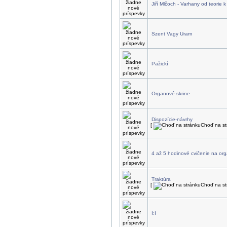
Jiří Mlčoch - Varhany od teorie k
Szent Vagy Uram
Pažickí
Organové skrine
Dispozície-návrhy
[
Choď na st
4 až 5 hodinové cvičenie na or
Traktúra
[
Choď na st
I:I