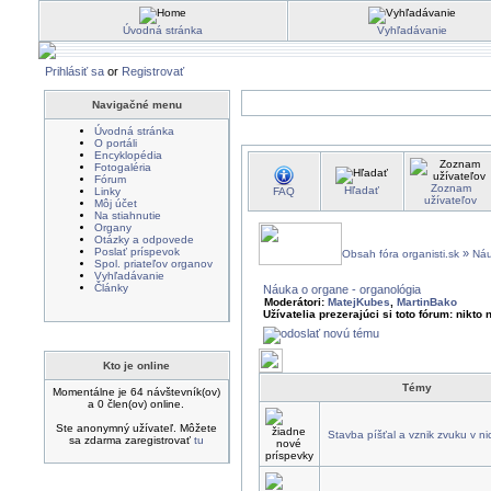
Úvodná stránka
Vyhľadávanie
Prihlásiť sa
or
Registrovať
Navigačné menu
Úvodná stránka
O portáli
Encyklopédia
Fotogaléria
Fórum
Zoznam
Hľadať
Linky
FAQ
užívateľov
Môj účet
Na stiahnutie
Organy
Otázky a odpovede
Poslať príspevok
»
Obsah fóra organisti.sk
Náu
Spol. priateľov organov
Vyhľadávanie
Články
Náuka o organe - organológia
Moderátori:
MatejKubes
,
MartinBako
Užívatelia prezerajúci si toto fórum: nikto 
Kto je online
Témy
Momentálne je 64 návštevník(ov)
a 0 člen(ov) online.
Ste anonymný užívateľ. Môžete
Stavba píšťal a vznik zvuku v ni
sa zdarma zaregistrovať
tu