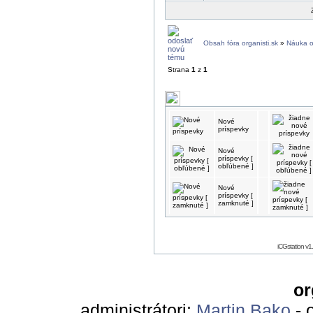
Obsah fóra organisti.sk
»
Náuka o
Strana
1
z
1
Nové
príspevky
Nové
príspevky [
obľúbené ]
Nové
príspevky [
zamknuté ]
iCGstation v
or
administrátori:
Martin Bako
- 