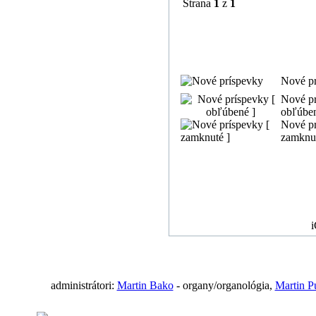
Strana
1
z
1
Nové pr
Nové pr
obľúben
Nové pr
zamknut
i
administrátori:
Martin Bako
- organy/organológia,
Martin P