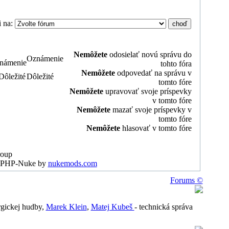
i na:
Nemôžete
odosielať novú správu
do
Oznámenie
tohto fóra
Nemôžete
odpovedať na správu v
Dôležité
tomto fóre
Nemôžete
upravovať svoje príspevky
v tomto fóre
Nemôžete
mazať svoje príspevky v
tomto fóre
Nemôžete
hlasovať v tomto fóre
roup
or PHP-Nuke by
nukemods.com
Forums ©
urgickej hudby,
Marek Klein
,
Matej Kubeš
- technická správa