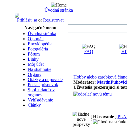
Úvodná stránka
Prihlásiť sa
or
Registrovať
Navigačné menu
Úvodná stránka
O portáli
Encyklopédia
Fotogaléria
FAQ
Hľ
Fórum
Linky
Môj účet
Na stiahnutie
Organy
Hobby alebo zarobková činn
Otázky a odpovede
Moderátor:
MartinPuhovic
Poslať príspevok
Užívatelia prezerajúci si to
Spol. priateľov
organov
Vyhľadávanie
Články
[ Hlasovanie ]
PLA
[