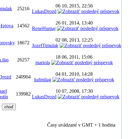
06 10, 2015, 22:56
imulak
25216
LukasDrozd
26 01, 2014, 13:40
aHujova
14562
ReneHumaj
02 08, 2013, 12:25
orovsky
18672
JozefTimulak
18 06, 2011, 15:06
.ilas
26257
mariola
04 01, 2010, 14:28
Drozd
240904
ludmilag
hael
10 07, 2008, 17:30
139982
stín
LukasDrozd
Časy uvádzané v GMT + 1 hodina