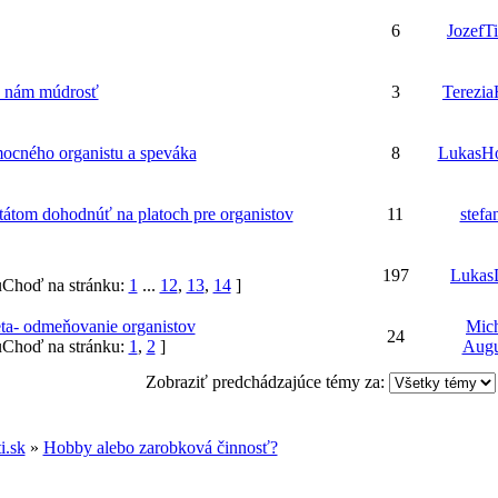
6
JozefT
la nám múdrosť
3
Terezi
ocného organistu a speváka
8
LukasH
štátom dohodnúť na platoch pre organistov
11
stefan
197
Lukas
Choď na stránku:
1
...
12
,
13
,
14
]
ta- odmeňovanie organistov
Mic
24
Choď na stránku:
1
,
2
]
Augu
Zobraziť predchádzajúce témy za:
i.sk
»
Hobby alebo zarobková činnosť?