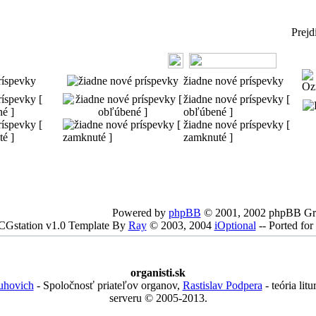
Prejd
íspevky
žiadne nové príspevky
íspevky [
žiadne nové príspevky [
é ]
obľúbené ]
íspevky [
žiadne nové príspevky [
é ]
zamknuté ]
Powered by
phpBB
© 2001, 2002 phpBB G
CGstation v1.0 Template By
Ray
© 2003, 2004
iOptional
-- Ported f
organisti.sk
uhovich
- Spoločnosť priateľov organov,
Rastislav Podpera
- teória lit
serveru © 2005-2013.