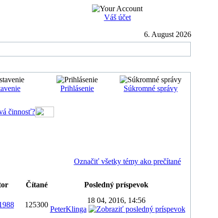
Váš účet
6. August 2026
avenie
Prihlásenie
Súkromné správy
vá činnosť?
Označiť všetky témy ako prečítané
tor
Čítané
Posledný príspevok
18 04, 2016, 14:56
o1988
125300
PeterKlinga