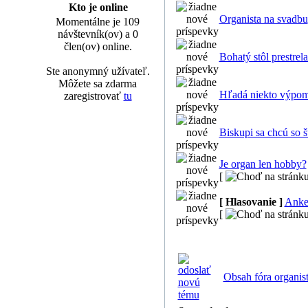
Kto je online
Organista na svadbu
Momentálne je 109
návštevník(ov) a 0
člen(ov) online.
Bohatý stôl prestre
Ste anonymný užívateľ.
Môžete sa zdarma
Hľadá niekto výpom
zaregistrovať
tu
Biskupi sa chcú so 
Je organ len hobby?
[
[ Hlasovanie ]
Anke
[
Obsah fóra organist