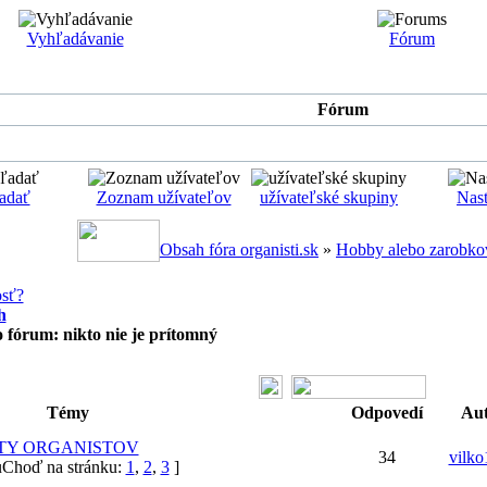
Vyhľadávanie
Fórum
Fórum
adať
Zoznam užívateľov
užívateľské skupiny
Nast
Obsah fóra organisti.sk
»
Hobby alebo zarobko
osť?
h
to fórum: nikto nie je prítomný
Témy
Odpovedí
Au
TY ORGANISTOV
34
vilk
Choď na stránku:
1
,
2
,
3
]