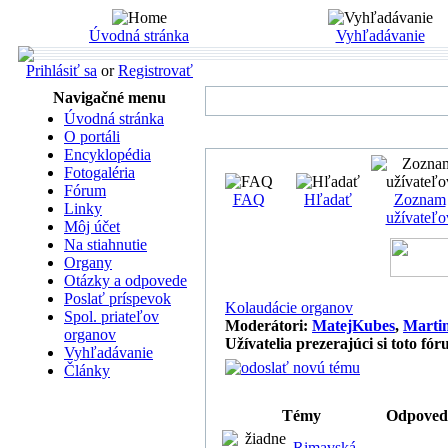
Úvodná stránka
Vyhľadávanie
Prihlásiť sa
or
Registrovať
Navigačné menu
Úvodná stránka
O portáli
Encyklopédia
Fotogaléria
Fórum
FAQ
Hľadať
Zoznam
Linky
užívateľo
Môj účet
Na stiahnutie
Organy
Otázky a odpovede
Poslať príspevok
Kolaudácie organov
Spol. priateľov
Moderátori:
MatejKubes
,
Marti
organov
Užívatelia prezerajúci si toto fó
Vyhľadávanie
Články
Témy
Odpoved
Rimavská