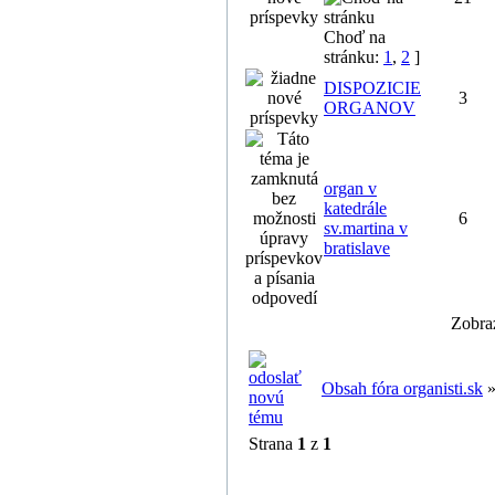
Choď na
stránku:
1
,
2
]
DISPOZICIE
3
ORGANOV
organ v
katedrále
6
sv.martina v
bratislave
Zobra
Obsah fóra organisti.sk
Strana
1
z
1