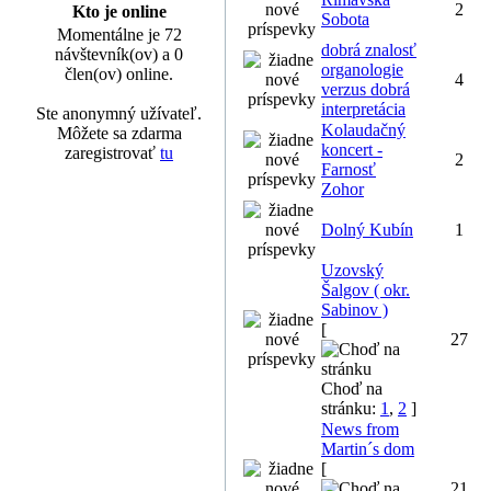
2
Kto je online
Sobota
Momentálne je 72
dobrá znalosť
návštevník(ov) a 0
organologie
člen(ov) online.
4
verzus dobrá
interpretácia
Ste anonymný užívateľ.
Kolaudačný
Môžete sa zdarma
koncert -
zaregistrovať
tu
2
Farnosť
Zohor
Dolný Kubín
1
Uzovský
Šalgov ( okr.
Sabinov )
[
27
Choď na
stránku:
1
,
2
]
News from
Martin´s dom
[
21