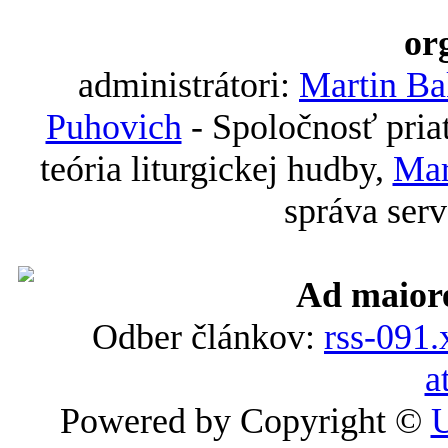
or
administrátori:
Martin B
Puhovich
- Spoločnosť pria
teória liturgickej hudby,
Mar
správa ser
Ad maior
Odber článkov:
rss-091
a
Powered by Copyright ©