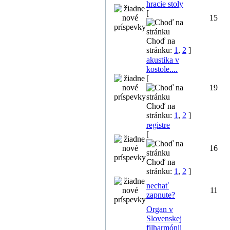
hracie stoly
[
15
Choď na
stránku:
1
,
2
]
akustika v
kostole....
[
19
Choď na
stránku:
1
,
2
]
registre
[
16
Choď na
stránku:
1
,
2
]
nechať
11
zapnute?
Organ v
Slovenskej
filharmónii