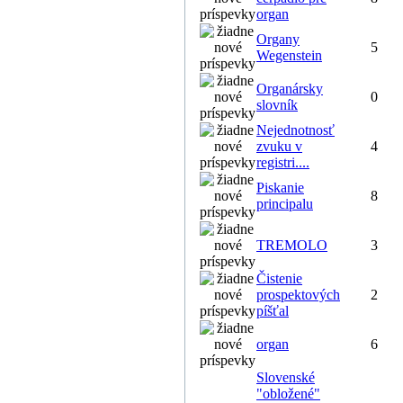
organ
Organy
5
Wegenstein
Organársky
0
slovník
Nejednotnosť
zvuku v
4
registri....
Piskanie
8
principalu
TREMOLO
3
Čistenie
prospektových
2
píšťal
organ
6
Slovenské
"obložené"