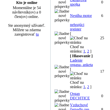
0
Kto je online
spojka
Momentálne je 54
návštevník(ov) a 0
Nestíha motor
6
člen(ov) online.
nehrajúci
Ste anonymný užívateľ.
register
Môžete sa zdarma
[
zaregistrovať
tu
25
Choď na
stránku:
1
,
2
]
[ Hlasovanie ]
Ladenie
organa- anketa
[
17
Choď na
stránku:
1
,
2
]
Organ
0
DECHTICE
Vzduchové
čerpadlo pre
8