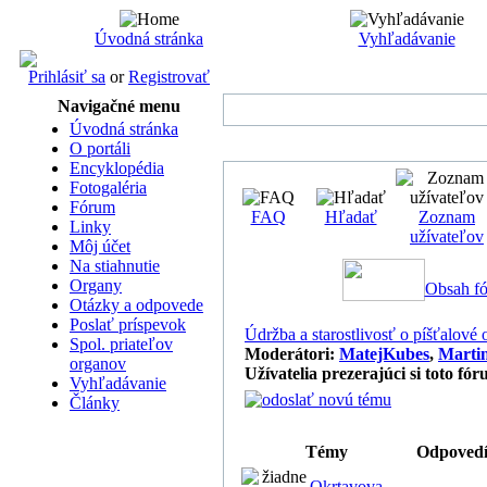
Úvodná stránka
Vyhľadávanie
Prihlásiť sa
or
Registrovať
Navigačné menu
Úvodná stránka
O portáli
Encyklopédia
Fotogaléria
Fórum
FAQ
Hľadať
Zoznam
Linky
užívateľov
Môj účet
Na stiahnutie
Organy
Obsah fór
Otázky a odpovede
Poslať príspevok
Údržba a starostlivosť o píšťalové
Spol. priateľov
Moderátori:
MatejKubes
,
Marti
organov
Užívatelia prezerajúci si toto fó
Vyhľadávanie
Články
Témy
Odpoved
Okrtavova