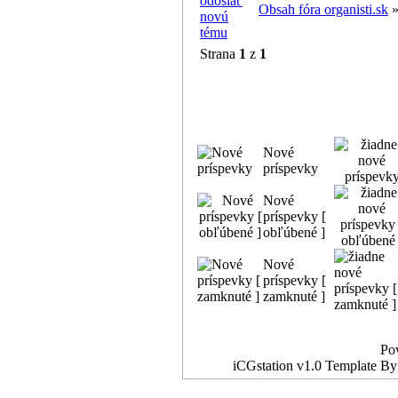
Obsah fóra organisti.sk
Strana
1
z
1
Nové
príspevky
Nové
príspevky [
obľúbené ]
Nové
príspevky [
zamknuté ]
Po
iCGstation v1.0 Template B