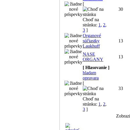
[
30
Choď na
stránku:
1
,
2
,
3
]
Organové
súčiastky
13
Laukhuff
NASE
13
ORGANY
[ Hlasovanie ]
hladam
opravara
[
33
Choď na
stránku:
1
,
2
,
3
]
Zobrazi