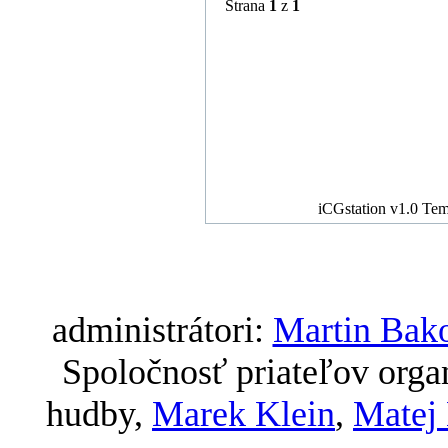
Strana
1
z
1
iCGstation v1.0 Te
administrátori:
Martin Bak
Spoločnosť priateľov org
hudby,
Marek Klein
,
Matej