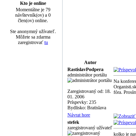
Kto je online
Momentálne je 79
návštevník(ov) a 0
člen(ov) online.
Ste anonymný užívateľ.
Môžete sa zdarma
zaregistrovať
tu
Autor
RastislavPodpera
administrátor portálu
Na konferen
Organisti.s
Zaregistrovaný od: 18.
fóra. Prosí
01. 2006
Príspevky: 235
Bydlisko: Bratislava
Návrat hore
stefek
zaregistrovaný užívateľ
kolko je na