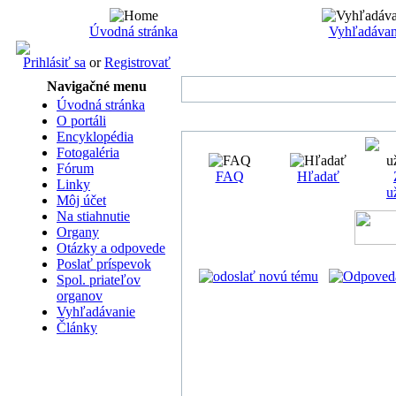
Úvodná stránka
Vyhľadávan
Prihlásiť sa
or
Registrovať
Navigačné menu
Úvodná stránka
O portáli
Encyklopédia
Fotogaléria
Fórum
FAQ
Hľadať
Linky
u
Môj účet
Na stiahnutie
Organy
Otázky a odpovede
Poslať príspevok
Spol. priateľov
organov
Vyhľadávanie
Články