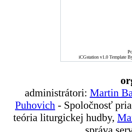
P
iCGstation v1.0 Template 
or
administrátori:
Martin B
Puhovich
- Spoločnosť pri
teória liturgickej hudby,
Mar
správa ser