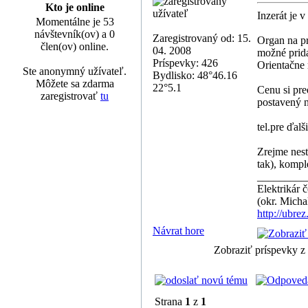
Kto je online
Inzerát je 
Momentálne je 53
návštevník(ov) a 0
Zaregistrovaný od: 15.
Organ na pr
člen(ov) online.
04. 2008
možné prida
Príspevky: 426
Orientačne
Ste anonymný užívateľ.
Bydlisko: 48°46.16
Môžete sa zdarma
22°5.1
Cenu si pre
zaregistrovať
tu
postavený n
tel.pre ďal
Zrejme nest
tak), komp
_________
Elektrikár 
(okr. Micha
http://ubrez
Návrat hore
Zobraziť príspevky z
Strana
1
z
1