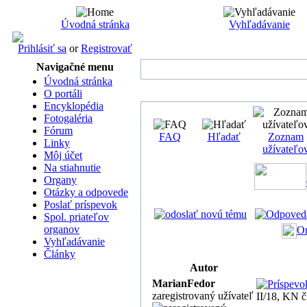
Úvodná stránka
Vyhľadávanie
Prihlásiť sa
or
Registrovať
Navigačné menu
Úvodná stránka
O portáli
Encyklopédia
Fotogaléria
Fórum
FAQ
Hľadať
Zoznam
Linky
užívateľo
Môj účet
Na stiahnutie
Organy
Otázky a odpovede
Poslať príspevok
Spol. priateľov
organov
Or
Vyhľadávanie
Články
Autor
MarianFedor
zaregistrovaný užívateľ
II/18, KN č