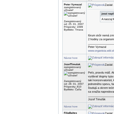
Peter Vymazal
Zaslal:
zaregistrovaný
užívateľ
joozi napí
A naozaj f
Zaregistrovaný
od: 25. 01. 2007
Príspevky: 1699
Bydlisko: Trnava
fórum skôr nemá zmys
2 hodiny za organom.
_________________
Peter Vymazal
www.organista.wbl.s
Návrat hore
JozefTimulak
Zaslal:
zaregistrovaný
užívateľ
Peťo, pravdu máš. Al
vydávať dogmy typu sp
takí konzervatoristi
Zaregistrovaný
od: 28. 01. 2007
jednotného spevu, fa
Príspevky: 810
študujú a okrem teóri
Bydlisko: Čaňa
sa snažia napredovať
_________________
Jozef Timuľák
Návrat hore
FilipBaltes
Zaslal: