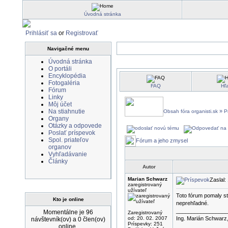
Úvodná stránka
Prihlásiť sa
or
Registrovať
Navigačné menu
Úvodná stránka
O portáli
Encyklopédia
Fotogaléria
FAQ
Hľ
Fórum
Linky
Môj účet
Na stiahnutie
»
Obsah fóra organisti.sk
P
Organy
Otázky a odpovede
Poslať príspevok
Spol. priateľov
Fórum a jeho zmysel
organov
Vyhľadávanie
Články
Autor
Marian Schwarz
Zaslal:
zaregistrovaný
užívateľ
Toto fórum pomaly st
Kto je online
neprehľadné.
_________________
Momentálne je 96
Zaregistrovaný
od: 20. 02. 2007
Ing. Marián Schwarz,
návštevník(ov) a 0 člen(ov)
Príspevky: 251
online.