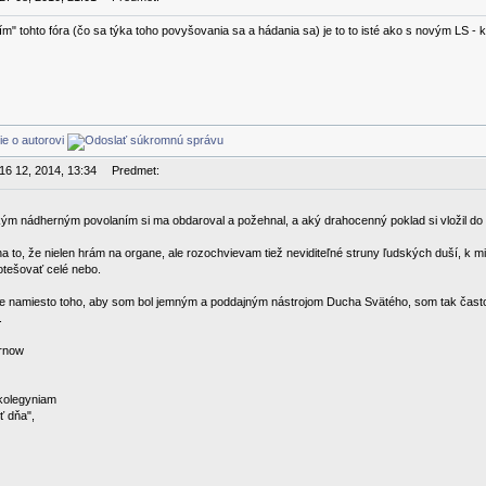
m" tohto fóra (čo sa týka toho povyšovania sa a hádania sa) je to to isté ako s novým LS - ka
 16 12, 2014, 13:34
Predmet:
ým nádherným povolaním si ma obdaroval a požehnal, a aký drahocenný poklad si vložil do 
a to, že nielen hrám na organe, ale rozochvievam tiež neviditeľné struny ľudských duší, k
otešovať celé nebo.
že namiesto toho, aby som bol jemným a poddajným nástrojom Ducha Svätého, som tak ča
.
rnow
kolegyniam
ť dňa",