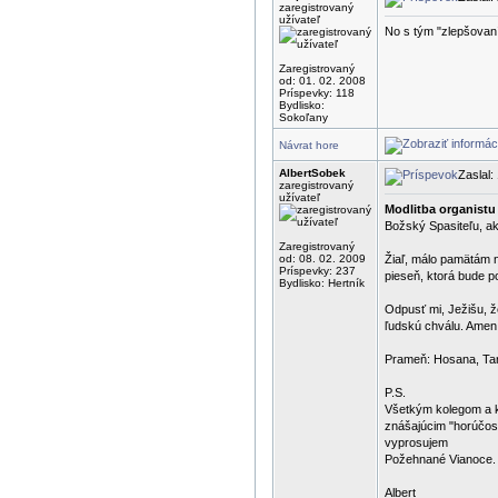
zaregistrovaný
užívateľ
No s tým "zlepšovaní
Zaregistrovaný
od: 01. 02. 2008
Príspevky: 118
Bydlisko:
Sokoľany
Návrat hore
AlbertSobek
Zaslal:
zaregistrovaný
užívateľ
Modlitba organistu
Božský Spasiteľu, ak
Zaregistrovaný
od: 08. 02. 2009
Žiaľ, málo pamätám n
Príspevky: 237
pieseň, ktorá bude p
Bydlisko: Hertník
Odpusť mi, Ježišu, 
ľudskú chválu. Amen
Prameň: Hosana, Ta
P.S.
Všetkým kolegom a 
znášajúcim "horúčos
vyprosujem
Požehnané Vianoce.
Albert