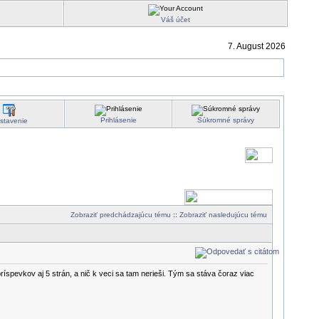
Váš účet
7. August 2026
Prihlásenie
Súkromné správy
stavenie
Zobraziť predchádzajúcu tému
::
Zobraziť nasledujúcu tému
ríspevkov aj 5 strán, a nič k veci sa tam nerieši. Tým sa stáva čoraz viac