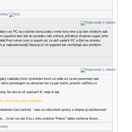
edálom cez PC na cvičenie doma,ľudia z tohto fora mne a aj vám všetkým dali
ám úspešne darí dať do poriadku náš zničený píšťalový dvojman.organ.Jeho
itáli.Pred rokom som si aspoň raz za deň sadal k PC a išiel na stránku
 je najfundovanejší.Naozaj už mi organisti tak nechýbajú ako predtým.
ejaký zablúdia (česť výnimkám ktoré sú stále tu) sa len pousmejú nad
ď niečo potrebujem sa obraciam len za pár ľuďmi, pretože väčšina zo
j. No ako to už napísal F.B. nieje to tak.
oho, čo od nás autor vyžaduje.
 v poslednom čase bežné) - nato sú súkromné správy a stúpne aj návštevnosť
e... Je len na nás či tu z toho urobíme "Pokec" alebo seriózne fórum...