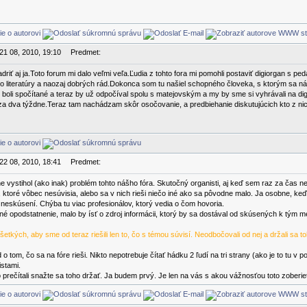
 21 08, 2010, 19:10
Predmet:
driť aj ja.Toto forum mi dalo veľmi veľa.Ľudia z tohto fora mi pomohli postaviť digiorgan s p
 literatúry a naozaj dobrých rád.Dokonca som tu našiel schopného človeka, s ktorým sa n
 boli spočítané a teraz by už odpočíval spolu s matejovským a my by sme si vyhrávali na dig
za dva týždne.Teraz tam nachádzam skôr osočovanie, a predbiehanie diskutujúcich kto z nich
 22 08, 2010, 18:41
Predmet:
e vystihol (ako inak) problém tohto nášho fóra. Skutočný organisti, aj keď sem raz za čas n
 ktoré vôbec nesúvisia, alebo sa v nich rieši niečo iné ako sa pôvodne malo. Ja osobne, ke
neskúsení. Chýba tu viac profesionálov, ktorý vedia o čom hovoria.
é opodstatnenie, malo by ísť o zdroj informácii, ktorý by sa dostával od skúsených k tým mene
tkých, aby sme od teraz riešili len to, čo s témou súvisí. Neodbočovali od nej a držali sa t
o tom, čo sa na fóre rieši. Nikto nepotrebuje čítať hádku 2 ľudí na tri strany (ako je to tu
istami.
o prečítali snažte sa toho držať. Ja budem prvý. Je len na vás s akou vážnosťou toto zoberiet