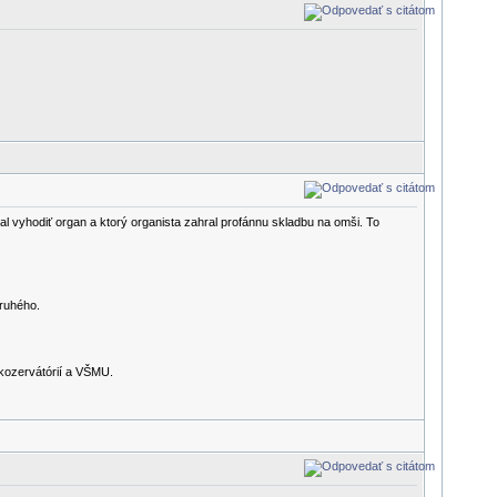
 vyhodiť organ a ktorý organista zahral profánnu skladbu na omši. To
druhého.
 kozervátórií a VŠMU.