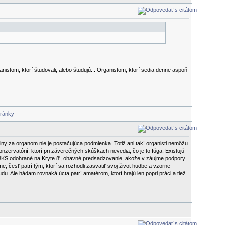
stom, ktorí študovali, alebo študujú... Organistom, ktorí sedia denne aspoň
ny za organom nie je postačujúca podmienka. Totiž ani takí organisti nemôžu
nzervatórií, ktorí pri záverečných skúškach nevedia, čo je to fúga. Existujú
ty JKS odohrané na Kryte 8', ohavné predsadzovanie, akože v záujme podpory
 česť patrí tým, ktorí sa rozhodli zasvätiť svoj život hudbe a vzorne
du. Ale hádam rovnaká úcta patrí amatérom, ktorí hrajú len popri práci a tiež