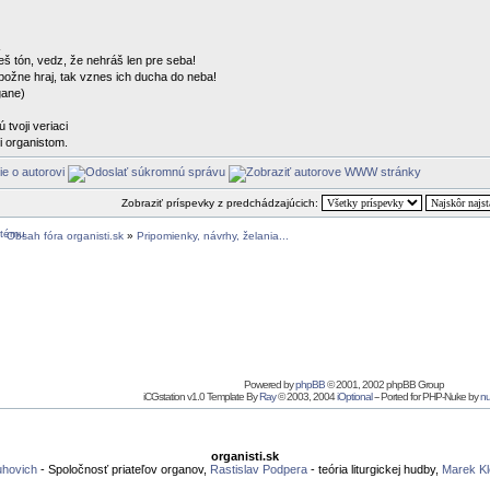
eš tón, vedz, že nehráš len pre seba!
zbožne hraj, tak vznes ich ducha do neba!
gane)
 tvoji veriaci
i organistom.
Zobraziť príspevky z predchádzajúcich:
Obsah fóra organisti.sk
»
Pripomienky, návrhy, želania...
Powered by
phpBB
© 2001, 2002 phpBB Group
iCGstation v1.0 Template By
Ray
© 2003, 2004
iOptional
-- Ported for PHP-Nuke by
n
organisti.sk
uhovich
- Spoločnosť priateľov organov,
Rastislav Podpera
- teória liturgickej hudby,
Marek Kl