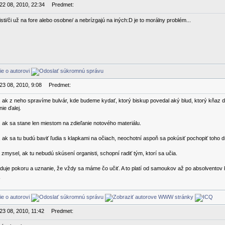
 22 08, 2010, 22:34
Predmet:
isti/či už na fore alebo osobne/ a nebrízgajú na iných:D je to morálny problém...
 23 08, 2010, 9:08
Predmet:
k z neho spravíme bulvár, kde budeme kydať, ktorý biskup povedal aký blud, ktorý kňaz dal
ie ďalej.
ak sa stane len miestom na zdieľanie notového materiálu.
k sa tu budú baviť ľudia s klapkami na očiach, neochotní aspoň sa pokúsiť pochopiť toho 
zmysel, ak tu nebudú skúsení organisti, schopní radiť tým, ktorí sa učia.
uje pokoru a uznanie, že vždy sa máme čo učiť. A to platí od samoukov až po absolventov
 23 08, 2010, 11:42
Predmet: