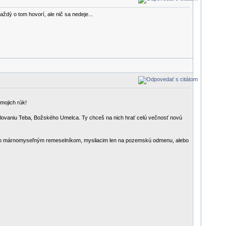
ždý o tom hovorí, ale nič sa nedeje...
mojich rúk!
 milovaniu Teba, Božského Umelca. Ty chceš na nich hrať celú večnosť novú
sto márnomyseľným remeselníkom, mysliacim len na pozemskú odmenu, alebo