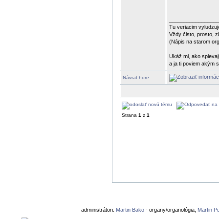
_________________
Tu veriacim vyludzuj
Vždy čisto, prosto, 
(Nápis na starom or
Ukáž mi, ako spievajú
a ja ti poviem akým s
Návrat hore
Strana
1
z
1
administrátori:
Martin Bako
- organy/organológia,
Martin P