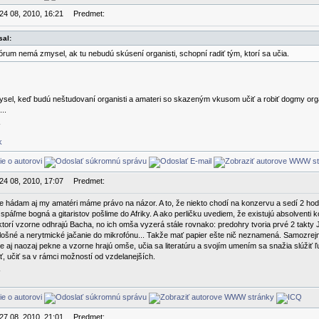
 24 08, 2010, 16:21
Predmet:
sal:
órum nemá zmysel, ak tu nebudú skúsení organisti, schopní radiť tým, ktorí sa učia.
el, keď budú neštudovaní organisti a amateri so skazeným vkusom učiť a robiť dogmy organi
..
k
 24 08, 2010, 17:07
Predmet:
e hádam aj my amatéri máme právo na názor. A to, že niekto chodí na konzervu a sedí 2 hodi
áľme bogná a gitaristov pošlime do Afriky. A ako perličku uvediem, že existujú absolventi ko
, ktorí vzorne odhrajú Bacha, no ich omša vyzerá stále rovnako: predohry tvoria prvé 2 tak
lošné a nerytmické jačanie do mikrofónu... Takže mať papier ešte nič neznamená. Samozrejme,
e aj naozaj pekne a vzorne hrajú omše, učia sa literatúru a svojím umením sa snažia slúžiť ľu
, učiť sa v rámci možností od vzdelanejších.
 27 08, 2010, 21:01
Predmet: