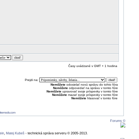
Časy uvádzané v GMT + 1 hodina
Prejdi na:
Nemôžete
odosielať novú správu
do tohto fóra
Nemôžete
odpovedať na správu v tomto fóre
Nemôžete
upravovať svoje príspevky v tomto fóre
Nemôžete
mazať svoje príspevky v tomto fóre
Nemôžete
hlasovať v tomto fóre
ukemods.com
Forums ©
ein
,
Matej Kubeš
- technická správa serveru © 2005-2013.