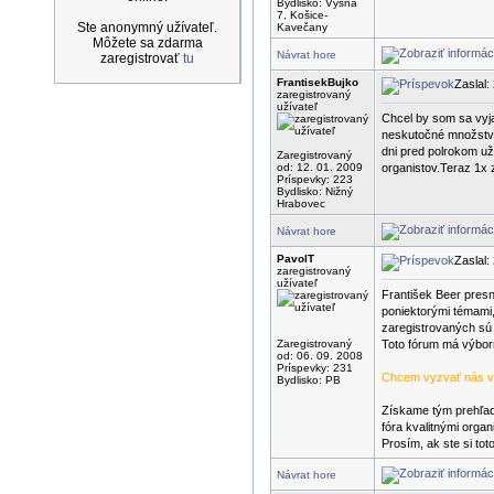
Bydlisko: Vyšná
7, Košice-
Ste anonymný užívateľ.
Kavečany
Môžete sa zdarma
Návrat hore
zaregistrovať
tu
FrantisekBujko
Zaslal:
zaregistrovaný
užívateľ
Chcel by som sa vyja
neskutočné množstvo
dni pred polrokom už
Zaregistrovaný
od: 12. 01. 2009
organistov.Teraz 1x 
Príspevky: 223
Bydlisko: Nižný
Hrabovec
Návrat hore
PavolT
Zaslal:
zaregistrovaný
užívateľ
František Beer presn
poniektorými témami,
zaregistrovaných sú 
Zaregistrovaný
Toto fórum má výborn
od: 06. 09. 2008
Príspevky: 231
Chcem vyzvať nás vše
Bydlisko: PB
Získame tým prehľad 
fóra kvalitnými organ
Prosím, ak ste si tot
Návrat hore