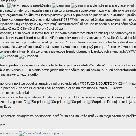
ám k sebe.....
ár...
s prepáčením
a viem,že tu aj pre viacero lud
om čase..Tomuto foru nezazlievam,že sa tu prezentujú subjektivne názory amatérov-čiže milov
ným organistom,čo číta toto forum/pozdravujem Ťa/,povedal,že pôsobím ako diletant??preč
ú hru/ koncertne-literatúry,asi najvhodnejší??????Mám aspon akú takú istotu-lebo mám to od ľ
or poriada Org.vešpery v ZA,ktoré majú medzinárodnú účasť: na besedách sa každého pýt
ážka,Kšica,G.Gillen,D.di Fiore-všetci sú za....
 vhodné, že sa hovorí o tomto fore,že len vdaka amaterom,ktorí sa miešajú do "odborných disk
denti konzervatorií,ktorí nevedia rozlíšiť nemecký romantický organ od Cavaillé-Colla alebo
že vkuse menujem tuto firmu-ale je asi naj.../Ludia z konzervatorií,ktorí chodia po kostoloch
nevedia,že Cavaillé col udražal zásuvkovú vzdušnicu a strojový princíp...tí ,ktorí v živote ne
z konzervatorií,ktorí tvrdia,že dnes sa svetové trendy uberajú v Barokových intenciách??
ného profesora organu,každého študenta organu a každého "amatéra"...ctím si ich a bozkáv
cia na Slovenku...Tu niekto povie jeden názor a všetci sa idú pokockať.tu sú odborníci,kt
anárstve to též...a detto
oto forum také,že oddelíte amatérov od preofesionálov?????VED NEBUDTE SMIEšNY...Napr .za
o povedal k dispozícií,či tzam čosi nechýba a či sa na tom niečo aj zahrá......Kdeže...........
m to ako-tak prijal...
vojím spôsobom pravdu-ale len do určitej miery....lebo slovenská organová kultura je taká ,
a zo seba geniov:D
Precujme teda ja na
o nedozrelo-dakujem za pochopenie a teším sa zas na vaše urážky na moju osobu po prečít
ista