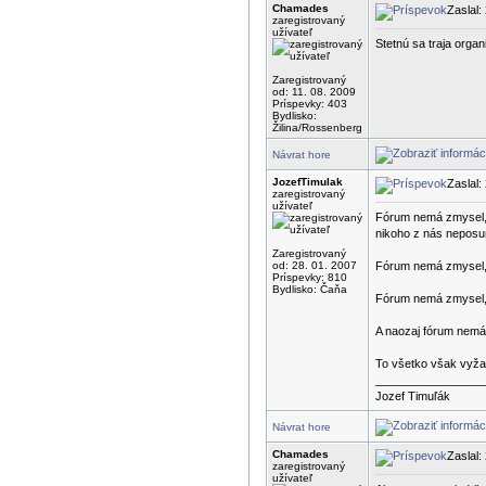
Chamades
Zaslal:
zaregistrovaný
užívateľ
Stetnú sa traja organ
Zaregistrovaný
od: 11. 08. 2009
Príspevky: 403
Bydlisko:
Žilina/Rossenberg
Návrat hore
JozefTimulak
Zaslal:
zaregistrovaný
užívateľ
Fórum nemá zmysel, a
nikoho z nás neposun
Zaregistrovaný
od: 28. 01. 2007
Fórum nemá zmysel, 
Príspevky: 810
Bydlisko: Čaňa
Fórum nemá zmysel, a
A naozaj fórum nemá 
To všetko však vyžad
_________________
Jozef Timuľák
Návrat hore
Chamades
Zaslal:
zaregistrovaný
užívateľ