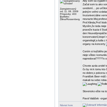
Aby som sa vyjadril s
Začal som tu ako som
uvedomí.....po určit
Zaregistrovaný
od: 11. 08. 2009
jedným veľmi vzdela
Príspevky: 403
hru/univerzálne vern
Bydlisko:
neurazte.Moj profes
Žilina/Rossenberg
Prof.Klinda,Prof.Vodr
Myslím,že teda nieje
praveže kazia tí štu
den Heuvel/prepáčte ,
konzervatorií,ktoprí 
organologií,a ludia 
organy na koncerty
Cením si každého jed
nieje vôbec komuniká
napredovať?????o org
Chcete azda urobiť t
čo by mi k tomu kto č
no dobre,s pokorou so
František Beer-máš s
makali na sebe robi
Slovensko ešte na t
Pavol Valášek -organ
Návrat hore