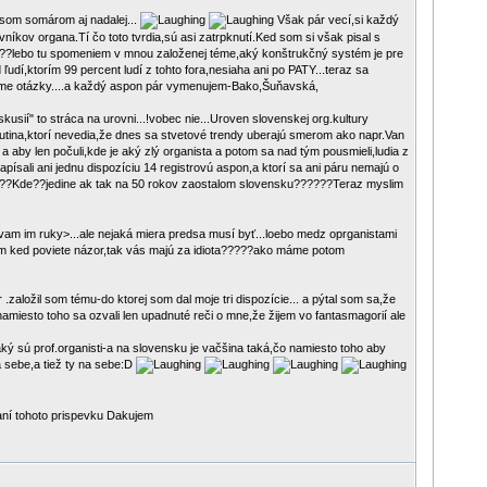
í som somárom aj nadalej...
Však pár vecí,si každý
níkov organa.Tí čo toto tvrdia,sú asi zatrpknutí.Ked som si však pisal s
o??lebo tu spomeniem v mnou založenej téme,aký konštrukčný systém je pre
udí,ktorím 99 percent ludí z tohto fora,nesiaha ani po PATY...teraz sa
ame otázky....a každý aspon pár vymenujem-Bako,Šuňavská,
usií" to stráca na urovni...!vobec nie...Uroven slovenskej org.kultury
 Mutina,ktorí nevedia,že dnes sa stvetové trendy uberajú smerom ako napr.Van
 a aby len počuli,kde je aký zlý organista a potom sa nad tým pousmieli,ludia z
napísali ani jednu dispozíciu 14 registrovú aspon,a ktorí sa ani páru nemajú o
??????Kde??jedine ak tak na 50 rokov zaostalom slovensku??????Teraz myslim
am im ruky>...ale nejaká miera predsa musí byť...loebo medz oprganistami
orím ked poviete názor,tak vás majú za idiota?????ako máme potom
ložil som tému-do ktorej som dal moje tri dispozície... a pýtal som sa,že
.-namiesto toho sa ozvali len upadnuté reči o mne,že žijem vo fantasmagorií ale
aký sú prof.organisti-a na slovensku je vačšina taká,čo namiesto toho aby
 sebe,a tiež ty na sebe:D
aní tohoto prispevku Dakujem