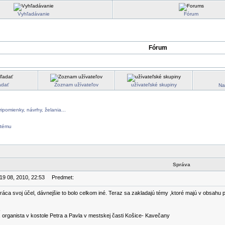
Vyhľadávanie
Fórum
Fórum
adať
Zoznam užívateľov
užívateľské skupiny
Na
ripomienky, návrhy, želania...
Správa
 19 08, 2010, 22:53
Predmet:
ráca svoj účel, dávnejšie to bolo celkom iné. Teraz sa zakladajú témy ,ktoré majú v obsahu p
 organista v kostole Petra a Pavla v mestskej časti Košice- Kavečany