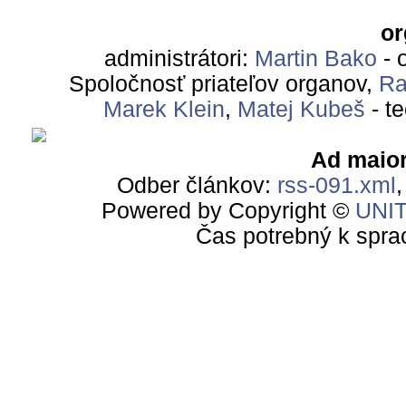
or
administrátori:
Martin Bako
- 
Spoločnosť priateľov organov,
Ra
Marek Klein
,
Matej Kubeš
- t
Ad maior
Odber článkov:
rss-091.xml
Powered by Copyright ©
UNI
Čas potrebný k spra