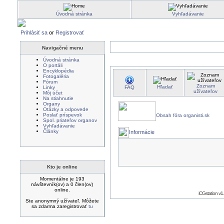
Úvodná stránka
Vyhľadávanie
Prihlásiť sa
or
Registrovať
Navigačné menu
Úvodná stránka
O portáli
Encyklopédia
Fotogaléria
Fórum
Zoznam
Hľadať
Linky
FAQ
užívateľov
Môj účet
Na stiahnutie
Organy
Otázky a odpovede
Poslať príspevok
Obsah fóra organisti.sk
Spol. priateľov organov
Vyhľadávanie
Články
Informácie
Kto je online
Momentálne je 193
návštevník(ov) a 0 člen(ov)
online.
iCGstation v
Ste anonymný užívateľ. Môžete
sa zdarma zaregistrovať
tu