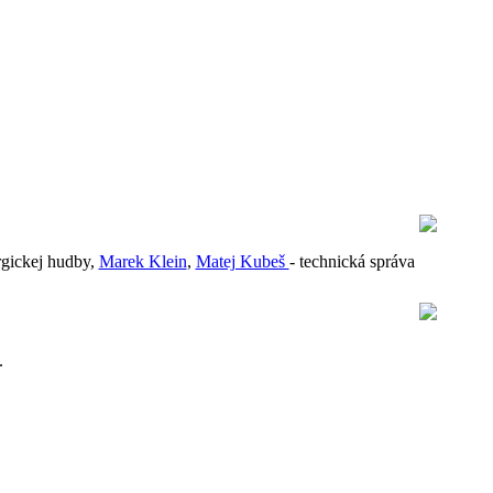
urgickej hudby,
Marek Klein
,
Matej Kubeš
- technická správa
.