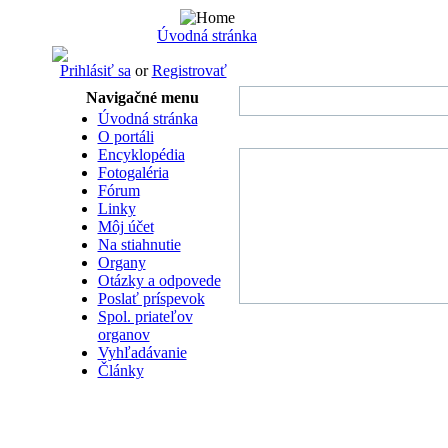
Úvodná stránka
Prihlásiť sa
or
Registrovať
Navigačné menu
Úvodná stránka
O portáli
Encyklopédia
Fotogaléria
Fórum
Linky
Môj účet
Na stiahnutie
Organy
Otázky a odpovede
Poslať príspevok
Spol. priateľov
organov
Vyhľadávanie
Články