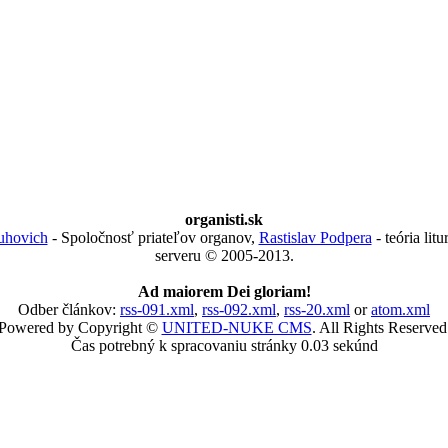
organisti.sk
uhovich
- Spoločnosť priateľov organov,
Rastislav Podpera
- teória lit
serveru © 2005-2013.
Ad maiorem Dei gloriam!
Odber článkov:
rss-091.xml
,
rss-092.xml
,
rss-20.xml
or
atom.xml
Powered by Copyright ©
UNITED-NUKE CMS
. All Rights Reserved
Čas potrebný k spracovaniu stránky 0.03 sekúnd