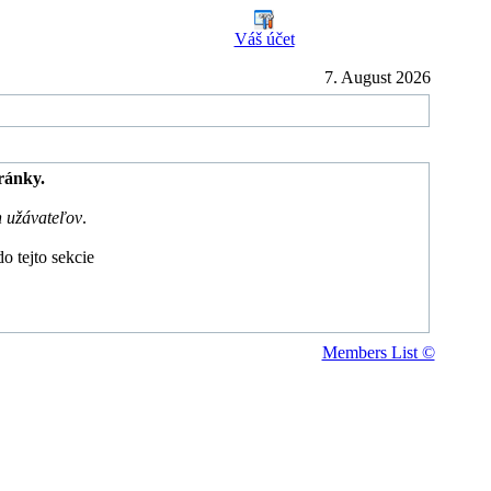
Váš účet
7. August 2026
tránky.
h užávateľov
.
o tejto sekcie
Members List ©