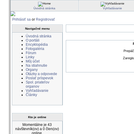
Úvodná stránka
Vyhľadávanie
Prihlásiť sa
or
Registrovať
Navigačné menu
Úvodná stránka
O portáli
Encyklopédia
Fotogaléria
Prepáčt
Fórum
Linky
Zaregis
Môj účet
Na stiahnutie
Organy
Otázky a odpovede
Poslať príspevok
Spol. priateľov
organov
Vyhľadávanie
Články
Kto je online
Momentálne je 43
návštevník(ov) a 0 člen(ov)
online.