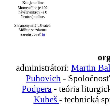
Kto je online
Momentálne je 102
návštevník(ov) a 0
člen(ov) online.
Ste anonymný užívateľ.
Môžete sa zdarma
zaregistrovať
tu
org
administrátori:
Martin Ba
Puhovich
- Spoločnosť
Podpera
- teória liturgi
Kubeš
- technická s