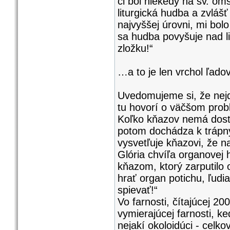
či bol niekedy na sv. om
liturgická hudba a zvlášť
najvyššej úrovni, mi bol
sa hudba povyšuje nad li
zložku!“
…a to je len vrchol ľado
Uvedomujeme si, že nejde
tu hovorí o väčšom pro
Koľko kňazov nemá dost
potom dochádza k trápny
vysvetľuje kňazovi, že n
Glória chvíľa organovej
kňazom, ktorý zarputilo 
hrať organ potichu, ľudia
spievať!“
Vo farnosti, čítajúcej 20
vymierajúcej farnosti, ke
nejakí okoloidúci - celko