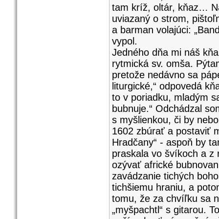
tam kríž, oltár, kňaz… N
uviazaný o strom, pištoľn
a barman volajúci: „Band
vypol.
Jedného dňa mi náš kňaz
rytmická sv. omša. Pýtam
pretože nedávno sa pápe
liturgické,“ odpovedá kň
to v poriadku, mladým sa 
bubnuje.“ Odchádzal som
s myšlienkou, či by nebol
1602 zbúrať a postaviť
Hradčany“ - aspoň by ta
praskala vo švíkoch a z
ozývať africké bubnovani
zavádzanie tichých boho
tichšiemu hraniu, a pot
tomu, že za chvíľku sa n
„myšpachtl“ s gitarou. T