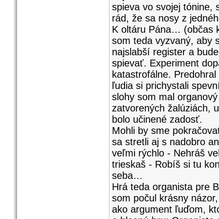
spieva vo svojej tónine,
rád, že sa nosy z jednéh
K oltáru Pána… (občas k
som teda vyzvaný, aby s
najslabší register a bud
spievať. Experiment dop
katastrofálne. Predohra
ľudia si prichystali spev
slohy som mal organový 
zatvorených žalúziách, 
bolo učinené zadosť.
Mohli by sme pokračovať
sa stretli aj s nadobro 
veľmi rýchlo - Nehráš ve
trieskaš - Robíš si tu ko
seba…
Hrá teda organista pre
som počul krásny názor, 
ako argument ľuďom, ktorí