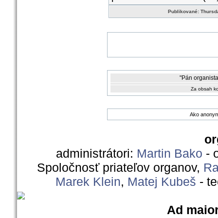
Publikované: Thursda
"Pán organista
Za obsah ko
Ako anonym
or
administrátori:
Martin Bako
- 
Spoločnosť priateľov organov,
Ra
Marek Klein
,
Matej Kubeš
- t
Ad maior