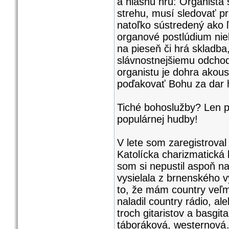
a hlasnú hru: Organista 
strehu, musí sledovať pr
natoľko sústredený ako 
organové postlúdium nie
na pieseň či hrá skladba
slávnostnejšiemu odchod
organistu je dohra akou
poďakovať Bohu za dar 
Tiché bohoslužby? Len p
populárnej hudby!
V lete som zaregistroval 
Katolícka charizmatická 
som si nepustil aspoň n
vysielala z brnenského 
to, že mám country veľm
naladil country rádio, a
troch gitaristov a basgit
táboráková, westernová