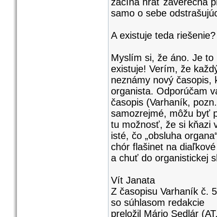
začína hrať záverečná pie
samo o sebe odstrašujúc
A existuje teda riešenie?
Myslím si, že áno. Je to 
existuje! Verím, že každ
neznámy nový časopis, k
organista. Odporúčam v
časopis (Varhaník, pozn. 
samozrejmé, môžu byť pr
tu možnosť, že si kňazi v
isté, čo „obsluha organa
chór flašinet na diaľkov
a chuť do organistickej s
Vít Janata
Z časopisu Varhaník č. 5
so súhlasom redakcie
preložil Mário Sedlár (
AT