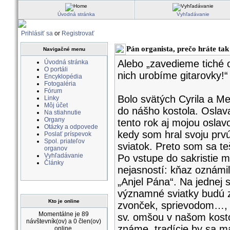
Úvodná stránka
Vyhľadávanie
Prihlásiť sa
or
Registrovať
Pán organista, prečo hráte tak
Navigačné menu
Alebo „zavedieme tiché
Úvodná stránka
O portáli
nich urobíme gitarovky!“
Encyklopédia
Fotogaléria
Fórum
Bolo svätých Cyrila a Me
Linky
Môj účet
do nášho kostola. Oslav
Na stiahnutie
Organy
tento rok aj mojou oslav
Otázky a odpovede
kedy som hral svoju prv
Poslať príspevok
Spol. priateľov
sviatok. Preto som sa te
organov
Vyhľadávanie
Po vstupe do sakristie m
Články
nejasností: kňaz oznámil
„Anjel Pána“. Na jednej 
významné sviatky budú z
Kto je online
zvonček, sprievodom…, h
Momentálne je 89
sv. omšou v našom kosto
návštevník(ov) a 0 člen(ov)
známe, tradície by sa m
online.