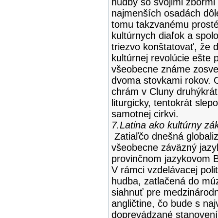
hudby so svojimi zbormi 
najmenších osadách dôlež
tomu takzvanému prostém
kultúrnych diaľok a spo
triezvo konštatovať, že d
kultúrnej revolúcie ešte
všeobecne známe zosveťš
dvoma stovkami rokov. 
chrám v Cluny druhýkrát
liturgicky, tentokrát sle
samotnej cirkvi.
7.Latina ako kultúrny zá
Zatiaľčo dnešná globaliz
všeobecne záväzný jazyk
provinčnom jazykovom Ba
V rámci vzdelávacej polit
hudba, zatlačená do mú
siahnuť pre medzinárod
angličtine, čo bude s n
doprevádzané stanovením