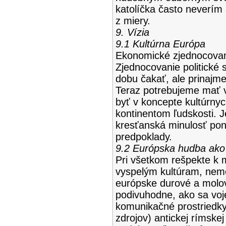
katolíčka často neverí
z miery.
9. Vízia
9.1 Kultúrna Európa
Ekonomické zjednocovan
Zjednocovanie politické 
dobu čakať, ale prinajmen
Teraz potrebujeme mať v
byť v koncepte kultúrny
kontinentom ľudskosti. J
kresťanská minulosť ponú
predpoklady.
9.2 Európska hudba ako 
Pri všetkom rešpekte k 
vyspelým kultúram, nem
európske durové a molové
podivuhodne, ako sa voje
komunikačné prostriedky
zdrojov) antickej rímskej