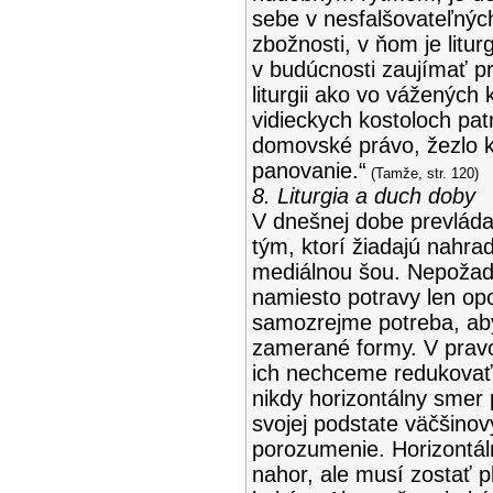
sebe v nesfalšovateľnýc
zbožnosti, v ňom je litur
v budúcnosti zaujímať pr
liturgii ako vo vážených 
vidieckych kostoloch pat
domovské právo, žezlo 
panovanie.“
(Tamže, str. 120)
8. Liturgia a duch doby
V dnešnej dobe prevláda
tým, ktorí žiadajú nahra
mediálnou šou. Nepožadu
namiesto potravy len opo
samozrejme potreba, aby
zamerané formy. V pravo
ich nechceme redukovať l
nikdy horizontálny smer
svojej podstate väčšino
porozumenie. Horizontál
nahor, ale musí zostať plo