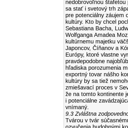
nedobrovoľnou štafetou p
sa stať i svetový trh zá
pre potenciálny záujem 
kultúry. Kto by chcel p
Sebastiana Bacha, Ludw
Wolfganga Amadea Mozar
kultúrnemu majetku väčš
Japoncov, Číňanov a Kó
Európy, ktoré vlastne vyr
pravdepodobne najobľúbe
hľadiska porozumenia me
exportný tovar nášho ko
kultúry by sa tiež nemoh
zmiešavací proces v Sev
že na tomto kontinente 
i potenciálne zavádzajúca
vnímaný.
9.3 Zvláštna zodpovednos
Tvárou v tvár súčasnému
ozvučenia hudobnými kon