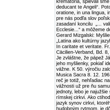
krematória, spievali sm
deducant te Angeli“. Pot
oratione, in una lingua, 
pre nás podľa slov poľs
zasadaní koncilu „... va
Ecclesie...“ a môžeme do
Gerard Mizgalski: Myšli
„Latina ako kultúrny ja
In caritate et veritate. 
Cäcilien-Verband, Bd. 8,
Je zvláštne, že pápež Ján
jeho myšlienky, pokiaľ id
vážne. K 50. výročiu zalo
Musica Sacra 8. 12. 1961 
reč je totiž, nehľadiac 
vážnosti už pre ňu samu
jednoty, lebo je najužš
rímskej cirkvi. Ako ctih
jazyk synov cirkvi, ktor
hudobným rytmom, je dô