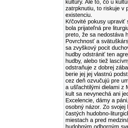
kultúry. Ale to, čo u kul
zatrpknutiu, to riskuje 
existenciu.
Kŕčovité pokusy upraviť
bola prijateľná pre liturg
preto, že sa nedostáva h
Povrchnosť a svätuškárs
sa zvyškový pocit duchov
hudby odstrániť ten agre
hudby, alebo tiež lascív
odstraňuje z dobrej zábav
berie jej jej vlastnú pod
cez deň ozvučujú pre um
a ušľachtilými dielami z 
kult sa nevynechá ani je
Excelencie, dámy a páni
osobný názor. Zo svojej
častých hudobno-liturgi
miestach a pred medziná
hudobným odborným sve