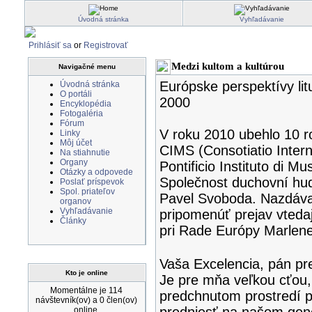
Úvodná stránka
Vyhľadávanie
Prihlásiť sa
or
Registrovať
Medzi kultom a kultúrou
Navigačné menu
Európske perspektívy lit
Úvodná stránka
O portáli
2000
Encyklopédia
Fotogaléria
Fórum
V roku 2010 ubehlo 10 
Linky
Môj účet
CIMS (Consotiatio Inter
Na stiahnutie
Organy
Pontificio Instituto di Mu
Otázky a odpovede
Společnost duchovní hudb
Poslať príspevok
Spol. priateľov
Pavel Svoboda. Nazdáva
organov
Vyhľadávanie
pripomenúť prejav vteda
Články
pri Rade Európy Marlen
Vaša Excelencia, pán pr
Kto je online
Je pre mňa veľkou cťou, 
Momentálne je 114
predchnutom prostredí 
návštevník(ov) a 0 člen(ov)
online.