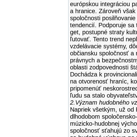
európskou integráciou p
a hranice. Zároveň však
spoločnosti posilňovanie
tendencií. Podporuje sa 
get, postupné straty kul
ľutovať. Tento trend nepl
vzdelávacie systémy, dô
občiansku spoločnosť a n
právnych a bezpečnostný
oblasti zodpovednosti štá
Dochádza k provincionali
na otvorenosť hraníc, k
pripomenúť neskorostredo
ľudu sa stalo obyvateľst
2.Význam hudobného vzd
Napriek všetkým, už od
dlhodobom spoločensk
múzicko-hudobnej výchovy
spoločnosť sťahujú zo s