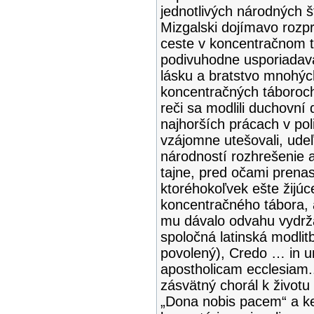
jednotlivých národných 
Mizgalski dojímavo rozpr
ceste v koncentračnom 
podivuhodne usporiadaval
lásku a bratstvo mnohých
koncentračných táboroch
reči sa modlili duchovní
najhorších prácach v poli
vzájomne utešovali, ude
národností rozhrešenie a
tajne, pred očami prena
ktoréhokoľvek ešte žijú
koncentračného tábora, a
mu dávalo odvahu vydrža
spoločná latinská modlit
povolený), Credo … in u
apostholicam ecclesiam.
zásvätný chorál k životu 
„Dona nobis pacem“ a k