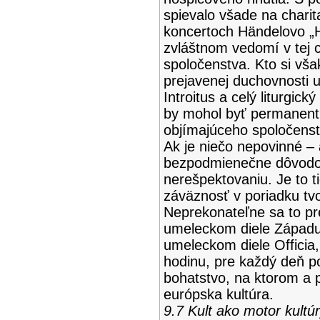
spievalo všade na chari
koncertoch Händelovo „H
zvláštnom vedomí v tej c
spoločenstva. Kto si však
prejavenej duchovnosti 
Introitus a celý liturgic
by mohol byť permanent
objímajúceho spoločenst
Ak je niečo nepovinné – 
bezpodmienečne dôvod
nerešpektovaniu. Je to t
záväznosť v poriadku tvo
Neprekonateľne sa to p
umeleckom diele Západu
umeleckom diele Officia, 
hodinu, pre každý deň po
bohatstvo, na ktorom a p
európska kultúra.
9.7 Kult ako motor kultú