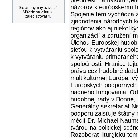
predniesť na našom gen
názorov k európskemu 
Ste anonymný užívateľ.
Môžete sa zdarma
Spojenie tém vychádza z
zaregistrovať
tu
zjednotenia národných k
regiónov ako aj niekoľk
organizácií a združení 
Úlohou Európskej hudobne
sieťou k vytváraniu spo
k vytváraniu primeranéh
spoločnosti. Hranice tej
práva cez hudobné data
multikultúrnej Európe, v
Európskych podporných 
riadneho fungovania. Od 
hudobnej rady v Bonne, 
Generálny sekretariát N
podporu zaisťuje štátny m
médií Dr. Michael Nauma
tvárou na politickej scén
Rozoberať liturgickú tem