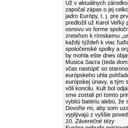
Už v aktuálnych zárodko
započal zápas o jej celk
jadro Európy, t. j. pre p
predložil už Karol Veľký
osnovu vo forme spoločn
zreteľom k rímskemu „us
každý týždeň k viac ľuď
spoločenské spolky a or
by mohla ešte dnes objav
Musica Sacra (teda domá
včas nastúpiť so staron
európskeho uhla pohľadu 
európskej únavy, a tým s
vôli koncilu. Kult bol odj
sme zostali pri tomto pr
vybitú batériu alebo, že
Dovoľte mi, aby som uza
vyplývajú z vyššie pove
10. Záverečné tézy
Európa nebude existova