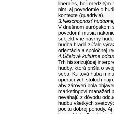
liberales, boli medzitým
nimi aj povedomie o hud
kontexte (quadrivia).
3.Neschopnosť hudobnej 
V dnešnom európskom s
povedomí musia nakoniec
subjektívne návrhy hudo
hudba hľadá zúfalo výra
orientácie a spoločnej r
4.Účelové kultúrne odcud
Trh historizujúcej interpr
hudby, ktorá prišla o sv
seba. Kultová huba minul
operačných stoloch najr
aby zároveň bola objave
marketingoví manažéri p
neváhajú z dôvodu odcud
hudbu všetkých svetovýc
pocitu dobrej pohody. Aj