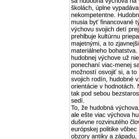
sa hudobná výchova na 
školách, úplne vypadáva
nekompetentne. Hudobné 
musia byť financované tý
výchovu svojich detí pre
prehlbuje kultúrnu prie
majetnými, a to zjavnejš
materiálneho bohatstva.
hudobnej výchove už nie 
ponechaní viac-menej sa
možností osvojiť si, a t
svojich rodín, hudobné v
orientácie v hodnotách. N
tak pod sebou bezstaros
sedí.
To, že hudobná výchova,
ale ešte viac výchova h
duševne rozvinutého člo
európskej politike vôbe
obzory antiky a západu, 