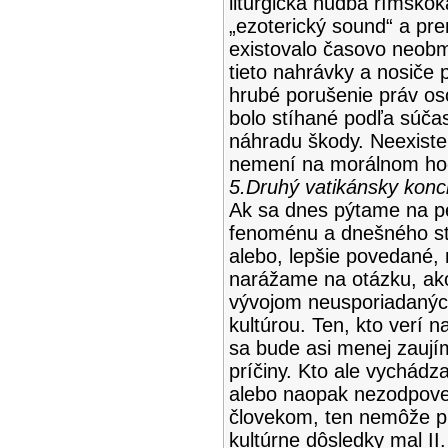
liturgická hudba rímskoka
„ezoterický sound“ a pr
existovalo časovo neobm
tieto nahrávky a nosiče 
hrubé porušenie práv os
bolo stíhané podľa súča
náhradu škody. Neexiste
nemení na morálnom hod
5.Druhý vatikánsky konci
Ak sa dnes pýtame na pe
fenoménu a dnešného st
alebo, lepšie povedané, 
narážame na otázku, ako
vývojom neusporiadanýc
kultúrou. Ten, kto verí 
sa bude asi menej zaujím
príčiny. Kto ale vychád
alebo naopak nezodpove
človekom, ten nemôže pr
kultúrne dôsledky mal II.