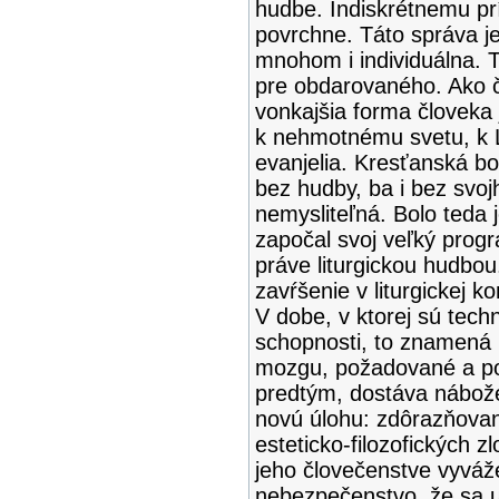
hudbe. Indiskrétnemu pr
povrchne. Táto správa je
mnohom i individuálna. T
pre obdarovaného. Ako 
vonkajšia forma človek
k nehmotnému svetu, k 
evanjelia. Kresťanská bo
bez hudby, ba i bez svoj
nemysliteľná. Bolo teda 
započal svoj veľký progr
práve liturgickou hudbou
zavŕšenie v liturgickej ko
V dobe, v ktorej sú tech
schopnosti, to znamená 
mozgu, požadované a po
predtým, dostáva nábože
novú úlohu: zdôrazňovan
esteticko-filozofických 
jeho človečenstve vyváže
nebezpečenstvo, že sa u