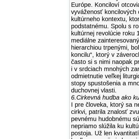
Európe. Konciloví otcovi
vyváženosť koncilových 
kultúrneho kontextu, kto
podstatnému. Spolu s ro
kultúrnej revolúcie roku
mediálne zainteresovaný
hierarchiou trpenými, bol
koncilu“, ktorý v závero
často si s nimi naopak pr
i v srdciach mnohých za
odmietnutie veľkej liturg
stopy spustošenia a mn
duchovnej vlasti.
6.Cirkevná hudba ako kul
I pre človeka, ktorý sa n
cirkvi, patrila znalosť zv
pevnému hudobnému sú
nepriamo slúžila ku kul
postoja. Už len kvantitatí