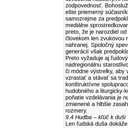
zodpovednosť. Bohosluž
ešte priemerný súčasník
samozrejme za predpokl
mediálne sprostredkovan
preto, že je narozdiel o
človekom len zvukovou 
nahranej. Spoločný spev
generácií však predpokl
Preto vyžaduje aj ľudov
nadregionálnu starostliv
či módne výstrelky, aby
vzrastať a stávať sa trad
konštruktívne spolupraco
hudobného a liturgicky-k
poňatie vzdelávania je nu
zmienené a hlbšie zasah
rozmery.
9.4 Hudba – kľúč k duši
Len ľudská duša dokáže 