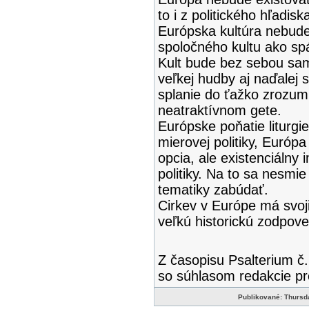
to i z politického hľadisk
Európska kultúra nebude
spoločného kultu ako sp
Kult bude bez sebou sam
veľkej hudby aj naďalej s
splanie do ťažko zrozumi
neatraktívnom gete.
Európske poňatie liturgi
mierovej politiky, Európa
opcia, ale existenciálny
politiky. Na to sa nesmie
tematiky zabúdať.
Cirkev v Európe má svo
veľkú historickú zodpov
Z časopisu Psalterium č. 
so súhlasom redakcie pre
Publikované: Thursda