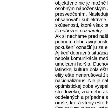
objektívne nie je možné 
osobným náboženským a 
presvedčením. Nasledujú
obsahovať i subjektívne
skúsenosti, ktoré však 
Predbežné poznámky
Ak si necháme pred naš
pohnutú dobu avignonsk
pokušení označiť ju za e
Aj keď dopravná situácia
nebola komunikácia med
umelcami horšia. Duchovn
latinskej kultúre bola 
elity ešte nenarušoval ži
nacionalizmus. Nie je ná
optimistickej dobe vysp
stredoveku, známeho ako
oddelených a prípadne s
omše, ktorá vtedy ešte tv