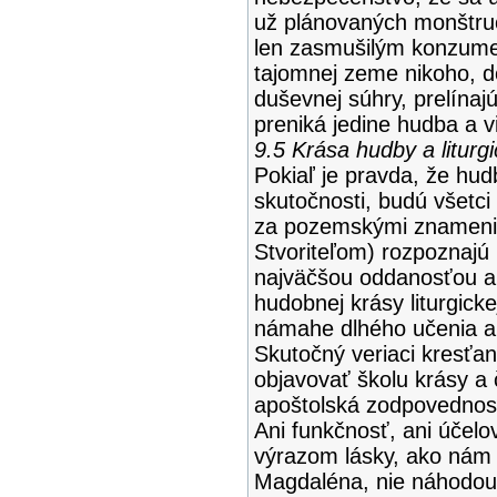
už plánovaných monštruó
len zasmušilým konzume
tajomnej zeme nikoho, d
duševnej súhry, prelínaj
preniká jedine hudba a v
9.5 Krása hudby a liturg
Pokiaľ je pravda, že hud
skutočnosti, budú všetci 
za pozemskými znamenia
Stvoriteľom) rozpoznajú 
najväčšou oddanosťou 
hudobnej krásy liturgick
námahe dlhého učenia a 
Skutočný veriaci kresťa
objavovať školu krásy a 
apoštolská zodpovednosť
Ani funkčnosť, ani účelo
výrazom lásky, ako nám 
Magdaléna, nie náhodou 