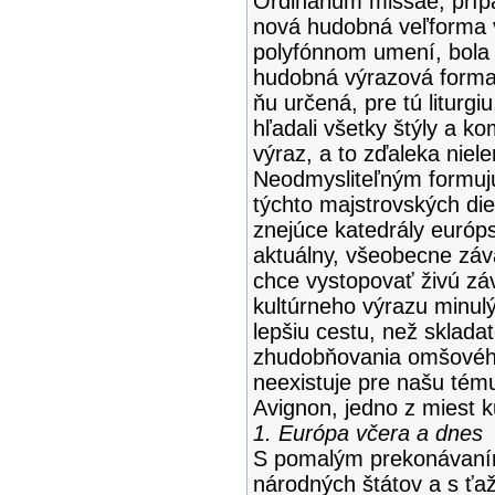
Ordinarium missae, prí
nová hudobná veľforma 
polyfónnom umení, bola
hudobná výrazová forma, 
ňu určená, pre tú liturgi
hľadali všetky štýly a k
výraz, a to zďaleka niel
Neodmysliteľným formuj
týchto majstrovských di
znejúce katedrály európsk
aktuálny, všeobecne závä
chce vystopovať živú záv
kultúrneho výrazu minulý
lepšiu cestu, než sklada
zhudobňovania omšového 
neexistuje pre našu tému
Avignon, jedno z miest k
1. Európa včera a dnes
S pomalým prekonávaní
národných štátov a s ťa