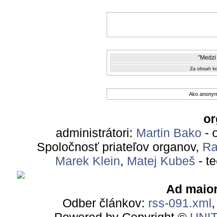
"Medzi 
Za obsah ko
Ako anonym
or
administrátori:
Martin Bako
- 
Spoločnosť priateľov organov,
Ra
Marek Klein
,
Matej Kubeš
- t
Ad maior
Odber článkov:
rss-091.xml