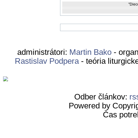
"Diec
administrátori:
Martin Bako
- organ
Rastislav Podpera
- teória liturgic
Odber článkov:
rs
Powered by Copyri
Čas potre