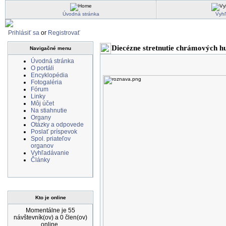
Úvodná stránka
Vyh
Prihlásiť sa
or
Registrovať
Diecézne stretnutie chrámových h
Navigačné menu
Úvodná stránka
O portáli
Encyklopédia
Fotogaléria
Fórum
Linky
Môj účet
Na stiahnutie
Organy
Otázky a odpovede
Poslať príspevok
Spol. priateľov
organov
Vyhľadávanie
Články
Kto je online
Momentálne je 55
návštevník(ov) a 0 člen(ov)
online.