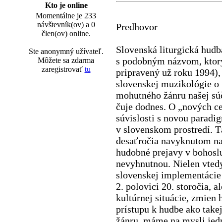
Kto je online
Momentálne je 233
návštevník(ov) a 0
Predhovor
člen(ov) online.
Slovenská liturgická hudb
Ste anonymný užívateľ.
s podobným názvom, ktorý 
Môžete sa zdarma
zaregistrovať
tu
pripravený už roku 1994),
slovenskej muzikológie o 
mohutného žánru našej súč
čuje dodnes. O „nových c
súvislosti s novou paradig
v slovenskom prostredí. T
desaťro­čia navyknutom n
hudobné prejavy v bohoslu
nevyhnutnou. Nielen vted
slovenskej imple­mentá­cie
2. polovici 20. storočia, 
kultúrnej situácie, zmien
prístupu k hudbe ako take
žánru, máme na mysli jedn