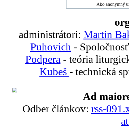
Ako anonymný uží
org
administrátori:
Martin Ba
Puhovich
- Spoločnosť
Podpera
- teória liturgi
Kubeš
- technická s
Ad maiore
Odber článkov:
rss-091.
a