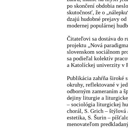
po skončení obdobia nesl
skutočnosť, že o „nálepku
dzajú hudobné prejavy od 
modernej populárnej hudb
Čitateľovi sa dostáva do 
projektu „Nová paradigma k
slovenskom sociálnom pro
sa podie­ľal kolektív pra
a Katolíckej univerzity v
Publikácia zahŕňa široké 
okruhy, reflektované v jed
odborným zameraním a špe
dejiny litur­gie a liturgi
– sociológia liturgickej h
chorál, S. Grich – štýlov
estetika, S. Šurin – píšť
menovateľom predkladanýc