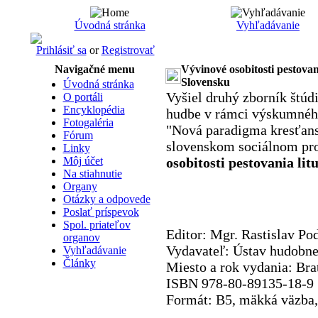
Úvodná stránka
Vyhľadávanie
Prihlásiť sa
or
Registrovať
Navigačné menu
Vývinové osobitosti pestovan
Slovensku
Úvodná stránka
Vyšiel druhý zborník štúdi
O portáli
Encyklopédia
hudbe v rámci výskumnéh
Fotogaléria
"Nová paradigma kresťansk
Fórum
slovenskom sociálnom pro
Linky
Môj účet
osobitosti pestovania li
Na stiahnutie
Organy
Otázky a odpovede
Poslať príspevok
Spol. priateľov
Editor: Mgr. Rastislav Po
organov
Vydavateľ: Ústav hudobn
Vyhľadávanie
Články
Miesto a rok vydania: Bra
ISBN 978-80-89135-18-9
Formát: B5, mäkká väzba, 