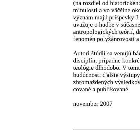
(na rozdiel od historické
minu­losti a vo väčšine ok
význam majú príspevky J.
uvažuje o hud­be v súčasne
antropologických teórií, 
fenomén polyžánrovosti a 
Autori štúdií sa venujú b
disciplín, prípadne konkr
teológie dlhodobo. V tom
budúcno­sti ďalšie výstup
zhromaždených výsledkov v
cované a publikované.
november 2007