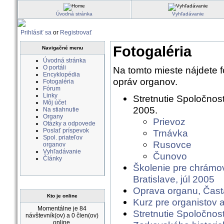
Úvodná stránka
Vyhľadávanie
Prihlásiť sa
or
Registrovať
Fotogaléria
Navigačné menu
Úvodná stránka
O portáli
Na tomto mieste nájdete fo
Encyklopédia
opráv organov.
Fotogaléria
Fórum
Linky
Stretnutie Spoločnosti
Môj účet
2005.
Na stiahnutie
Organy
Prievoz
Otázky a odpovede
Poslať príspevok
Trnávka
Spol. priateľov
Rusovce
organov
Vyhľadávanie
Čunovo
Články
Školenie pre chrámov
Bratislave, júl 2005
Oprava organu, Čast
Kto je online
Kurz pre organistov a
Momentálne je 84
Stretnutie Spoločnost
návštevník(ov) a 0 člen(ov)
online.