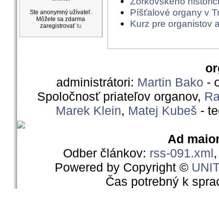
Zorkovského historic
Píšťalové organy v T
Ste anonymný užívateľ.
Môžete sa zdarma
Kurz pre organistov a
zaregistrovať
tu
or
administrátori:
Martin Bako
- 
Spoločnosť priateľov organov,
Ra
Marek Klein
,
Matej Kubeš
- t
Ad maior
Odber článkov:
rss-091.xml
Powered by Copyright ©
UNI
Čas potrebný k spra