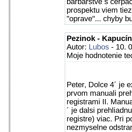
barbarstve s cerp
prospektu viem tiez
"oprave"... chyby b
Pezinok - Kapucín
Autor:
Lubos
- 10. 
Moje hodnotenie te
Peter, Dolce 4´ je e
prvom manuali preh
registrami II. Manu
´ je dalsi prehliadn
registre) viac. Pri 
nezmyselne odstran