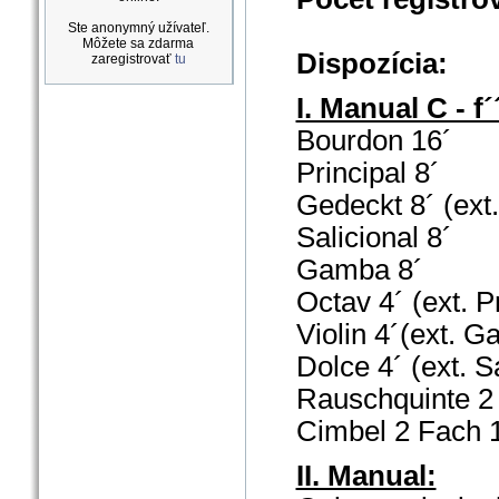
Ste anonymný užívateľ.
Môžete sa zdarma
Dispozícia:
zaregistrovať
tu
I. Manual C - f´
Bourdon
16´
Principal
8´
Gedeckt
8´ (ext
Salicional 8´
Gamba
8´
Octav
4
´ (ext. P
Violin 4´(ext. G
Dolce
4´ (ext. S
Rauschquinte
2
Cimbel
2 Fach
II. Manual: