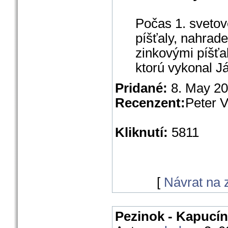
Počas 1. svetov
píšťaly, nahrade
zinkovými píšťa
ktorú vykonal J
Pridané:
8. May 2
Recenzent:
Peter 
Kliknutí:
5811
[
Návrat na
Pezinok - Kapucín