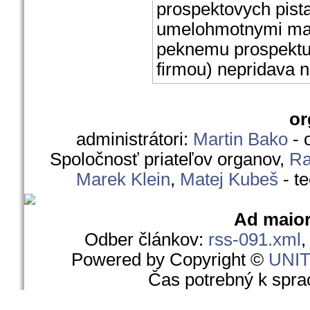
prospektovych pist
umelohmotnymi matic
peknemu prospektu 
firmou) nepridava n
or
administrátori:
Martin Bako
- 
Spoločnosť priateľov organov,
Ra
Marek Klein
,
Matej Kubeš
- t
Ad maior
Odber článkov:
rss-091.xml
Powered by Copyright ©
UNI
Čas potrebný k spra