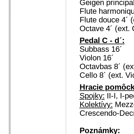
Geigen principa
Flute harmoniq
Flute douce
4´ 
Octave
4´ (ext.
Pedal C - d´:
Subbass
16´
Violon
16´
Octavbas
8´ (e
Cello
8´ (ext. Vi
Hracie pomôck
Spojky:
II-I, I-pe
Kolektívy:
Mezzof
Crescendo-Decr
Poznámky: