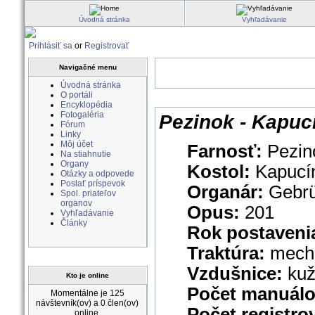
Úvodná stránka
Vyhľadávanie
Prihlásiť sa
or
Registrovať
Navigačné menu
Úvodná stránka
O portáli
Encyklopédia
Fotogaléria
Pezinok - Kapuc
Fórum
Linky
Môj účet
Farnosť:
Pezin
Na stiahnutie
Organy
Kostol:
Kapucí
Otázky a odpovede
Poslať príspevok
Organár:
Gebrü
Spol. priateľov
organov
Opus:
201
Vyhľadávanie
Články
Rok postaveni
Traktúra:
mech
Vzdušnice:
kuž
Kto je online
Počet manuál
Momentálne je 125
návštevník(ov) a 0 člen(ov)
Počet registro
online.