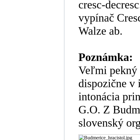
cresc-decresc
vypínač Cres
Walze ab.
Poznámka:
Veľmi pekný 
dispozične v
intonácia pri
G.O. Z Budme
slovenský or