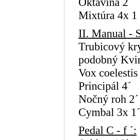
Oktavína 2´
Mixtúra 4x 1 
II. Manual -
Trubicový kr
podobný Kvi
Vox coelestis
Principál 4´
Nočný roh 2´
Cymbal 3x 1
Pedal C - f ´: