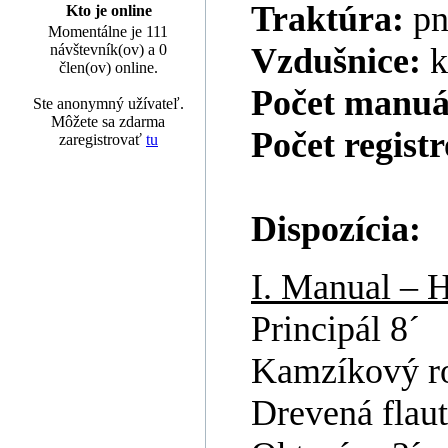
Traktúra:
pn
Kto je online
Momentálne je 111
návštevník(ov) a 0
Vzdušnice:
k
člen(ov) online.
Počet manuá
Ste anonymný užívateľ.
Môžete sa zdarma
Počet regist
zaregistrovať
tu
Dispozícia:
I. Manual – 
Principál 8´
Kamzíkový r
Drevená flaut