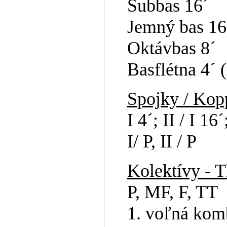
Subbas 16´
Jemný bas 16
Oktávbas 8´
Basflétna 4´ 
Spojky / Kop
I 4´; II / I 16´;
I/ P, II / P
Kolektívy - T
P, MF, F, TT
1. voľná komb