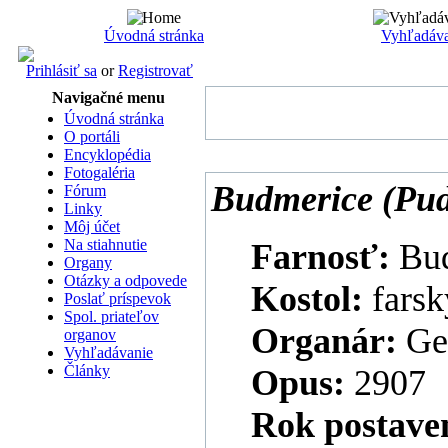
Úvodná stránka
Vyhľadáva
Prihlásiť sa
or
Registrovať
Navigačné menu
Úvodná stránka
O portáli
Encyklopédia
Fotogaléria
Budmerice (Pud
Fórum
Linky
Môj účet
Na stiahnutie
Farnosť:
Bu
Organy
Otázky a odpovede
Kostol:
farsk
Poslať príspevok
Spol. priateľov
Organár:
Ge
organov
Vyhľadávanie
Články
Opus:
2907
Rok postave