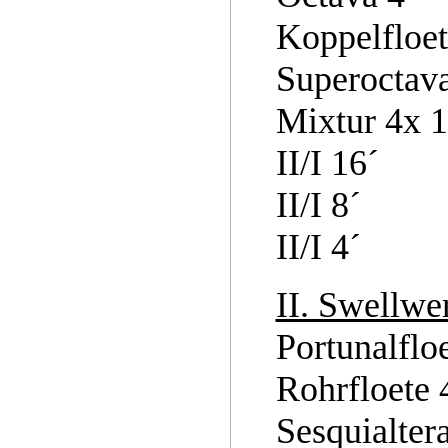
Koppelfloet
Superoctava
Mixtur 4x 1
II/I 16´
II/I 8´
II/I 4´
II. Swellwer
Portunalfloe
Rohrfloete 
Sesquialter