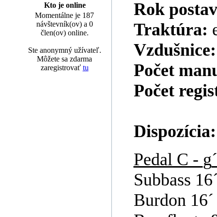
Rok postav
Kto je online
Momentálne je 187
návštevník(ov) a 0
Traktúra:
člen(ov) online.
Vzdušnice
Ste anonymný užívateľ.
Môžete sa zdarma
Počet man
zaregistrovať
tu
Počet regis
Dispozícia:
Pedal C -
g
Subbass 16
Burdon 16´