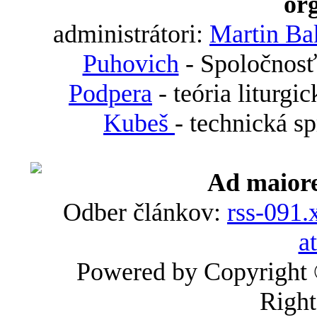
org
administrátori:
Martin Ba
Puhovich
- Spoločnosť
Podpera
- teória liturgi
Kubeš
- technická s
Ad maiore
Odber článkov:
rss-091.
a
Powered by Copyright
Right