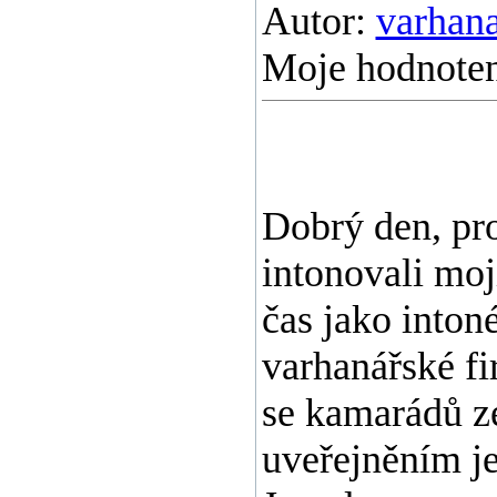
Autor:
varhan
Moje hodnoten
Dobrý den, pr
intonovali moj
čas jako inton
varhanářské f
se kamarádů zep
uveřejněním je