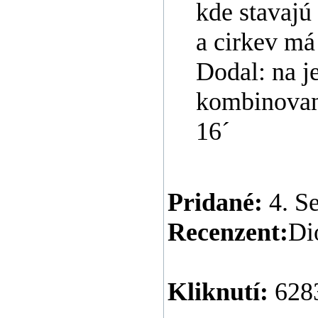
kde stavajú
a cirkev má
Dodal: na j
kombinovan
16´
Pridané:
4. S
Recenzent:
Di
Kliknutí:
628