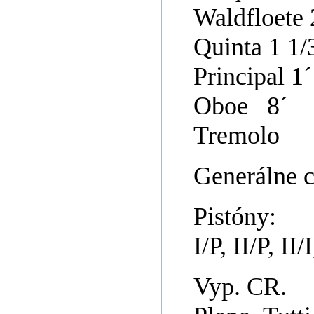
Waldfloete 
Quinta 1 1/
Principal 1´
Oboe 8´
Tremolo
Generálne c
Pistóny:
I/P, II/P, I
Vyp. CR.