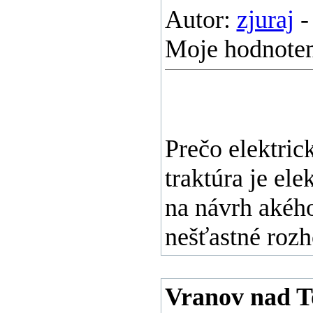
Autor:
zjuraj
-
Moje hodnoten
Prečo elektric
traktúra je el
na návrh akého
nešťastné roz
Vranov nad To