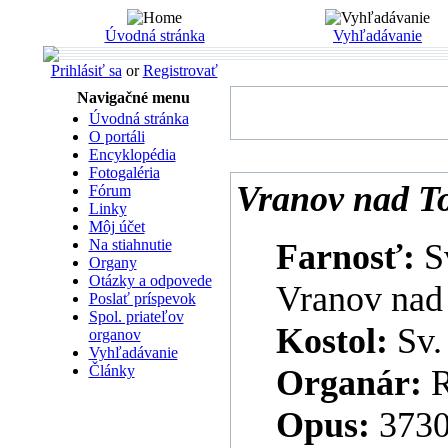
Úvodná stránka
Vyhľadávanie
Prihlásiť sa
or
Registrovať
Navigačné menu
Úvodná stránka
O portáli
Encyklopédia
Fotogaléria
Vranov nad To
Fórum
Linky
Môj účet
Na stiahnutie
Farnosť:
S
Organy
Otázky a odpovede
Vranov nad
Poslať príspevok
Spol. priateľov
Kostol:
Sv.
organov
Vyhľadávanie
Články
Organár:
R
Opus:
373