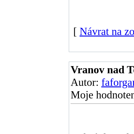
[
Návrat na z
Vranov nad To
Autor:
faforga
Moje hodnoten