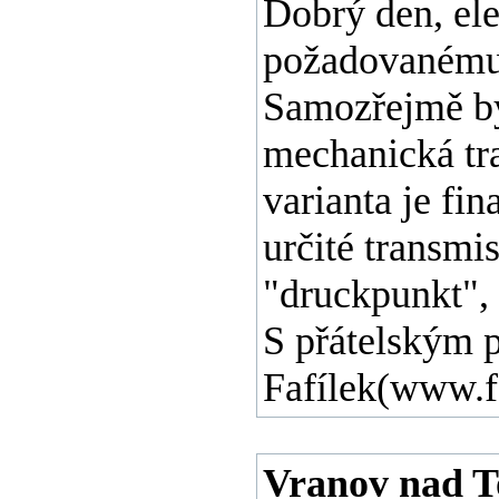
Dobrý den, ele
požadovanému 
Samozřejmě by 
mechanická tra
varianta je fin
určité transmi
"druckpunkt", 
S přátelským
Fafílek(www.f
Vranov nad To