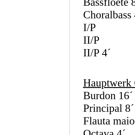
Bassfloete 
Choralbass 
I/P
II/P
II/P 4´
Hauptwerk C
Burdon 16´
Principal 8´
Flauta maio
Octava 4´