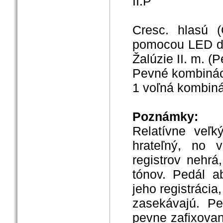
II:P
Cresc. hlasú (
pomocou LED dió
Žalúzie II. m. (
Pevné kombináci
1 voľná kombiná
Poznámky:
Relatívne veľk
hrateľný, no 
registrov nehrá
tónov. Pedál a
jeho registrácia
zasekávajú. P
pevne zafixovan