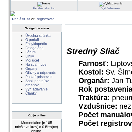
Úvodná stránka
Vyhľadávanie
Prihlásiť sa
or
Registrovať
Navigačné menu
Úvodná stránka
O portáli
Encyklopédia
Fotogaléria
Stredný Sliač
Fórum
Linky
Môj účet
Farnosť:
Liptov
Na stiahnutie
Organy
Kostol:
Sv. Šim
Otázky a odpovede
Poslať príspevok
Organár:
Jan T
Spol. priateľov
organov
Rok postavenia
Vyhľadávanie
Články
Traktúra:
pneum
Vzdušnice:
nez
Počet manuálo
Kto je online
Počet registro
Momentálne je 105
návštevník(ov) a 0 člen(ov)
online.