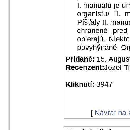
I. manuálu je u
organistu/ II.
Píšťaly II. manu
chránené pred
opierajú. Niekt
povyhýnané. Org
Pridané:
15. Augus
Recenzent:
Jozef T
Kliknutí:
3947
[
Návrat na