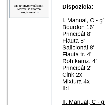
Dispozícia:
Ste anonymný užívateľ.
Môžete sa zdarma
zaregistrovať
tu
I. Manual, C - g´
Bourdon 16'
Principál 8'
Flauta 8'
Salicionál 8'
Flauta tr. 4'
Roh kamz. 4'
Principál 2'
Cink 2x
Mixtura 4x
II:I
II. Manual, C - g´