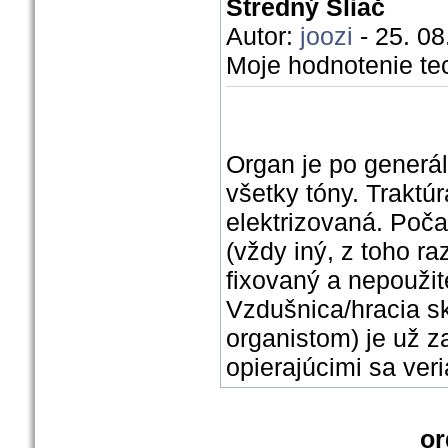
Stredný Sliač
Autor:
joozi
- 25. 08
Moje hodnotenie te
Organ je po generál
všetky tóny. Traktúr
elektrizovaná. Počas
(vždy iný, z toho ra
fixovaný a nepoužite
Vzdušnica/hracia sk
organistom) je už z
opierajúcimi sa veri
or