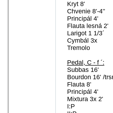
Kryt 8'
Chvenie 8'-4''
Principál 4'
Flauta lesná 2'
Larigot 1 1/3´
Cymbál 3x
Tremolo
Pedal, C - f ´:
Subbas 16'
Bourdon 16' /trs
Flauta 8'
Principál 4'
Mixtura 3x 2'
I:P