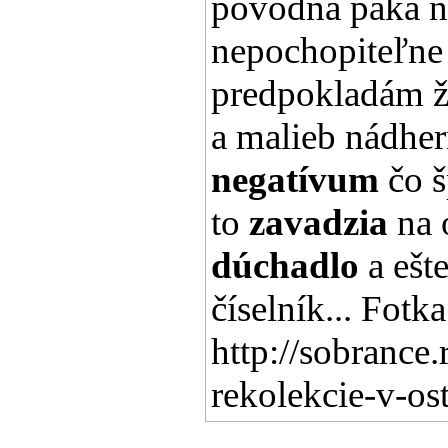
pôvodná páka n
nepochopiteľne 
predpokladám že
a malieb nádher
negatívum
čo š
to
zavadzia
na 
dúchadlo
a ešte
číselník... Fotk
http://sobrance
rekolekcie-v-os