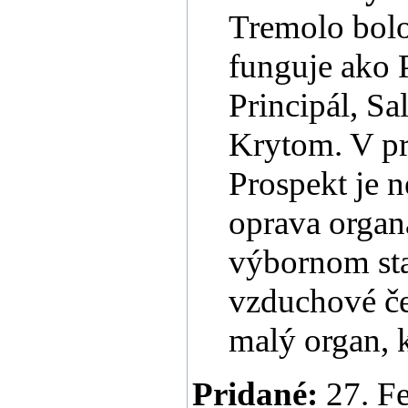
Tremolo bolo
funguje ako 
Principál, Sa
Krytom. V pr
Prospekt je 
oprava organ
výbornom st
vzduchové če
malý organ, k
Pridané:
27. F