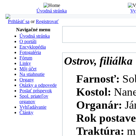
Úvodná stránka
Vy
Prihlásiť sa
or
Registrovať
Navigačné menu
Úvodná stránka
O portáli
Encyklopédia
Fotogaléria
Ostrov, filiálka
Fórum
Linky
Môj účet
Na stiahnutie
Farnosť:
So
Organy
Otázky a odpovede
Kostol:
Nane
Poslať príspevok
Spol. priateľov
Organár:
Já
organov
Vyhľadávanie
Články
Rok postave
Traktúra:
m