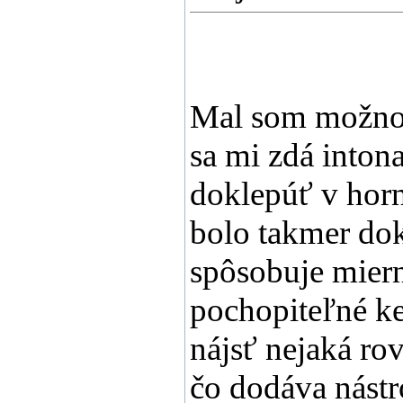
Mal som možnosť
sa mi zdá inton
doklepúť v horn
bolo takmer dok
spôsobuje miern
pochopiteľné keď
nájsť nejaká ro
čo dodáva nástr