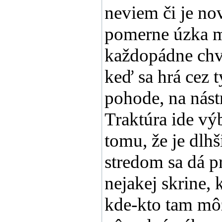
neviem či je no
pomerne úzka me
každopádne chvál
keď sa hrá cez 
pohode, na nást
Traktúra ide vý
tomu, že je dlh
stredom sa dá p
nejakej skrine, 
kde-kto tam mô