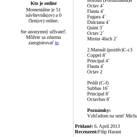
Bordun (Portunflauta)8´
Kto je online
Octav 4´
Momentálne je 51
Flauta 4´
návštevník(ov) a 0
Fugara 4´
člen(ov) online.
Dulciana 4´
Quint 3´
Ste anonymný užívateľ.
Octav 2´
Môžete sa zdarma
Mixtur 4fach 2´
zaregistrovať
tu
2.Manuál (pozitív)C-c3
Coppel 8´
Principal 4´
Flauta 4´
Octav 2
Pedál (C-f)
Subbas 16´
Principal 8´
Octavbas 8´
Poznámky:
Vzhľadom na smrť Michal
Pridané:
6. April 2013
Recenzent:
Filip Harant