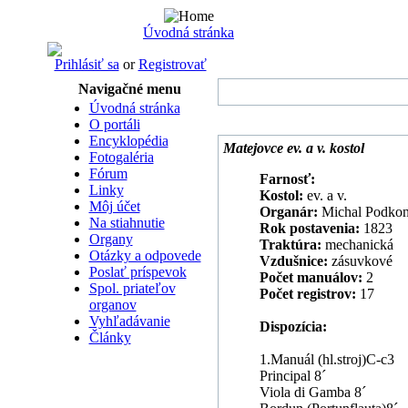
Úvodná stránka
Prihlásiť sa
or
Registrovať
Navigačné menu
Úvodná stránka
O portáli
Encyklopédia
Matejovce ev. a v. kostol
Fotogaléria
Fórum
Farnosť:
Linky
Kostol:
ev. a v.
Môj účet
Organár:
Michal Podkon
Na stiahnutie
Rok postavenia:
1823
Organy
Traktúra:
mechanická
Otázky a odpovede
Vzdušnice:
zásuvkové
Poslať príspevok
Počet manuálov:
2
Spol. priateľov
Počet registrov:
17
organov
Vyhľadávanie
Dispozícia:
Články
1.Manuál (hl.stroj)C-c3
Principal 8´
Viola di Gamba 8´