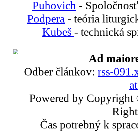
Puhovich
- Spoločnosť
Podpera
- teória liturgi
Kubeš
- technická s
Ad maiore
Odber článkov:
rss-091.
a
Powered by Copyright
Right
Čas potrebný k sprac