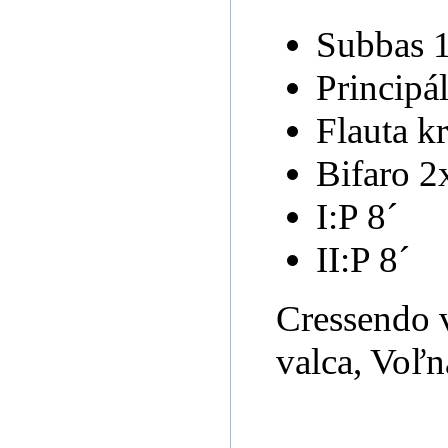
Subbas 
Principál
Flauta kr
Bifaro 2
I:P 8´
II:P 8´
Cressendo v
valca, Voľ