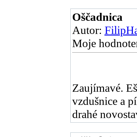
Oščadnica
Autor:
FilipH
Moje hodnoten
Zaujímavé. Eš
vzdušnice a p
drahé novosta