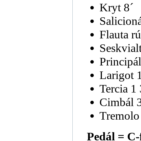
Kryt 8´
Salicioná
Flauta r
Seskvialt
Principál
Larigot 1
Tercia 1 
Cimbál 3
Tremolo
Pedál = C-