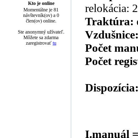
Kto je online
relokácia: 
Momentálne je 81
návštevník(ov) a 0
Traktúra:
člen(ov) online.
Vzdušnice
Ste anonymný užívateľ.
Môžete sa zdarma
zaregistrovať
tu
Počet man
Počet regi
Dispozícia
I.manuál =