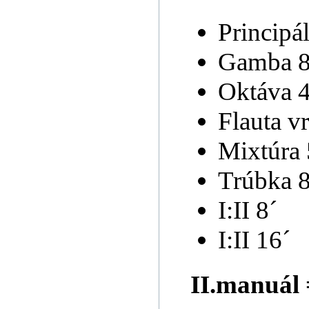
Principál
Gamba 8
Oktáva 4
Flauta v
Mixtúra 
Trúbka 8
I:II 8´
I:II 16´
II.manuál 