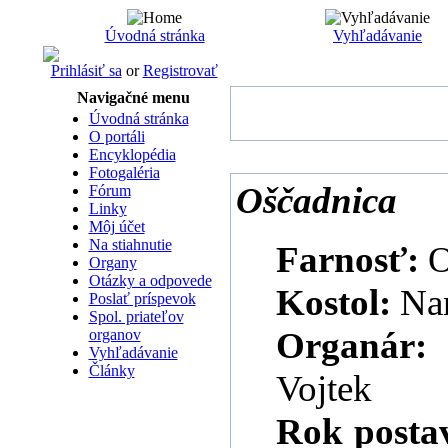
Úvodná stránka
Vyhľadávanie
Prihlásiť sa
or
Registrovať
Navigačné menu
Úvodná stránka
O portáli
Encyklopédia
Fotogaléria
Oščadnica
Fórum
Linky
Môj účet
Na stiahnutie
Farnosť:
O
Organy
Otázky a odpovede
Kostol:
Na
Poslať príspevok
Spol. priateľov
Organár
organov
Vyhľadávanie
Články
Vojtek
Rok posta