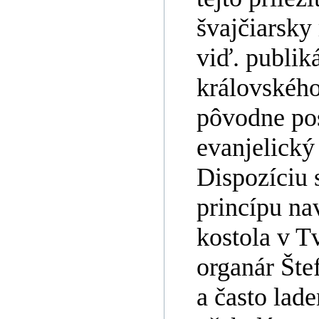
švajčiarsky
viď. publik
královského
pôvodne po
evanjelický 
Dispozíciu 
princípu nav
kostola v Tv
organár Šte
a často lad