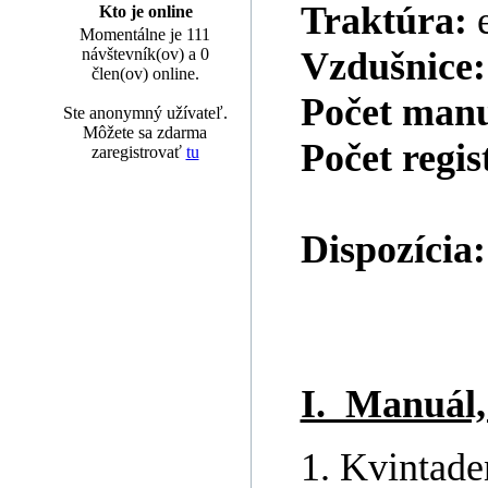
Traktúra:
Kto je online
Momentálne je 111
návštevník(ov) a 0
Vzdušnice
člen(ov) online.
Počet man
Ste anonymný užívateľ.
Môžete sa zdarma
Počet regis
zaregistrovať
tu
Dispozícia:
I. Manuál,
1. Kvintade