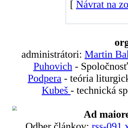
[
Návrat na z
org
administrátori:
Martin Ba
Puhovich
- Spoločnosť
Podpera
- teória liturgi
Kubeš
- technická s
Ad maiore
Odber článkov:
rss-091.