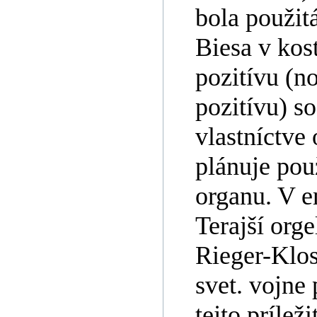
bola použitá
Biesa v kos
pozitívu (n
pozitívu) s
vlastníctve 
plánuje pou
organu. V e
Terajší org
Rieger-Klos
svet. vojne
tejto prílež