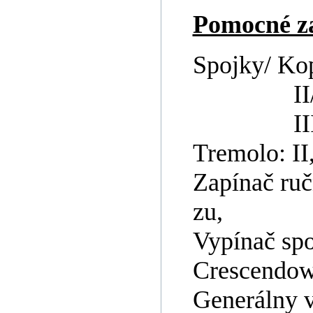
Pomocné za
Spojky/ Kopp
II/I 8´, I
III/II
Tremolo: II,
Zapínač ruč
zu,
Vypínač spoj
Crescendow
Generálny v