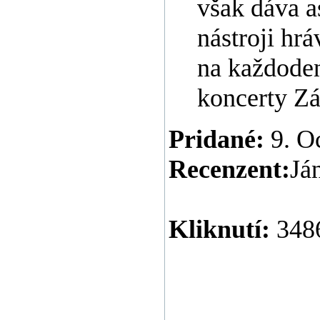
však dáva a
nástroji hrá
na každoden
koncerty Z
Pridané:
9. O
Recenzent:
Já
Kliknutí:
348