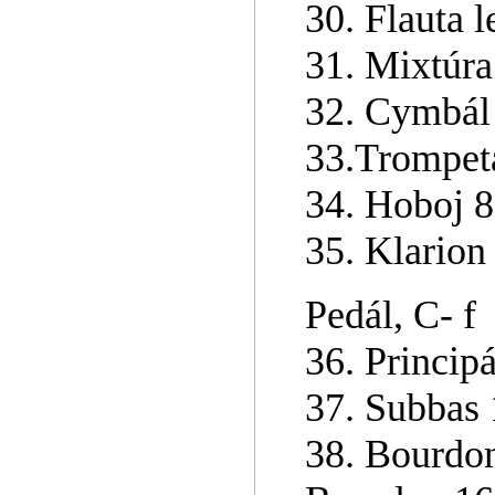
30. Flauta l
31. Mixtúra
32. Cymbál
33.Trompet
34. Hoboj 8
35. Klarion
Pedál, C- f
36. Princip
37. Subbas 
38. Bourdon