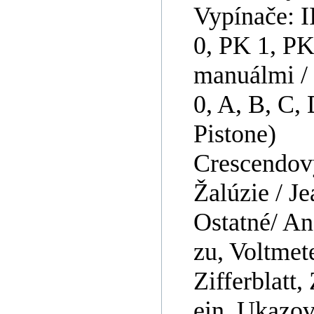
Vypínače: II,
0, PK 1, PK
manuálmi /
0, A, B, C, 
Pistone)
Crescendov
Žalúzie / Je
Ostatné/ An
zu, Voltmete
Zifferblatt
ein, Ukazov