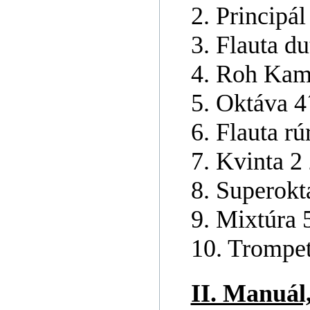
2. Principál
3. Flauta du
4. Roh Kam
5. Oktáva 4
6. Flauta rú
7. Kvinta 2 
8. Superokt
9. Mixtúra 
10. Trompet
II. Manuál,