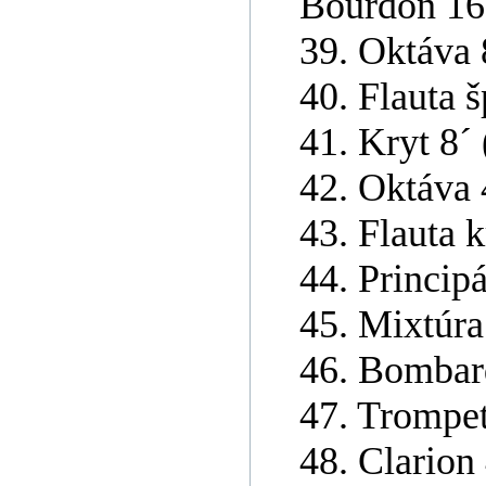
Bourdon 16
39. Oktáva 
40. Flauta š
41. Kryt 8´
42. Oktáva 
43. Flauta k
44. Principá
45. Mixtúra
46. Bombar
47. Trompet
48. Clarion 