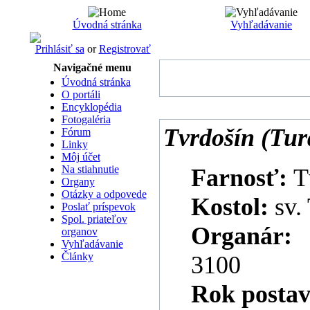
Úvodná stránka
Vyhľadávanie
Prihlásiť sa
or
Registrovať
Navigačné menu
Úvodná stránka
O portáli
Encyklopédia
Fotogaléria
Tvrdošín (Tur
Fórum
Linky
Môj účet
Na stiahnutie
Farnosť:
T
Organy
Otázky a odpovede
Kostol:
sv.
Poslať príspevok
Spol. priateľov
Organár
organov
Vyhľadávanie
Články
3100
Rok postav