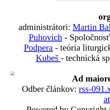
org
administrátori:
Martin Ba
Puhovich
- Spoločnosť
Podpera
- teória liturgi
Kubeš
- technická s
Ad maiore
Odber článkov:
rss-091.
a
Powered by Copyright