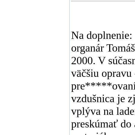
Na doplnenie:
organár Tomáš
2000. V súčasn
väčšiu opravu 
pre*****ovaní
vzdušnica je z
vplýva na lade
preskúmať do a