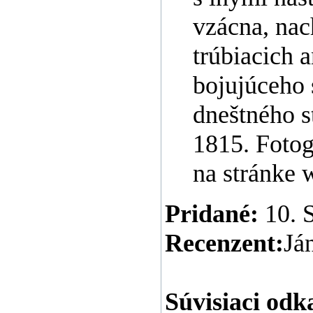
vzácna, nac
trúbiacich a
bojujúceho 
dneštného s
1815. Fotog
na stránke
Pridané:
10. 
Recenzent:
Já
Súvisiaci odk