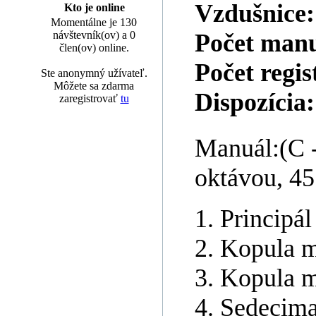
Vzdušnice
Kto je online
Momentálne je 130
návštevník(ov) a 0
Počet man
člen(ov) online.
Počet regis
Ste anonymný užívateľ.
Môžete sa zdarma
Dispozícia:
zaregistrovať
tu
Manuál:(C -
oktávou, 45
1. Principál
2. Kopula m
3. Kopula m
4. Sedecima