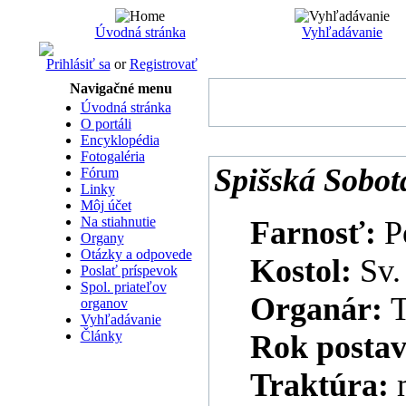
Úvodná stránka
Vyhľadávanie
Prihlásiť sa
or
Registrovať
Navigačné menu
Úvodná stránka
O portáli
Encyklopédia
Fotogaléria
Spišská Sobot
Fórum
Linky
Môj účet
Na stiahnutie
Farnosť:
P
Organy
Otázky a odpovede
Kostol:
Sv.
Poslať príspevok
Spol. priateľov
Organár:
T
organov
Vyhľadávanie
Články
Rok postav
Traktúra: