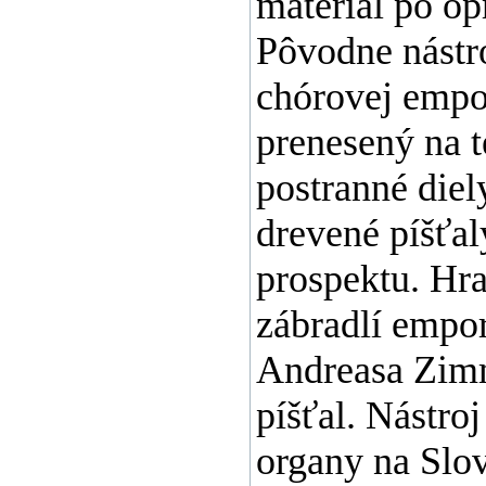
materiál po op
Pôvodne nástroj
chórovej empor
prenesený na t
postranné diel
drevené píšťal
prospektu. Hrac
zábradlí empor
Andreasa Zimm
píšťal. Nástro
organy na Slo