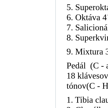
5. Superokt
6. Oktáva 4
7. Salicioná
8. Superkvi
9. Mixtura 3
Pedál (C - 
18 klávesov
tónov(C - H
1. Tibia cla