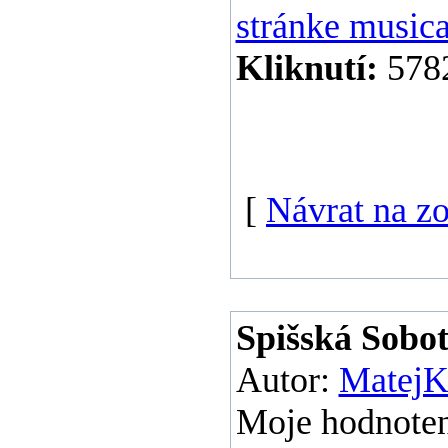
stránke music
Kliknutí:
578
[
Návrat na z
Spišská Sobo
Autor:
MatejK
Moje hodnoten