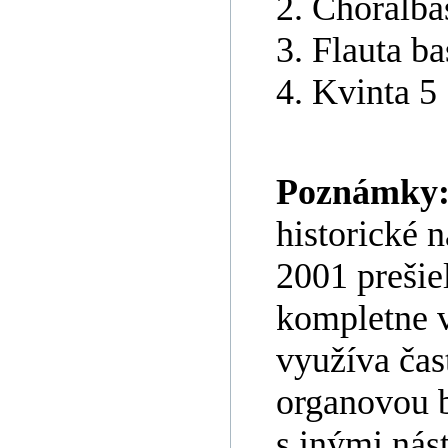
2. Chorálba
3. Flauta b
4. Kvinta 5 
Poznámky
historické 
2001 prešie
kompletne v
využíva čast
organovou b
s inými nás