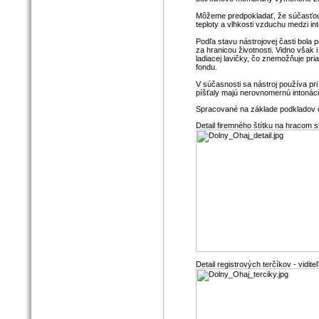
Môžeme predpokladať, že súčasťou p
teploty a vlhkosti vzduchu medzi in
Podľa stavu nástrojovej časti bol
za hranicou životnosti. Vidno však
ladiacej lavičky, čo znemožňuje pr
fondu.
V súčasnosti sa nástroj používa pri
píšťaly majú nerovnomernú intonác
Spracované na základe podkladov od 
Detail firemného štítku na hracom s
Detail registrových terčíkov - vidit