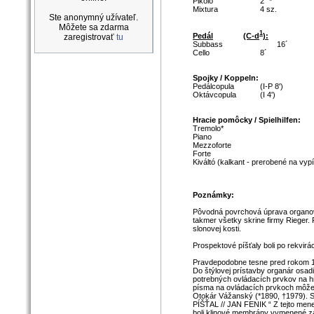
Pikolo
2´ *
Mixtura
4 sz.
Ste anonymný užívateľ.
Môžete sa zdarma
1
Pedál
(C-d
):
zaregistrovať
tu
Subbass
16´
Cello
8´
Spojky / Koppeln:
Pedálcopula
(I-P 8')
Oktávcopula
(I 4')
Hracie pomôcky / Spielhilfen:
Tremolo*
Piano
Mezzoforte
Forte
Kiváltó (kalkant - prerobené na vypí
Poznámky:
Pôvodná povrchová úprava organove
takmer všetky skrine firmy Rieger. 
slonovej kosti.
Prospektové píšťaly boli po rekvir
Pravdepodobne tesne pred rokom 19
Do štýlovej prístavby organár osad
potrebných ovládacích prvkov na h
písma na ovládacích prvkoch môžem
Otokár Vážanský (*1890, †1979). Sv
PÍŠŤAL // JAN FENIK “ Z tejto mene
boli klinové membrány vymenené z