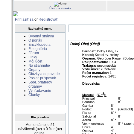
Úvodná stránka
Prihlásiť sa
or
Registrovať
Navigačné menu
Úvodná stránka
O portáli
Dolný Ohaj (Ohaj)
Encyklopédia
Fotogaléria
Farnosť:
Dolný Ohaj, r.k.
Fórum
Kostol:
Kostol sv. rodiny
Linky
Organár:
Gebrüder Rieger, (Budap
Môj účet
Rok postavenia:
1904
Na stiahnutie
Traktúra:
pneumatická
Vzdušnice:
kuželkové
Organy
Počet manuálov:
1
Otázky a odpovede
Počet registrov:
14/13
Poslať príspevok
Spol. priateľov
Dispozícia:
organov
Vyhľadávanie
3
Články
Manual
(C-f
):
Principál
8´
Bourdon
8´
Gamba
8´
Födött
8´
(Gedackt)
Flauta
8´ *
Salicionál
8´
Kto je online
Aolina
8´ *
Vox – coelestis
8´ * (zapín
Momentálne je 51
Dolce
4´
návštevník(ov) a 0 člen(ov)
Octava
4´
online.