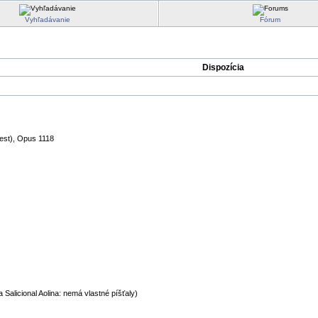
Vyhľadávanie
Fórum
Dispozícia
est), Opus 1118
a Salicional Aolina: nemá vlastné píšťaly)