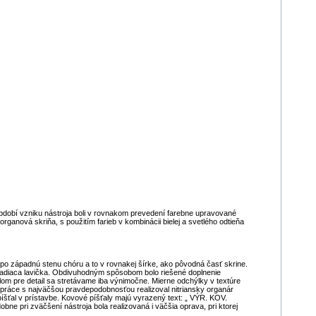
dobí vzniku nástroja boli v rovnakom prevedení farebne upravované
ganová skriňa, s použitím farieb v kombinácii bielej a svetlého odtieňa
o západnú stenu chóru a to v rovnakej šírke, ako pôvodná časť skrine.
ná ladiaca lavička. Obdivuhodným spôsobom bolo riešené doplnenie
m pre detail sa stretávame iba výnimočne. Mierne odchýlky v textúre
ráce s najväčšou pravdepodobnosťou realizoval nitriansky organár
íšťal v prístavbe. Kovové píšťaly majú vyrazený text: „ VÝR. KOV.
e pri zväčšení nástroja bola realizovaná i väčšia oprava, pri ktorej