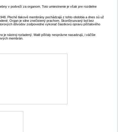
ebny v podveží za organom. Toto umiestnenie je však pre rozdielne
 1948. Ploché tlakové membrány pochádzajú z tohto obdobia a dnes sú už
kodené. Organ je silne znečistený prachom. Skonštruovaný bol bez
iestorových dôvodov zodpovedne vykonať čiastkovú opravu píšťalového
oho je nástroj rozladený. Malé píšťaly nesprávne nasadzujú, i väčšie
akových membrán.