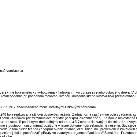
nač ventilátora)
j skrine bola umelecky vyhotovená - fládrovaním vo výraze svetlého dubového dreva. V ob
Pravdepodobne pri posednom maľovaní interiéru dolnoohajského kostola bola premaľovaná i or
ácii v r. 1917 znovuosadené menej kvalitnými zinkovými náhradami.
48 bola realizovaná štýlová dostavba nástroja. Zadná horná časť skrine bola zväčšená až p
il novú vzdušnicu pre tri manuálové registre (v dispozícii označené *). Za ňou je umiestne
racom stole. S podobnými dodatočnými odborne a štýlovo realizovanými doplnkami so zmyslo
e s odstupom času vnímať pozitívne – jasne dokumentujú sekundárne riešenia. Súvisiace p
edčí o tom nielen technické vypracovanie pridanej vzdušnice, no i proveniencia kovových p
j známej dielne pochádzajú píšťaly vo viacerých organoch Otokára Vážanského. Pravdepodobn
a ploché.