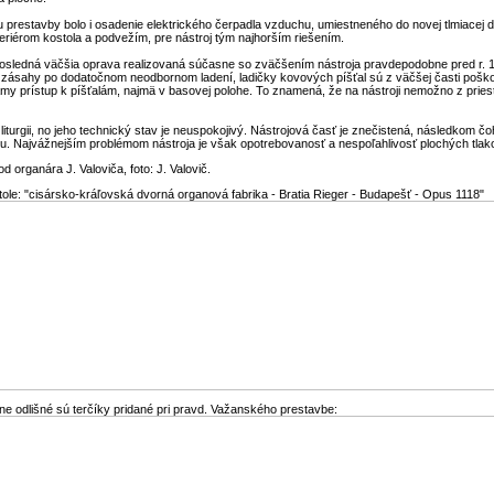
restavby bolo i osadenie elektrického čerpadla vzduchu, umiestneného do novej tlmiacej d
teriérom kostola a podvežím, pre nástroj tým najhorším riešením.
a posledná väčšia oprava realizovaná súčasne so zväčšením nástroja pravdepodobne pred r.
 i zásahy po dodatočnom neodbornom ladení, ladičky kovových píšťal sú z väčšej časti poš
iamy prístup k píšťalám, najmä v basovej polohe. To znamená, že na nástroji nemožno z pr
 liturgii, no jeho technický stav je neuspokojivý. Nástrojová časť je znečistená, následkom č
iu. Najvážnejším problémom nástroja je však opotrebovanosť a nespoľahlivosť plochých tl
organára J. Valoviča, foto: J. Valovič.
tole: "cisársko-kráľovská dvorná organová fabrika - Bratia Rieger - Budapešť - Opus 1118"
eľne odlišné sú terčíky pridané pri pravd. Važanského prestavbe: