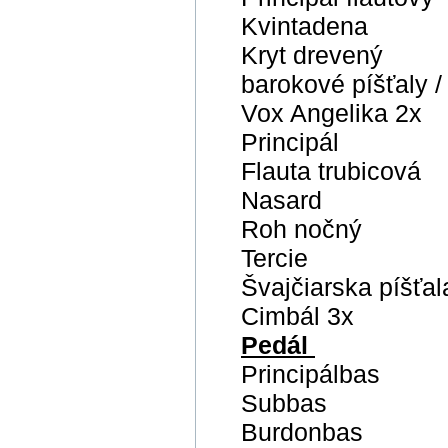
Kvintadena
Kryt drevený
barokové píšťaly /
Vox Angelika 2x
Principál
Flauta trubicová
Nasard
Roh nočný
Tercie
Švajčiarska píšťa
Cimbál 3x
Pedál
Principálbas
Subbas
Burdonbas