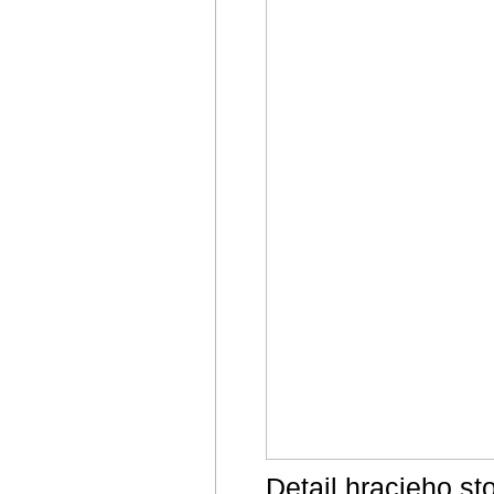
Detail hracieho st