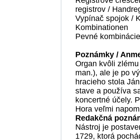
Registrové cresce
registrov / Handre
Vypínač spojok / K
Kombinationen
Pevné kombinácie 
Poznámky / Anm
Organ kvôli zlému 
man.), ale je po v
hracieho stola J
stave a používa s
koncertné účely. 
Hora veľmi napomá
Redakčná poznám
Nástroj je postave
1729, ktorá pochá