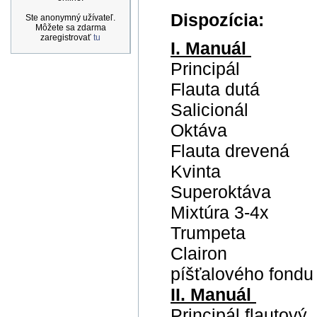
Dispozícia:
Ste anonymný užívateľ.
Môžete sa zdarma
zaregistrovať
tu
I. Manuál
Principál
Flauta dutá
Salicionál
Oktáva
Flauta drevená
Kvinta
Superoktáva
Mixtúra 3-4x
Trumpeta
Clairon
píšťalového fondu
II. Manuál
Principál flautový