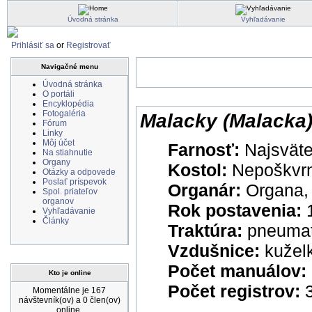
Úvodná stránka
Vyhľadávanie
Prihlásiť sa
or
Registrovať
Navigačné menu
Úvodná stránka
O portáli
Encyklopédia
Fotogaléria
Malacky (Malacka) 
Fórum
Linky
Môj účet
Farnosť:
Najsvätej
Na stiahnutie
Organy
Kostol:
Nepoškvrn
Otázky a odpovede
Poslať príspevok
Organár:
Organa,
Spol. priateľov
organov
Rok postavenia:
Vyhľadávanie
Články
Traktúra:
pneumat
Vzdušnice:
kužel
Počet manuálov:
Kto je online
Počet registrov:
Momentálne je 167
návštevník(ov) a 0 člen(ov)
online.