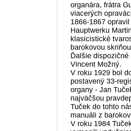
organára, frátra G
viacerých opravác
1866-1867 opravil a 
Hauptwerku Martin
klasicistické tvar
barokovou skriňou
Ďalšie dispozičné
Vincent Možný.
V roku 1929 bol do
postavený 33-regis
organy - Jan Tuče
najväčšou pravde
Tuček do tohto nás
manuáli z barokov
V roku 1984 Tuček