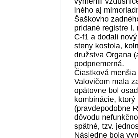
vymenili vzdušnice
iného aj mimoriad
Šaškovho zadného p
pridané registre I.
C-f1 a dodali nový 
steny kostola, kol
družstva Organa (a
podpriemerná.
Čiastková menšia 
Valovičom mala za 
opätovne bol osad
kombinácie, ktorý 
(pravdepodobne Ri
dôvodu nefunkčnos
spätné, tzv. jednos
Následne bola vyre