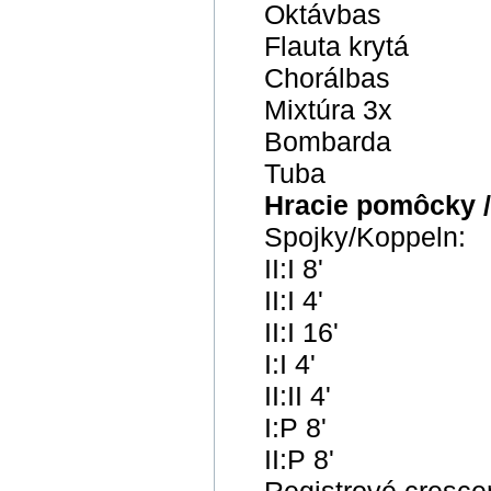
Oktávbas
Flauta krytá
Chorálbas
Mixtúra 3x
Bombarda
Tuba
Hracie pomôcky / 
Spojky/Koppeln:
II:I 8'
II:I 4'
II:I 16'
I:I 4'
II:II 4'
I:P 8'
II:P 8'