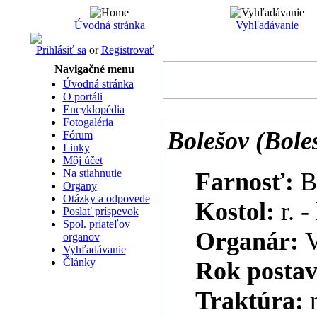
Úvodná stránka
Vyhľadávanie
Prihlásiť sa
or
Registrovať
Navigačné menu
Úvodná stránka
O portáli
Encyklopédia
Fotogaléria
Bolešov (Bole
Fórum
Linky
Môj účet
Na stiahnutie
Farnosť:
B
Organy
Otázky a odpovede
Kostol:
r. -
Poslať príspevok
Spol. priateľov
Organár:
V
organov
Vyhľadávanie
Články
Rok postav
Traktúra: