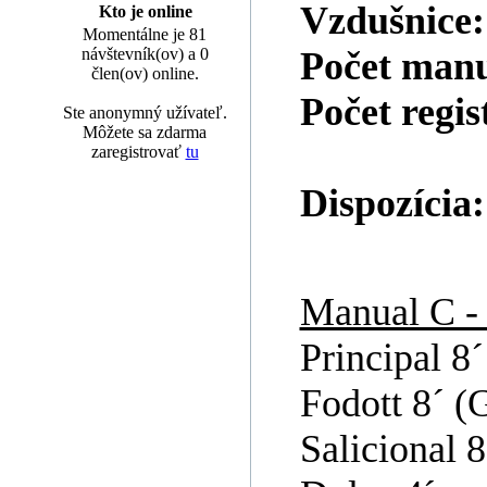
Vzdušnice
Kto je online
Momentálne je 81
návštevník(ov) a 0
Počet man
člen(ov) online.
Počet regis
Ste anonymný užívateľ.
Môžete sa zdarma
zaregistrovať
tu
Dispozícia:
Manual C - f
Principal 8´
Fodott 8´ (
Salicional 8