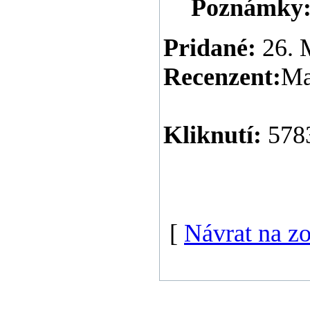
Poznámky
Pridané:
26. 
Recenzent:
Ma
Kliknutí:
578
[
Návrat na z