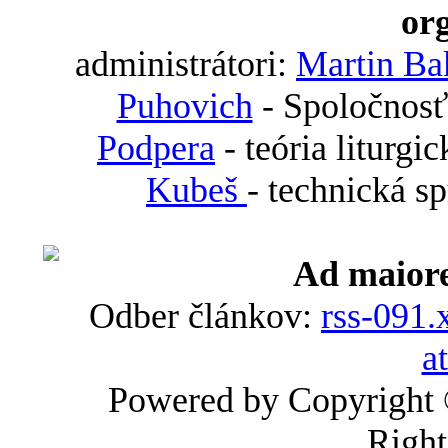
org
administrátori:
Martin Ba
Puhovich
- Spoločnosť
Podpera
- teória liturgi
Kubeš
- technická s
Ad maiore
Odber článkov:
rss-091.
a
Powered by Copyright
Right