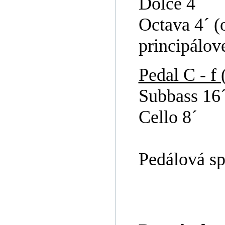
Dolce 4´
Octava 4´ (
principálov
Pedal C - f 
Subbass 16
Cello 8´
Pedálová sp