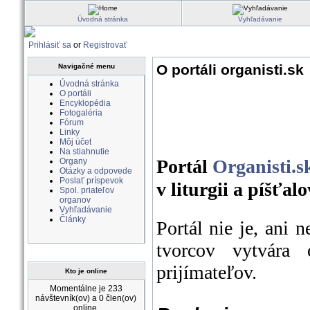
Úvodná stránka
Vyhľadávanie
Prihlásiť sa
or
Registrovať
O portáli organisti.sk
Navigačné menu
Úvodná stránka
O portáli
Encyklopédia
Fotogaléria
Fórum
Linky
Môj účet
Na stiahnutie
Portál
Organisti.s
Organy
Otázky a odpovede
Poslať príspevok
v liturgii a píšťal
Spol. priateľov
organov
Vyhľadávanie
Články
Portál nie je, ani
tvorcov vytvára 
prijímateľov.
Kto je online
Momentálne je 233
návštevník(ov) a 0 člen(ov)
online.