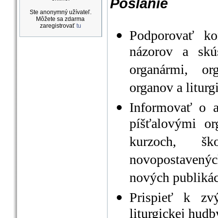
Poslanie
Ste anonymný užívateľ.
Môžete sa zdarma
zaregistrovať
tu
Podporovať ko
názorov a skú
organármi, or
organov a liturg
Informovať o a
píšťalovými o
kurzoch, ško
novopostavený
nových publikác
Prispieť k zv
liturgickej hud