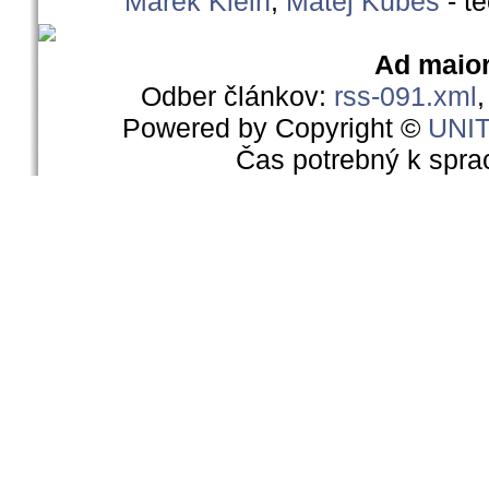
Marek Klein
,
Matej Kubeš
- t
Ad maior
Odber článkov:
rss-091.xml
Powered by Copyright ©
UNI
Čas potrebný k spra