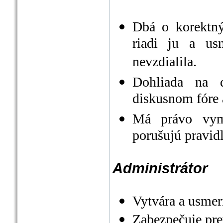
Dbá o korektný
riadi ju a us
nevzdialila.
Dohliada na d
diskusnom fóre 
Má právo vyma
porušujú pravidl
Administrátor
Vytvára a usmerň
Zabezpečuje pre