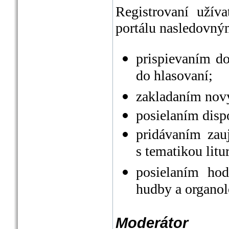
Registrovaní užív
portálu nasledovný
prispievaním do
do hlasovaní;
zakladaním nový
posielaním disp
pridávaním zau
s tematikou litu
posielaním hod
hudby a organol
Moderátor