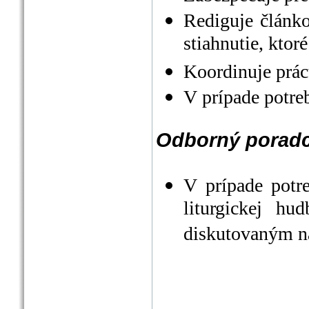
Rediguje článko
stiahnutie, ktor
Koordinuje prác
V prípade potre
Odborný porad
V prípade potr
liturgickej h
diskutovaným na