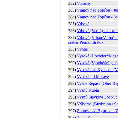
382)
Vojňany
383)
Vranov nad Topľou - Juh
384)
Vranov nad Topľou - Sev
385)
Vrbové
386)
Vrbové (Verbó) - kostol.
387)
Vrbové (Vrbau/Verbó) - 
sestier Premonštrátok
388)
Vyhne
389)
Vysoká (Hochdorf/Maga
390)
Vysoká (Vysoké/Magas) 
391)
Vysoká nad Kysucou (V
392)
Vysoká pri Morave
393)
Vyšné Repaše (Ober-Rep
394)
Vyšný Kubín
395)
Vyšný Slavkov(Ober-Sch
396)
Výborná (Bierbrunn / Sö
397)
Zborov nad Bystricou (
398)
Zeleneč