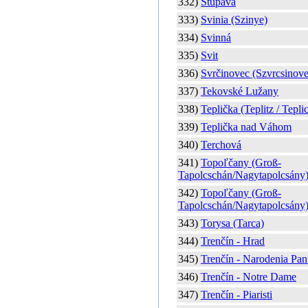
332)
Stupava
333)
Svinia (Szinye)
334)
Svinná
335)
Svit
336)
Svrčinovec (Szvrcsinove
337)
Tekovské Lužany
338)
Teplička (Teplitz / Tepli
339)
Teplička nad Váhom
340)
Terchová
341)
Topoľčany (Groß-
Tapolcschán/Nagytapolcsány
342)
Topoľčany (Groß-
Tapolcschán/Nagytapolcsány
343)
Torysa (Tarca)
344)
Trenčín - Hrad
345)
Trenčín - Narodenia Pa
346)
Trenčín - Notre Dame
347)
Trenčín - Piaristi