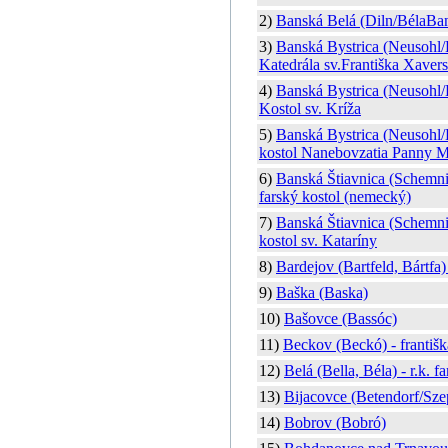
2)
Banská Belá (Diln/BélaBa
3)
Banská Bystrica (Neusohl/
Katedrála sv.Františka Xaver
4)
Banská Bystrica (Neusohl/
Kostol sv. Kríža
5)
Banská Bystrica (Neusohl/
kostol Nanebovzatia Panny M
6)
Banská Štiavnica (Schemni
farský kostol (nemecký)
7)
Banská Štiavnica (Schemni
kostol sv. Kataríny
8)
Bardejov (Bartfeld, Bártfa) 
9)
Baška (Baska)
10)
Bašovce (Bassóc)
11)
Beckov (Beckó) - františk
12)
Belá (Bella, Béla) - r.k. f
13)
Bijacovce (Betendorf/Sze
14)
Bobrov (Bobró)