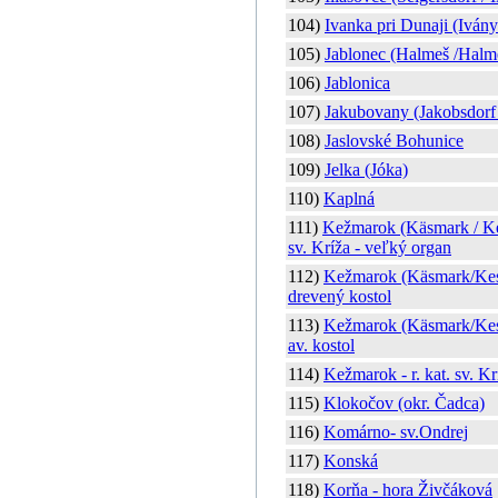
104)
Ivanka pri Dunaji (Ivány
105)
Jablonec (Halmeš /Halm
106)
Jablonica
107)
Jakubovany (Jakobsdorf 
108)
Jaslovské Bohunice
109)
Jelka (Jóka)
110)
Kaplná
111)
Kežmarok (Käsmark / Ke
sv. Kríža - veľký organ
112)
Kežmarok (Käsmark/Kesma
drevený kostol
113)
Kežmarok (Käsmark/Kes
av. kostol
114)
Kežmarok - r. kat. sv. Kr
115)
Klokočov (okr. Čadca)
116)
Komárno- sv.Ondrej
117)
Konská
118)
Korňa - hora Živčáková