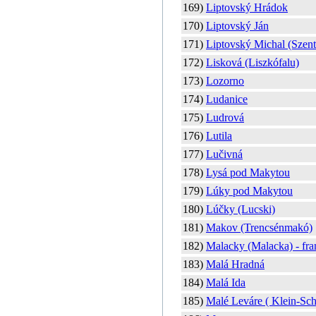
169)
Liptovský Hrádok
170)
Liptovský Ján
171)
Liptovský Michal (Szen
172)
Lisková (Liszkófalu)
173)
Lozorno
174)
Ludanice
175)
Ludrová
176)
Lutila
177)
Lučivná
178)
Lysá pod Makytou
179)
Lúky pod Makytou
180)
Lúčky (Lucski)
181)
Makov (Trencsénmakó)
182)
Malacky (Malacka) - fra
183)
Malá Hradná
184)
Malá Ida
185)
Malé Leváre ( Klein-Sch