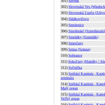
301)
Slivník
302)
Slovenská Ves (Windsche
303)
Slovenská Ľupča (Zólyo
304)
Sládkovičovo
305)
Smolenice
306)
Smolinské (Szmolinszkó
307)
Smrdáky (Szmrdák)
308)
Smrečany
309)
Snina (Szinna)
310)
Sobrance
311)
Sokoľany (Hutníky / Ab
312)
Soľnička
313)
Spišská Kapitula - Kapl
seminára
314)
Spišská Kapitula - Kated
Malý organ
315)
Spišská Kapitula - Kated
Veľký organ
316)
Spišská Kapitula - Kated