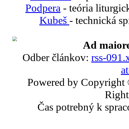
Podpera
- teória liturgi
Kubeš
- technická s
Ad maiore
Odber článkov:
rss-091.
a
Powered by Copyright
Right
Čas potrebný k sprac