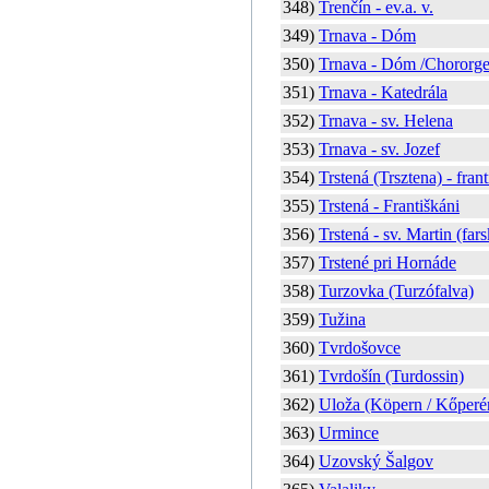
348)
Trenčín - ev.a. v.
349)
Trnava - Dóm
350)
Trnava - Dóm /Chororge
351)
Trnava - Katedrála
352)
Trnava - sv. Helena
353)
Trnava - sv. Jozef
354)
Trstená (Trsztena) - frant
355)
Trstená - Františkáni
356)
Trstená - sv. Martin (far
357)
Trstené pri Hornáde
358)
Turzovka (Turzófalva)
359)
Tužina
360)
Tvrdošovce
361)
Tvrdošín (Turdossin)
362)
Uloža (Köpern / Kőperé
363)
Urmince
364)
Uzovský Šalgov