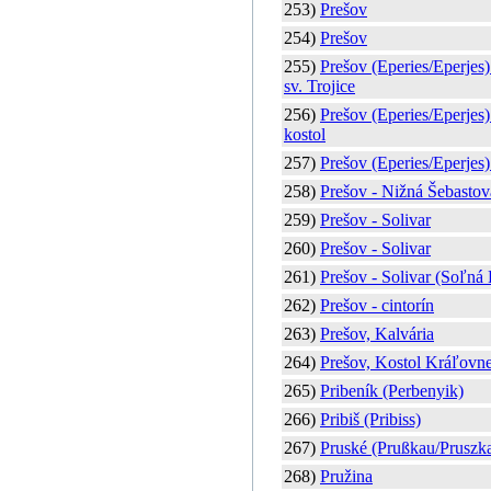
253)
Prešov
254)
Prešov
255)
Prešov (Eperies/Eperjes)
sv. Trojice
256)
Prešov (Eperies/Eperjes)
kostol
257)
Prešov (Eperies/Eperjes)
258)
Prešov - Nižná Šebastov
259)
Prešov - Solivar
260)
Prešov - Solivar
261)
Prešov - Solivar (Soľná
262)
Prešov - cintorín
263)
Prešov, Kalvária
264)
Prešov, Kostol Kráľovne
265)
Pribeník (Perbenyik)
266)
Pribiš (Pribiss)
267)
Pruské (Prußkau/Pruszka)
268)
Pružina