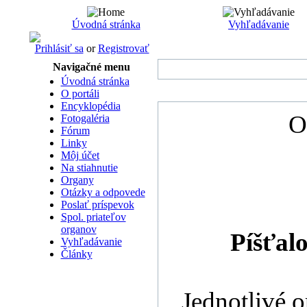
Úvodná stránka
Vyhľadávanie
Prihlásiť sa
or
Registrovať
Navigačné menu
Úvodná stránka
O portáli
Encyklopédia
O
Fotogaléria
Fórum
Linky
Môj účet
Na stiahnutie
Organy
Otázky a odpovede
Poslať príspevok
Spol. priateľov
organov
Píšťal
Vyhľadávanie
Články
Jednotlivé 