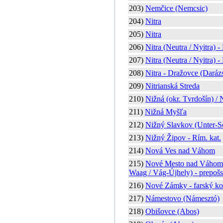
203)
Nemčice (Nemcsic)
204)
Nitra
205)
Nitra
206)
Nitra (Neutra / Nyitra) 
207)
Nitra (Neutra / Nyitra) -
208)
Nitra - Dražovce (Daráz
209)
Nitrianská Streda
210)
Nižná (okr. Tvrdošín) / 
211)
Nižná Myšľa
212)
Nižný Slavkov (Unter-S
213)
Nižný Žipov - Rím. kat.
214)
Nová Ves nad Váhom
215)
Nové Mesto nad Váhom (
Waag / Vág-Újhely) - prepošs
216)
Nové Zámky - farský ko
217)
Námestovo (Námesztó)
218)
Obišovce (Abos)