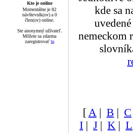
Kto je online
kde sa n
Momentálne je 82
návštevník(ov) a 0
uvedené 
člen(ov) online.
Ste anonymný užívateľ.
nemeckom r
Môžete sa zdarma
zaregistrovať
tu
slovní
r
[
A
|
B
|
C
I
|
J
|
K
|
L