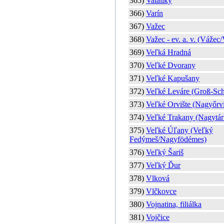
365)
Valaliky
366)
Varín
367)
Važec
368)
Važec - ev. a. v. (Vážec
369)
Veľká Hradná
370)
Veľké Dvorany
371)
Veľké Kapušany
372)
Veľké Leváre (Groß-Sch
373)
Veľké Orvište (Nagyőrvi
374)
Veľké Trakany (Nagytár
375)
Veľké Úľany (Veľký
Fedýmeš/Nagyfödémes)
376)
Veľký Šariš
377)
Veľký Ďur
378)
Vlková
379)
Vlčkovce
380)
Vojnatina, filiálka
381)
Vojčice