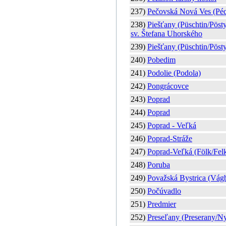
237)
Pečovská Nová Ves (Péc
238)
Piešťany (Püschtin/Pösty
sv. Štefana Uhorského
239)
Piešťany (Püschtin/Pös
240)
Pobedim
241)
Podolie (Podola)
242)
Pongrácovce
243)
Poprad
244)
Poprad
245)
Poprad - Veľká
246)
Poprad-Stráže
247)
Poprad-Veľká (Fölk/Felka
248)
Poruba
249)
Považská Bystrica (Vágb
250)
Počúvadlo
251)
Predmier
252)
Preseľany (Preserany/Ny