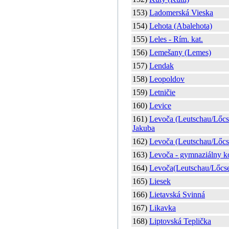
153)
Ladomerská Vieska
154)
Lehota (Abalehota)
155)
Leles - Rím. kat.
156)
Lemešany (Lemes)
157)
Lendak
158)
Leopoldov
159)
Letničie
160)
Levice
161)
Levoča (Leutschau/Lőcse
Jakuba
162)
Levoča (Leutschau/Lőcs
163)
Levoča - gymnaziálny ko
164)
Levoča(Leutschau/Lőcse)
165)
Liesek
166)
Lietavská Svinná
167)
Likavka
168)
Liptovská Teplička