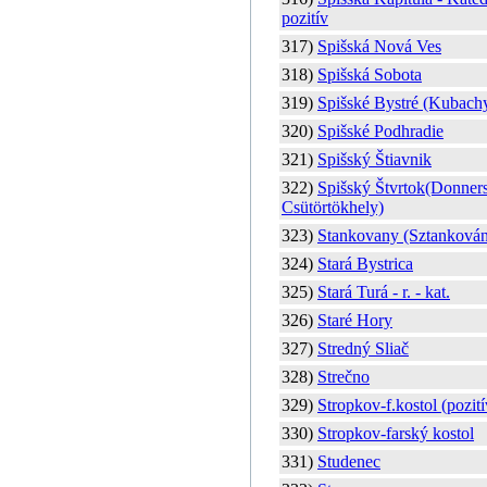
pozitív
317)
Spišská Nová Ves
318)
Spišská Sobota
319)
Spišské Bystré (Kubach
320)
Spišské Podhradie
321)
Spišský Štiavnik
322)
Spišský Štvrtok(Donners
Csütörtökhely)
323)
Stankovany (Sztankován
324)
Stará Bystrica
325)
Stará Turá - r. - kat.
326)
Staré Hory
327)
Stredný Sliač
328)
Strečno
329)
Stropkov-f.kostol (pozití
330)
Stropkov-farský kostol
331)
Studenec