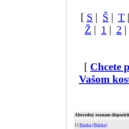
[
S
|
Š
|
T
Ž
|
1
|
2
[
Chcete p
Vašom kost
Abecedný zoznam dispozíci
1)
Banka (Bánka)