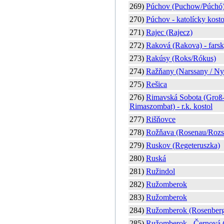
269)
Púchov (Puchow/Púchó
270)
Púchov - katolícky kosto
271)
Rajec (Rajecz)
272)
Raková (Rakova) - farsk
273)
Rakúsy (Roks/Rókus)
274)
Ražňany (Narssany / Ny
275)
Rešica
276)
Rimavská Sobota (Groß-S
Rimaszombat) - r.k. kostol
277)
Rišňovce
278)
Rožňava (Rosenau/Rozsn
279)
Ruskov (Regeteruszka)
280)
Ruská
281)
Ružindol
282)
Ružomberok
283)
Ružomberok
284)
Ružomberok (Rosenber
285)
Ružomberok - Černová 