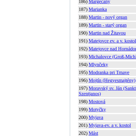
186)
Margecany
187)
Marianka
188)
Martin - nový organ
189)
Martin - starý organ
190)
Martin nad Žitavou
191)
Matejovce ev. a v. kostol
192)
Matejovce nad Hornád
193)
Michalovce (Groß-Mich
194)
Mlynčeky
195)
Modranka pri Trnave
196)
Mojtín (Hegyesmajtény)
197)
Moravský sv. Ján (Sankt
Szentjanos)
198)
Mostová
199)
Motyčky
200)
Myjava
201)
Myjava-ev. a v. kostol
202)
Mást