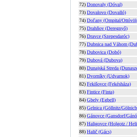
72)
Donovaly (Dóval)
73)
Dovalovo (Dovalló)
74)
Doľany (Ompital/Ottóvöl
75)
Drahňov (Deregnyő)
76)
Dravce (Szepesdaróc)
77)
Dubnica nad Váhom (Dub
78)
Dubovica (Dobó)
79)
Dubová (Dubova)
80)
Dunajská Streda (Dunasz
81)
Dvorníky (Udvarnok)
82)
Fekišovce (Fekésháza)
83)
Fintice (Finta)
84)
Gbely (Egbell)
85)
Gelnica (Göllnitz/Gölnic
86)
Gánovce (Gansdorf/Gánó
87)
Haligovce (Holgotz / Hel
88)
Halič (Gács)