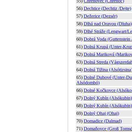
55)
Chrenovec (Chrenóc)
56)
Dechtice (Dechtiz /Dejte)
57)
Dežerice (Dezsér)
58)
Dlhá nad Oravou (Dluha)
59)
Dlhé Stráže (Lengwart/Le
60)
Dobrá Voda (Guttenstein 
61)
Dolná Krupá (Unter-Krup
62)
Dolná Mariková (Mariko
63)
Dolná Streda (Vágszerdah
64)
Dolná Tižina (Alsótizsina
65)
Dolné Dubové (Unter-Du
Alsódombó)
66)
Dolné Kočkovce (Alsóko
67)
Dolný Kubín (Alsókubin)
68)
Dolný Kubín (Alsókubin)
69)
Dolný Ohaj (Ohaj)
70)
Domadice (Dalmad)
71)
Domaňovce (Groß Tomsd