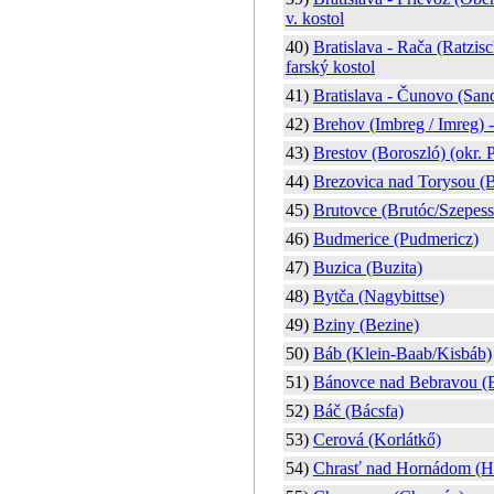
v. kostol
40)
Bratislava - Rača (Ratzisc
farský kostol
41)
Bratislava - Čunovo (San
42)
Brehov (Imbreg / Imreg) - 
43)
Brestov (Boroszló) (okr. 
44)
Brezovica nad Torysou (B
45)
Brutovce (Brutóc/Szepess
46)
Budmerice (Pudmericz)
47)
Buzica (Buzita)
48)
Bytča (Nagybittse)
49)
Bziny (Bezine)
50)
Báb (Klein-Baab/Kisbáb)
51)
Bánovce nad Bebravou (
52)
Báč (Bácsfa)
53)
Cerová (Korlátkő)
54)
Chrasť nad Hornádom (Ha