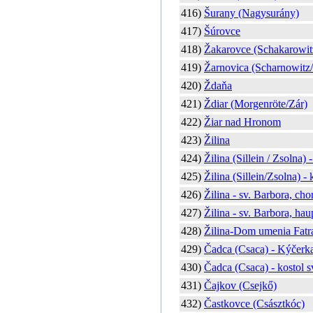
416)
Šurany (Nagysurány)
417)
Šúrovce
418)
Žakarovce (Schakarowit
419)
Žarnovica (Scharnowitz
420)
Ždaňa
421)
Ždiar (Morgenröte/Zár)
422)
Žiar nad Hronom
423)
Žilina
424)
Žilina (Sillein / Zsolna) 
425)
Žilina (Sillein/Zsolna) 
426)
Žilina - sv. Barbora, cho
427)
Žilina - sv. Barbora, hau
428)
Žilina-Dom umenia Fatr
429)
Čadca (Csaca) - Kýčerk
430)
Čadca (Csaca) - kostol s
431)
Čajkov (Csejkő)
432)
Častkovce (Császtkóc)