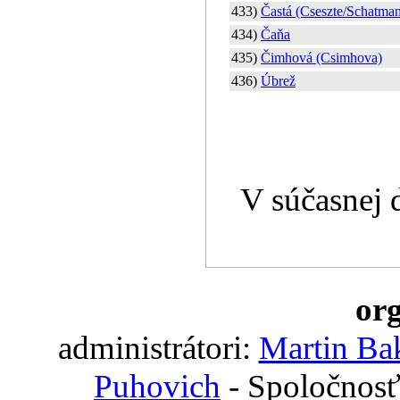
433)
Častá (Cseszte/Schatman
434)
Čaňa
435)
Čimhová (Csimhova)
436)
Úbrež
V súčasnej 
org
administrátori:
Martin Ba
Puhovich
- Spoločnosť