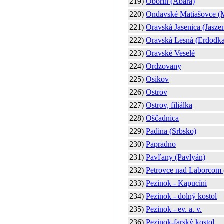
219)
Oborín (Abara)
220)
Ondavské Matiašovce (
221)
Oravská Jasenica (Jaszen
222)
Oravská Lesná (Erdodka
223)
Oravské Veselé
224)
Ordzovany
225)
Osikov
226)
Ostrov
227)
Ostrov, filiálka
228)
Oščadnica
229)
Padina (Srbsko)
230)
Papradno
231)
Pavľany (Pavlyán)
232)
Petrovce nad Laborcom 
233)
Pezinok - Kapucíni
234)
Pezinok - dolný kostol
235)
Pezinok - ev. a. v.
236)
Pezinok-farský kostol