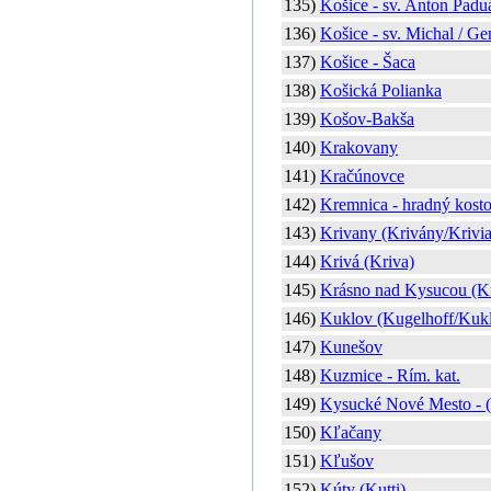
135)
Košice - sv. Anton Pad
136)
Košice - sv. Michal / Gen
137)
Košice - Šaca
138)
Košická Polianka
139)
Košov-Bakša
140)
Krakovany
141)
Kračúnovce
142)
Kremnica - hradný kosto
143)
Krivany (Krivány/Krivi
144)
Krivá (Kriva)
145)
Krásno nad Kysucou (K
146)
Kuklov (Kugelhoff/Kuk
147)
Kunešov
148)
Kuzmice - Rím. kat.
149)
Kysucké Nové Mesto - (
150)
Kľačany
151)
Kľušov
152)
Kúty (Kutti)