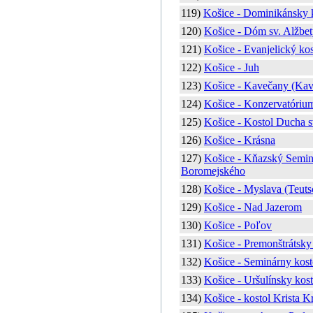
119)
Košice - Dominikánsky 
120)
Košice - Dóm sv. Alžbe
121)
Košice - Evanjelický kos
122)
Košice - Juh
123)
Košice - Kavečany (Kav
124)
Košice - Konzervatórium
125)
Košice - Kostol Ducha 
126)
Košice - Krásna
127)
Košice - Kňazský Semin
Boromejského
128)
Košice - Myslava (Teuts
129)
Košice - Nad Jazerom
130)
Košice - Poľov
131)
Košice - Premonštrátsky
132)
Košice - Seminárny kost
133)
Košice - Uršulínsky kost
134)
Košice - kostol Krista K