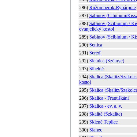
286)
Ružomberok-Rybárpole
287)
Sabinov (Cibinium/Kiss
288)
Sabinov (Scibinium / Ki
evanjelický kostol
289)
Sabinov (Scibinium / Kis
290)
Senica
291)
Sereď
292)
Sielnica (Szélnye)
293)
Sihelné
294)
Skalica (Skalitz/Szakolca
kostol
295)
Skalica (Skalitz/Szakolca
296)
Skalica - Františkáni
297)
Skalica - ev. a. v.
298)
Skalité (Szkalite)
299)
Sklené Teplice
300)
Slanec