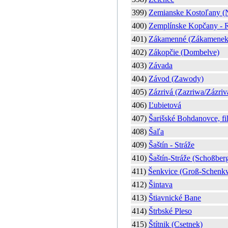
399)
Zemianske Kostoľany (
400)
Zemplínske Kopčany - R
401)
Zákamenné (Zákamenekl
402)
Zákopčie (Dombelve)
403)
Závada
404)
Závod (Zawody)
405)
Zázrivá (Zazriwa/Zázriv
406)
Ľubietová
407)
Šarišské Bohdanovce, fil
408)
Šaľa
409)
Šaštín - Stráže
410)
Šaštín-Stráže (Schoßber
411)
Šenkvice (Groß-Schenkw
412)
Šintava
413)
Štiavnické Bane
414)
Štrbské Pleso
415)
Štítnik (Csetnek)