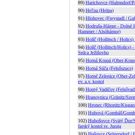
89)
Harichovce (Halmsdorf/P
90)
Heľpa (Helpa)
91)
Hlohovec (Freystadl / Galg
92)
Hodruša-Hámre - Dolné 
Hammer / Alsóhámor)
93)
Holíč (Hollitsch / Holics) 
94)
Holíč (Hollitsch/Holics) 
Srdca Ježišovho
95)
Horná Krupá (Ober-Krup
96)
Horná Súča (Felsőszucs)
97)
Horné Zelenice (Ober-Zele
ev. a.v. kostol
98)
Horný Vadičov (Felsővad
99)
Hranovnica (Gränitz/Szep
100)
Hronec (Rhonitz/Kisgar
101)
Hubová (Gombáš/Gomb
102)
Hubošovce (Svätý Ďur/S
farský kostol sv. Juraja
103)
Iliašovce (Selgersdorf / I