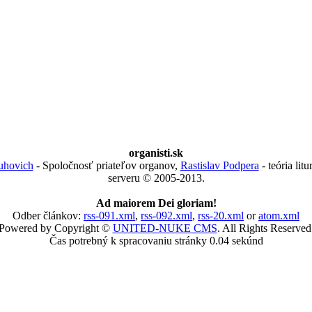
organisti.sk
uhovich
- Spoločnosť priateľov organov,
Rastislav Podpera
- teória lit
serveru © 2005-2013.
Ad maiorem Dei gloriam!
Odber článkov:
rss-091.xml
,
rss-092.xml
,
rss-20.xml
or
atom.xml
Powered by Copyright ©
UNITED-NUKE CMS
. All Rights Reserved
Čas potrebný k spracovaniu stránky 0.04 sekúnd