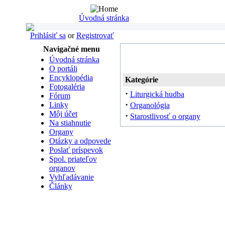
Úvodná stránka
Prihlásiť sa
or
Registrovať
Navigačné menu
Úvodná stránka
O portáli
Encyklopédia
Kategórie
Fotogaléria
·
Liturgická hudba
Fórum
·
Linky
Organológia
Môj účet
·
Starostlivosť o organy
Na stiahnutie
Organy
Otázky a odpovede
Poslať príspevok
Spol. priateľov
organov
Vyhľadávanie
Články