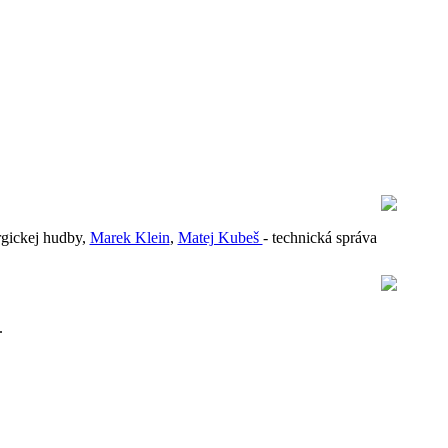
urgickej hudby,
Marek Klein
,
Matej Kubeš
- technická správa
.