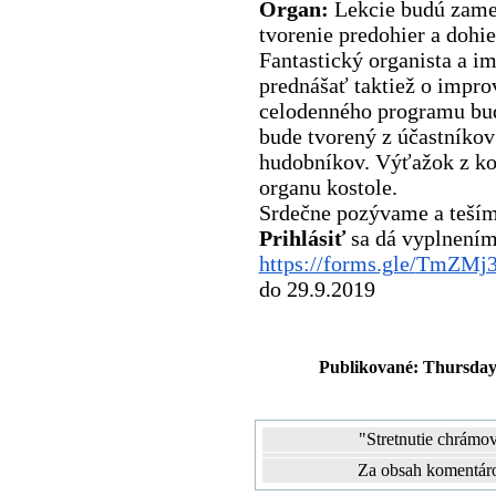
Organ:
Lekcie budú zamer
tvorenie predohier a dohi
Fantastický organista a i
prednášať taktiež o improv
celodenného programu bud
bude tvorený z účastníkov
hudobníkov. Výťažok z ko
organu kostole.
Srdečne pozývame a teším
Prihlásiť
sa dá vyplnením
https://forms.gle/
TmZMj3
do 29.9.2019
Publikované: Thursday,
"Stretnutie chrám
Za obsah komentáro