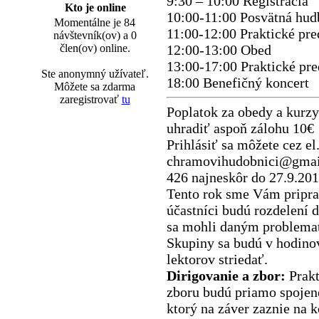
9:30 – 10:00 Registrácia
Kto je online
10:00-11:00 Posvätná hud
Momentálne je 84
11:00-12:00 Praktické pre
návštevník(ov) a 0
člen(ov) online.
12:00-13:00 Obed
13:00-17:00 Praktické pre
Ste anonymný užívateľ.
18:00 Benefičný koncert
Môžete sa zdarma
zaregistrovať
tu
Poplatok za obedy a kurzy 
uhradiť aspoň zálohu 10€
Prihlásiť sa môžete cez el
chramovihudobnici@gmail
426 najneskôr do 27.9.201
Tento rok sme Vám priprav
účastníci budú rozdelení
sa mohli daným problemat
Skupiny sa budú v hodinov
lektorov striedať.
Dirigovanie a zbor:
Prakt
zboru budú priamo spojené
ktorý na záver zaznie na k