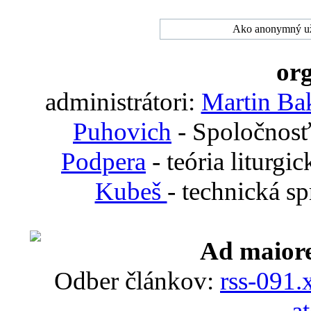
Ako anonymný uží
org
administrátori:
Martin Ba
Puhovich
- Spoločnosť
Podpera
- teória liturgi
Kubeš
- technická s
Ad maiore
Odber článkov:
rss-091.
a