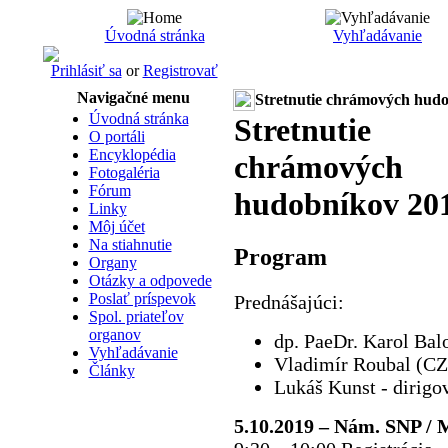
Úvodná stránka
Vyhľadávanie
Prihlásiť sa
or
Registrovať
Navigačné menu
Stretnutie chrámových hud
Úvodná stránka
Stretnutie
O portáli
Encyklopédia
chrámových
Fotogaléria
Fórum
hudobníkov 20
Linky
Môj účet
Na stiahnutie
Program
Organy
Otázky a odpovede
Poslať príspevok
Prednášajúci:
Spol. priateľov
organov
dp. PaeDr. Karol Bal
Vyhľadávanie
Vladimír Roubal (CZ)
Články
Lukáš Kunst - dirigo
5.10.2019 – Nám. SNP / M