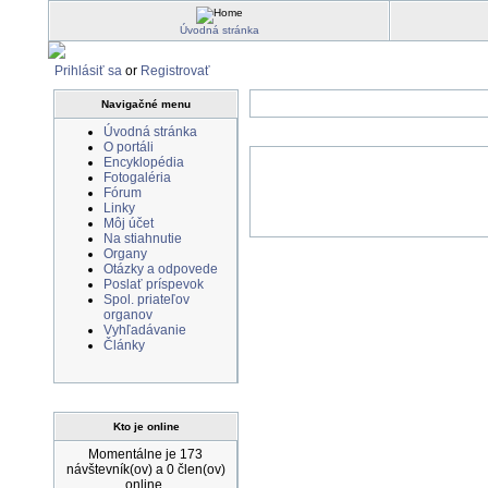
Úvodná stránka
Prihlásiť sa
or
Registrovať
Navigačné menu
Úvodná stránka
O portáli
Encyklopédia
Fotogaléria
Fórum
Linky
Môj účet
Na stiahnutie
Organy
Otázky a odpovede
Poslať príspevok
Spol. priateľov
organov
Vyhľadávanie
Články
Kto je online
Momentálne je 173
návštevník(ov) a 0 člen(ov)
online.