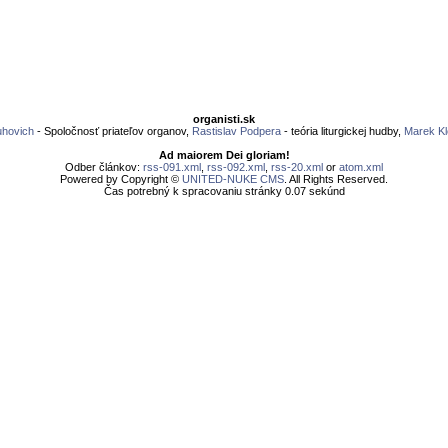
organisti.sk
uhovich
- Spoločnosť priateľov organov,
Rastislav Podpera
- teória liturgickej hudby,
Marek Kl
Ad maiorem Dei gloriam!
Odber článkov:
rss-091.xml
,
rss-092.xml
,
rss-20.xml
or
atom.xml
Powered by Copyright ©
UNITED-NUKE CMS
. All Rights Reserved.
Čas potrebný k spracovaniu stránky 0.07 sekúnd