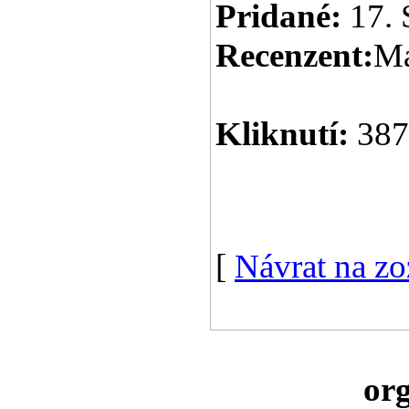
Pridané:
17. 
Recenzent:
Ma
Kliknutí:
387
[
Návrat na z
org