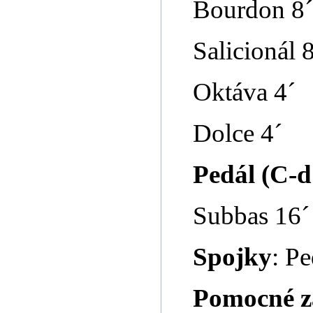
Bourdon 8´
Salicionál 
Oktáva 4´
Dolce 4´
Pedál (C-d
Subbas 16´
Spojky
: P
Pomocné z