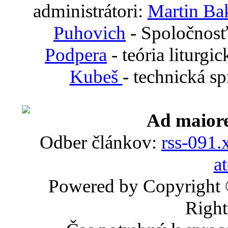
administrátori:
Martin Ba
Puhovich
- Spoločnosť
Podpera
- teória liturgi
Kubeš
- technická s
Ad maiore
Odber článkov:
rss-091.
a
Powered by Copyright
Right