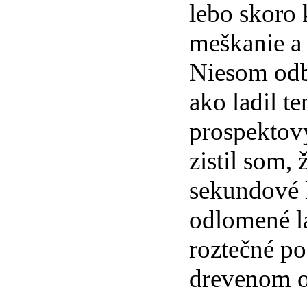
lebo skoro 
meškanie a 
Niesom odbo
ako ladil t
prospektový
zistil som, 
sekundové l
odlomené la
roztečné po 
drevenom o