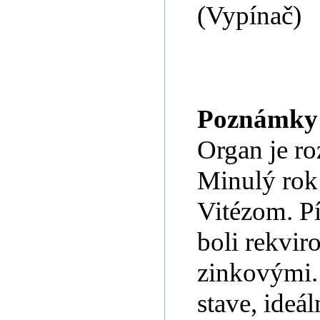
(Vypínač)
Poznámky
Organ je ro
Minulý rok 
Vitézom. Pí
boli rekvir
zinkovými.
stave, ideál