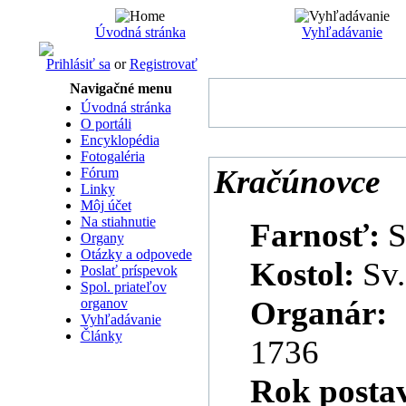
Úvodná stránka
Vyhľadávanie
Prihlásiť sa
or
Registrovať
Navigačné menu
Úvodná stránka
O portáli
Encyklopédia
Fotogaléria
Kračúnovce
Fórum
Linky
Môj účet
Na stiahnutie
Farnosť:
S
Organy
Otázky a odpovede
Kostol:
Sv.
Poslať príspevok
Spol. priateľov
Organár
organov
Vyhľadávanie
Články
1736
Rok postav