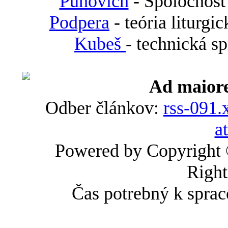
Puhovich
- Spoločnosť
Podpera
- teória liturgi
Kubeš
- technická s
Ad maiore
Odber článkov:
rss-091.
a
Powered by Copyright
Right
Čas potrebný k sprac