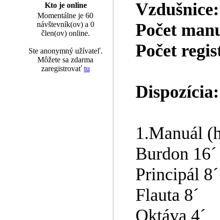
Vzdušnice
Kto je online
Momentálne je 60
návštevník(ov) a 0
Počet man
člen(ov) online.
Počet regis
Ste anonymný užívateľ.
Môžete sa zdarma
zaregistrovať
tu
Dispozícia:
1.Manuál (h
Burdon 16´
Principál 8´
Flauta 8´
Oktáva 4´