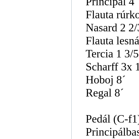
Principál 4´
Flauta rúrk
Nasard 2 2/
Flauta lesná
Tercia 1 3/5
Scharff 3x 
Hoboj 8´
Regal 8´
Pedál (C-f1
Principálba