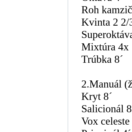
Roh kamzič
Kvinta 2 2/
Superoktáva
Mixtúra 4x 
Trúbka 8´
2.Manuál (ž
Kryt 8´
Salicionál 8
Vox celeste