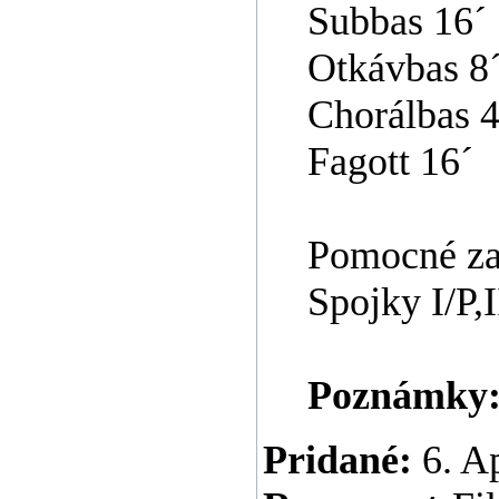
Subbas 16´
Otkávbas 8
Chorálbas 4
Fagott 16´
Pomocné za
Spojky I/P,II
Poznámky
Pridané:
6. Ap