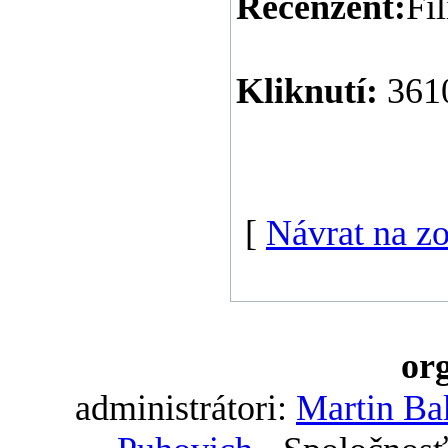
Recenzent:
Fi
Kliknutí:
361
[
Návrat na z
org
administrátori:
Martin Ba