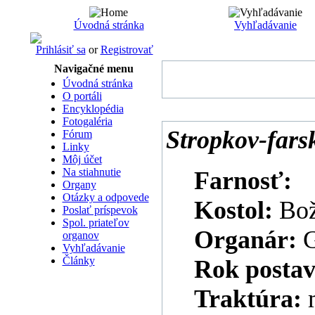
Úvodná stránka
Vyhľadávanie
Prihlásiť sa
or
Registrovať
Navigačné menu
Úvodná stránka
O portáli
Encyklopédia
Fotogaléria
Stropkov-farsk
Fórum
Linky
Môj účet
Na stiahnutie
Farnosť:
Organy
Otázky a odpovede
Kostol:
Bož
Poslať príspevok
Spol. priateľov
Organár:
G
organov
Vyhľadávanie
Články
Rok postav
Traktúra: