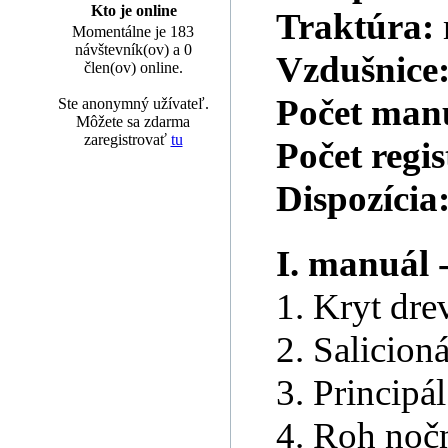
Kto je online
Traktúra:
Momentálne je 183
návštevník(ov) a 0
Vzdušnice
člen(ov) online.
Počet man
Ste anonymný užívateľ.
Môžete sa zdarma
zaregistrovať
tu
Počet regi
Dispozícia
I. manuál 
1. Kryt dre
2. Salicioná
3. Principá
4. Roh noč