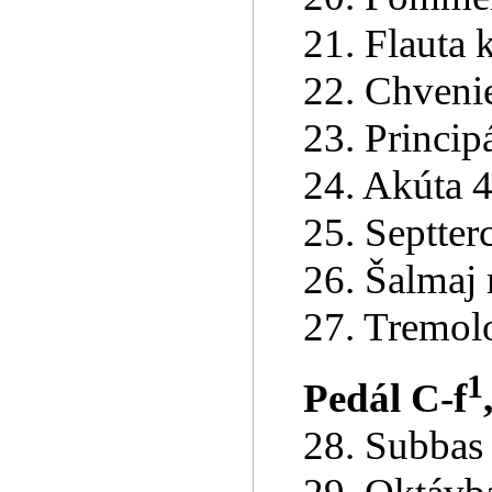
21. Flauta 
22. Chvenie
23. Principá
24. Akúta 4
25. Septter
26. Šalmaj 
27. Tremolo
1
Pedál C-f
28. Subbas