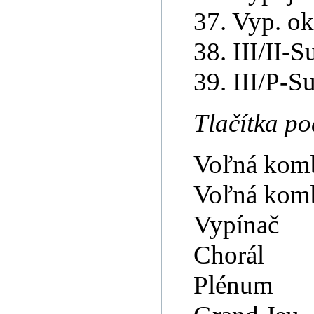
37. Vyp. okt
38. III/II-S
39. III/P-Su
Tlačítka p
Voľná kom
Voľná kom
Vypínač
Chorál
Plénum