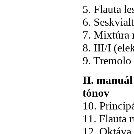
5. Flauta le
6. Seskvial
7. Mixtúra 
8. III/I (ele
9. Tremolo 
II. manuál
tónov
10. Princip
11. Flauta 
12. Oktáva 