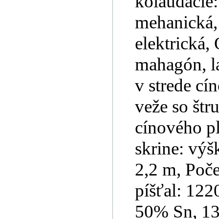
kolaudácie:
mehanická, 
elektrická,
mahagón, la
v strede cí
veže so št
cínového p
skrine: výš
2,2 m, Poče
píšťal: 122
50% Sn, 13