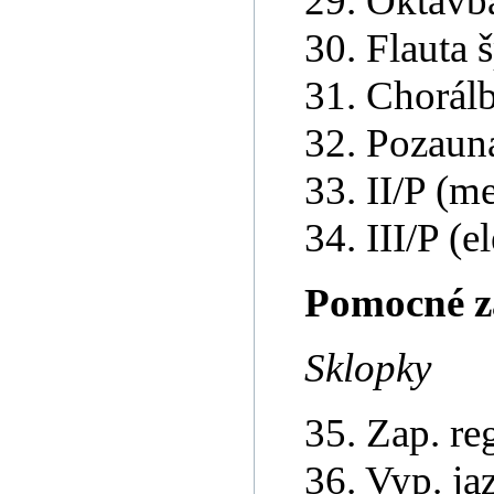
29. Oktávba
30. Flauta š
31. Chorálb
32. Pozaun
33. II/P (m
34. III/P (e
Pomocné z
Sklopky
35. Zap. re
36. Vyp. j