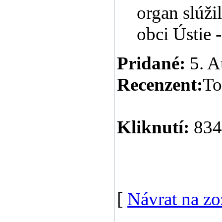
organ slúžil
obci Ústie 
Pridané:
5. A
Recenzent:
To
Kliknutí:
834
[
Návrat na z