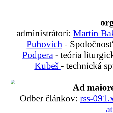
org
administrátori:
Martin Ba
Puhovich
- Spoločnosť
Podpera
- teória liturgi
Kubeš
- technická s
Ad maiore
Odber článkov:
rss-091.
a