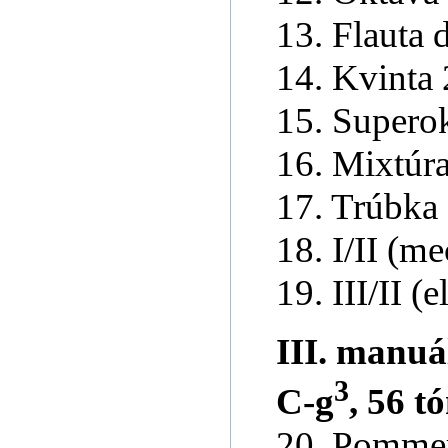
13. Flauta 
14. Kvinta 
15. Superok
16. Mixtúra
17. Trúbka 
18. I/II (m
19. III/II (e
III. manuál
3
C-g
, 56 t
20. Pommer