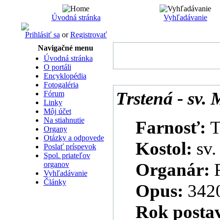
Úvodná stránka
Vyhľadávanie
Prihlásiť sa
or
Registrovať
Navigačné menu
Úvodná stránka
O portáli
Encyklopédia
Fotogaléria
Trstená - sv. 
Fórum
Linky
Môj účet
Na stiahnutie
Farnosť:
T
Organy
Otázky a odpovede
Kostol:
sv.
Poslať príspevok
Spol. priateľov
Organár:
organov
Vyhľadávanie
Články
Opus:
342
Rok posta